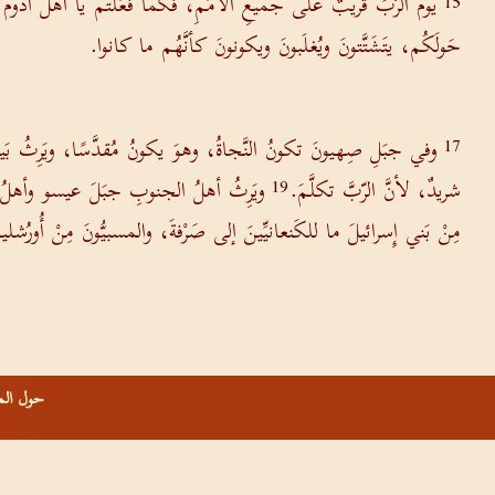
يومُ الرّبِّ قريبٌ على جميعِ الأُمَمِ، فكما فعَلْتُم يا أهلَ أدومَ
15
حَولَكُم، يتَشَتَّتونَ ويُغلَبونَ ويكونونَ كأنَّهُم ما كانوا.
وفي جبَلِ صِهيونَ تكونُ النَّجاةُ، وهوَ يكونُ مُقدَّسًا، ويَرِثُ بَ
17
شريدٌ، لأنَّ الرّبَّ تكلَّمَ.
ويَرِثُ أهلُ الجنوبِ جبَلَ عيسو وأهلُ الس
19
مِنْ بَني إِسرائيلَ ما للكَنعانيِّينَ إلى صَرْفةَ، والمسبيُّونَ مِنْ أُورُش
حول الم