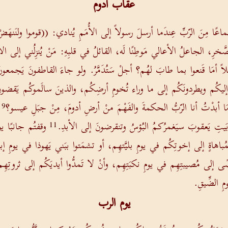
عقاب أدوم
 سَماعًا مِنَ الرّبِّ عِندَما أرسلَ رسولاً إلى الأُمَمِ يُنادي: ((قوموا ولنَنه
لصَّخرِ، الجاعلُ الأعالي مَوطِنًا لَه، القائلُ في قلبِهِ: مَنْ يُنزِلُني إلى ا
يلاً أمَا قَنعوا بما طابَ لهُم؟ أجلْ سَتُدَمَّرُ. ولو جاءَ القاطفونَ يَجمعونَ
إليكُم ويطردونَكُم إلى ما وراء تُخومِ أرضِكُم، والذينَ سالَموكُم يَقضونَ ع
مَا أبدْتُ أنا الرّبُّ الحكمةَ والفَهْمَ منْ أرضِ أدومَ، مِنْ جبَلِ عيسو؟
9
ِ يَعقوبَ سيَغمرُكمُ البُؤسُ وتنقرضونَ إلى الأبدِ.
وقفتُم جانبًا يو
11
ُباهاةٍ إلى إخوتِكُم في يومِ بليَّتهِم، أو تشمَتوا ببَني يَهوذا في يومِ إب
لى مُصيبتِهِم في يومِ نكبَتِهِم، وأنْ لا تَمدُّوا أيديَكُم إلى ثروتِهِم 
ِ الضِّيقِ.
يوم الرب