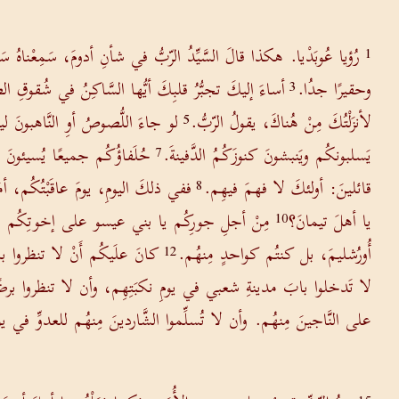
رُؤيا عُوبَدْيا. هكذا قالَ السَّيِّدُ الرّبُّ في شأنِ أدومَ، سَمِعْناهُ
1
وحقيرًا جدُا.
أساءَ إليكَ تجبُّرُ قلبِكَ أيُّها السَّاكِنُ في شُقوقِ ا
3
لأنزَلْتُكَ مِنْ هُناكَ، يقولُ الرّبُّ.
لو جاءَ اللُّصوصُ أوِ النَّاهبونَ ل
5
يَسلبونكُم ويَنبشونَ كنوزَكُمُ الدَّفينةَ.
حُلَفاؤُكُم جميعًا يُسيئونَ 
7
قائلينَ: أولئكَ لا فهمَ فيهِم.
ففي ذلكَ اليومِ، يومَ عاقَبْتُكُم، أ
8
يا أهلَ تيمانَ؟
مِنْ أجلِ جورِكُم يا بني عيسو على إخوتِكُم بَيت
10
أُورُشليمَ، بل كنتُم كواحدٍ مِنهُم.
كانَ علَيكُم أَنْ لا تنظروا بم
12
لا تَدخلوا بابَ مدينةِ شعبي في يومِ نكبَتِهِم، وأن لا تنظروا برضًى إ
على النَّاجينَ مِنهُم. وأن لا تُسلِّموا الشَّاردينَ مِنهُم للعدوِّ في يوم