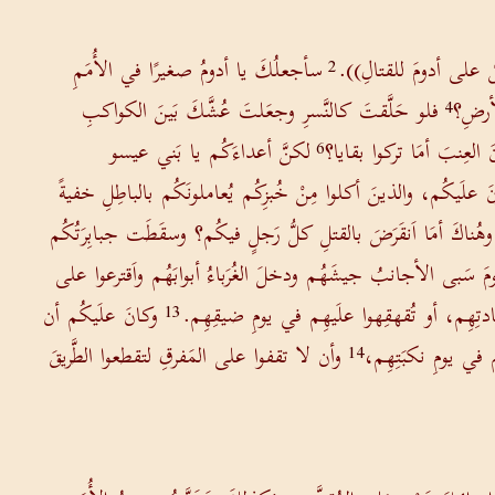
َضْ على أدومَ للقتالِ)).
سأجعلُكَ يا أدومُ صغيرًا في الأُمَمِ
2
لأرضِ؟
فلو حَلَّقتَ كالنَّسرِ وجعَلتَ عُشَّكَ بَينَ الكواكبِ
4
 العِنبَ أمَا تركوا بقايا؟
لكنَّ أعداءَكُم يا بَني عيسو
6
لَيكُم، والذينَ أكلوا مِنْ خُبزِكُم يُعاملونَكُم بالباطِلِ خفيةً
وهُناكَ أمَا اَنقَرَضَ بالقتلِ كلُّ رَجلٍ فيكُم؟ وسقَطَت جبابِرَتُكُم
مَ سَبى الأجانبُ جيشَهُم ودخلَ الغُرَباءُ أبوابَهُم واَقترعوا على
ادتِهِم، أو تُقهقِهوا علَيهِم في يومِ ضيقِهِم.
وكانَ علَيكُم أن
13
في يومِ نكبَتِهِم،
وأن لا تقفوا على المَفرقِ لتقطعوا الطَّريقَ
14