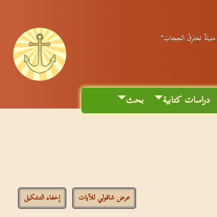
ٌ متينَةٌ تختَرِقُ الحِجابَ"
دراسات كتابية
بحث
عرض شاقولي للآيات
إخفاء التشكيل