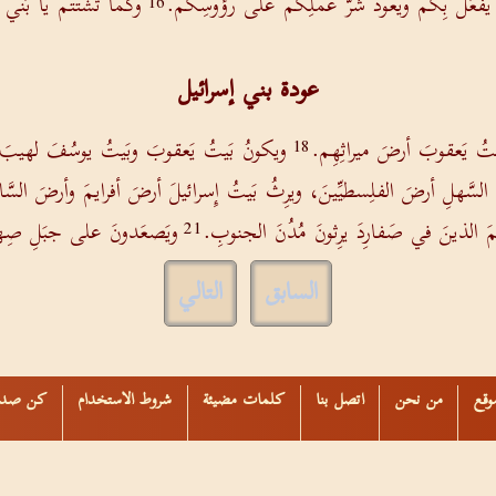
 يفعَلُ بِكُم ويعودُ شَرُّ عملِكُم على رؤُوسِكُم.
وكما تشتَّتُّم يا بَني 
16
عودة بني إسرائيل
يتُ يَعقوبَ أرضَ ميراثِهِم.
ويكونُ بَيتُ يَعقوبَ وبَيتُ يوسُفَ لهيبَ نا
18
َّهلِ أرضَ الفلِسطيِّينَ، ويرِثُ بَيتُ إِسرائيلَ أرضَ أفرايمَ وأرضَ السَّام
ليمَ الذينَ في صَفارِدَ يرِثونَ مُدُنَ الجنوبِ.
ويَصعَدونَ على جبَلِ صِهيو
21
السابق
التالي
وقع
من نحن
اتصل بنا
كلمات مضيئة
شروط الاستخدام
كن صدي
ALBISHARA © 2000-2021