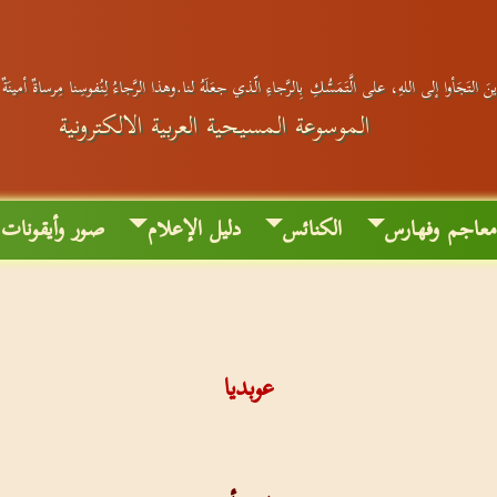
َ التَجَأوا إلى اللهِ، على الَّتَمَسُّكِ بِالرَّجاءِ الّذي جعَلَهُ لنا.وهذا الرَّجاءُ لِنُفوسِنا مِرساةٌ أمينَة
الموسوعة المسيحية العربية الالكترونية
عاجم وفهارس
الكنائس
دليل الإعلام
صور وأيقونات
عوبديا