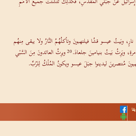
إِسرائيلَ عَنْ جبَلي المُقدَّسِ، فكذلِكَ تتَشَتَّتُ جميعُ الأُمَمِ
رٍ، وبَيتُ عيسو قشُا فيلتهبونَ وتأكلُهُمُ النَّارُ ولا يبقى مِنهُم
رةِ، ويَرِثُ بَيتُ بنيامينَ جلعادَ.
ويرِثُ العائدونَ مِنَ السَّبْي
20
نَ مُنتصرينَ ليدينوا جبَلَ عيسو ويكونُ المُلْكُ لِلرّبِّ.
قا