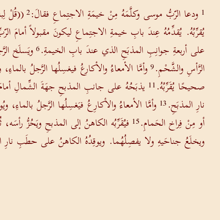
ودعا الرّبُّ موسى وكلَّمَهُ مِنْ خيمَةِ الاجتِماعِ فقالَ:
((قُلْ لِب
2
1
يُقرِّبُهُ. يُقدِّمُهُ عِندَ بابِ خيمةِ الاجتِماعِ ليكونَ مقبولاً أمامَ الرّبّ
على أربعةِ جوانِبِ المذبَحِ الذي عندَ بابِ الخيمةِ.
ويَسلَخ الرَّج
6
الرَّأسِ والشَّحْمِ.
وأمَّا الأمعاءُ والأكارعُ فيغسِلُها الرَّجلُ بالماءِ، 
9
صحيحًا يُقَرِّبُهُ.
يذبَحُهُ على جانبِ المذبحِ جهَةَ الشِّمالِ أمامَ ا
11
نارِ المذبَحِ.
وأمَّا الأمعاءُ والأكارِعُ فيَغسِلُها الرَّجلُ بالماءِ، و
13
أو مِنْ فِراخ الحَمامِ.
فيُقَرِّبُه الكاهنُ إلى المذبحِ ويَحُزُّ رأسَه، 
15
ويخلَعُ جناحَيهِ ولا يفصِلُهُما. ويوقِدُهُ الكاهنُ على حطَبِ نارِ المذب