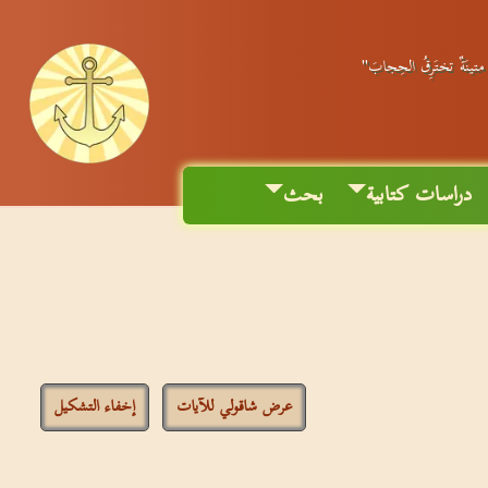
ٌ متينَةٌ تختَرِقُ الحِجابَ"
دراسات كتابية
بحث
عرض شاقولي للآيات
إخفاء التشكيل