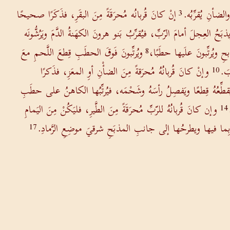
الضأنِ يُقرِّبُه.
إنْ كانَ قُربانُه مُحرَقَةً مِنَ البقَرِ، فذَكَرًا صحيحًا
3
ذبَحُ العِجلَ أمامَ الرّبِّ، فيُقرِّبُ بَنو هرونَ الكهَنةُ الدَّمَ ويَرُشُّونَه
 ويُرتِّبونَ علَيها حطَبًا،
ويُرتِّبونَ فَوقَ الحطَبِ قِطعَ اللَّحمِ معَ
8
بَ.
وإنْ كانَ قُربانُهُ مُحرَقةً مِنَ الضأْنِ أوِ المعَزِ، فذَكرًا
10
ُقطِّعُهُ قِطعًا ويَفصِلُ رأسَهُ وشَحْمَه، فيُرتِّبُها الكاهنُ على حطَبِ
وإن كانَ قُربانُهُ للرّبِّ مُحرَقَةً مِنَ الطَّيرِ، فليَكُنْ مِنَ اليَمامِ
14
ُ بِما فيها ويطرحُها إلى جانبِ المذبَحِ شرقيَ موضِعِ الرَّمادِ.
17