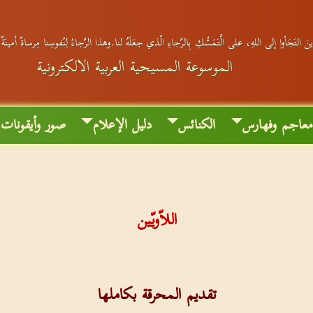
َ التَجَأوا إلى اللهِ، على الَّتَمَسُّكِ بِالرَّجاءِ الّذي جعَلَهُ لنا.وهذا الرَّجاءُ لِنُفوسِنا مِرساةٌ أمينَة
الموسوعة المسيحية العربية الالكترونية
عاجم وفهارس
الكنائس
دليل الإعلام
صور وأيقونات
اللاّويّين
تقديم المحرقة بكاملها