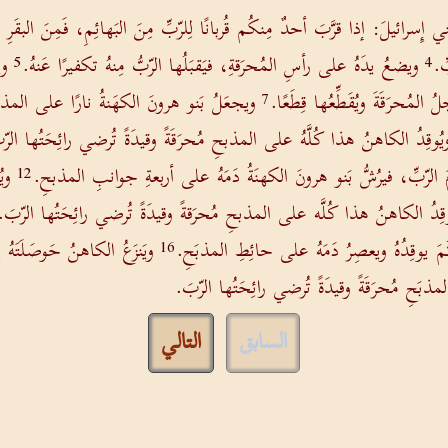
ني إِسرائيلَ: إذا قرَّبَ أحدٌ مِنكُم قُربانًا لِلرّبِّ مِنَ البَهائِمِ، فَمِنَ البقَرِ و
ِ.
ويضعُ يدَهُ على رأسِ المُحرَقةِ، فيَقبَلُها الرّبُّ مِنهُ تكفيرًا عَنهُ.
وي
5
4
لُ المُحرَقَةَ ويُقَطِّعُها قِطَعًا.
ويجعَلُ بَنو هرونَ الكهَنةُ نارًا على المذبحِ
7
ويُوقِدُ الكاهنُ هذا كُلَّهُ على المذبحِ مُحرَقَةً وقيدَةً تُرضي رائِحَتُها الرّ
لرّبِّ، فيرُشُّ بَنو هرونَ الكهنَةُ دَمَهُ على أربعةِ جوانبِ المذبحِ.
وي
12
يُوقِدُ الكاهنُ هذا كُلَّه على المذبحِ مُحرَقةً وقيدَةً تُرضي رائِحَتُها الرّبَ.
ثُمَ يوقِدُهُ ويعصِرُ دَمَهُ على حائِطِ المذبَحِ.
ويَنزَعُ الكاهنُ حَوصَلَتَه
16
َحِ مُحرَقَةً وقيدَةً تُرضي رائِحَتُها الرّبَ.
السابق
التالي