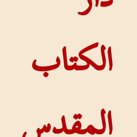
تاب
قدس