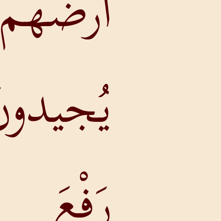
أرضُهُم
يُجيدونَ
رَفْعَ