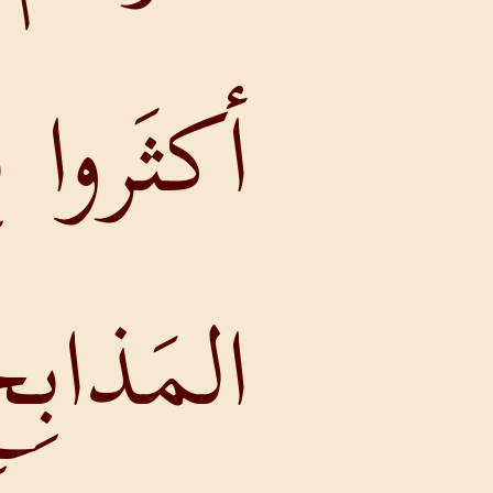
أكثَروا بِناءَ
المَذابِحِ،