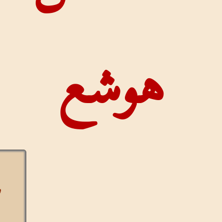
شع
عرض