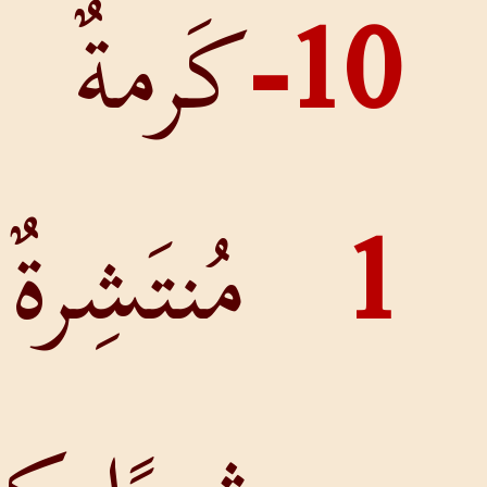
10
كَرمةٌ
مُنتَشِرةٌ تُثمِرُ