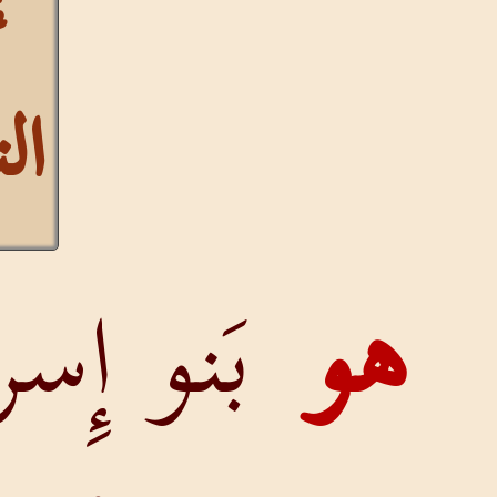
التشكيل
بَنو إِسرائيلَ