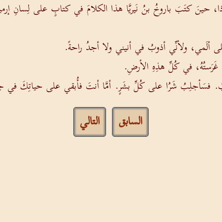
ِ يَهوذا، حينَ كتَبَ باروخُ بنُ نَيريَّا هذا الكلامَ في كتابٍ على لِسانِ إرميا ا
ا على ألَمي، ولأنِّي أذوبُ في أنيني ولا أجدُ راحةً.
ما غَرَستُهُ، في كُلِّ هذِهِ الأرضِ.
ُبْ. فسَأجلِبُ شَرُا على كُلِّ بشَرٍ. أمَّا أنتَ فأُبقي على حياتِكَ في ج
السابق
التالي