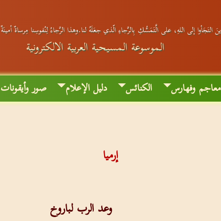
َ التَجَأوا إلى اللهِ، على الَّتَمَسُّكِ بِالرَّجاءِ الّذي جعَلَهُ لنا.وهذا الرَّجاءُ لِنُفوسِنا مِرساةٌ أمينَة
الموسوعة المسيحية العربية الالكترونية
عاجم وفهارس
الكنائس
دليل الإعلام
صور وأيقونات
إرميا
وعد الرب لباروخ