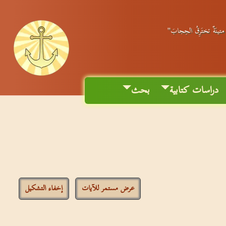
ٌ متينَةٌ تختَرِقُ الحِجابَ"
دراسات كتابية
بحث
عرض مستمر للآيات
إخفاء التشكيل