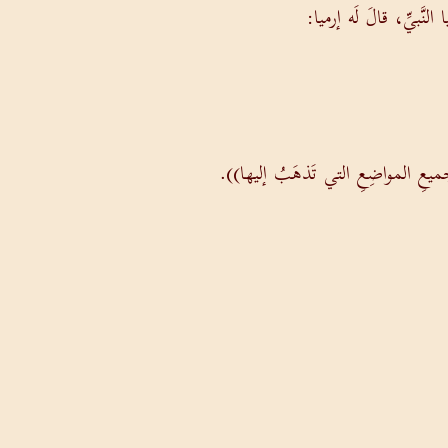
لنَّبيِّ، قالَ لَه إرميا:
ميعِ المواضِعِ التي تَذهَبُ إليها)).