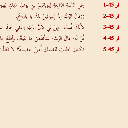
ار 45-1
وفي السَّنةِ الرَّابِعةِ لِيوياقيمَ بنِ يوشيَّا مَلِك
ار 45-2
((قالَ الرّبُّ إلهُ إِسرائيلَ لكَ يا باروخُ،
ار 45-3
لأنَّكَ قُلتَ: ويلٌ لي لأنَّ الرّبَّ زادَني حُزنً
ار 45-4
قُلْ لَه: قالَ الرّبُّ: سَأَنقُضُ ما بَنَيتُهُ، وأقلَعُ 
ار 45-5
فكَيفَ تَطلُبُ لِنَفسِكَ أُمورًا عظيمةً؟ لا تَطل