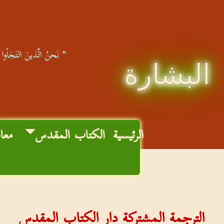
" نَحنُ الّذينَ التَجَأوا إ
البشارة
الرئيسية
الكتاب المقدس
معا
الترجمة المشتركة دار الكتاب المقدس