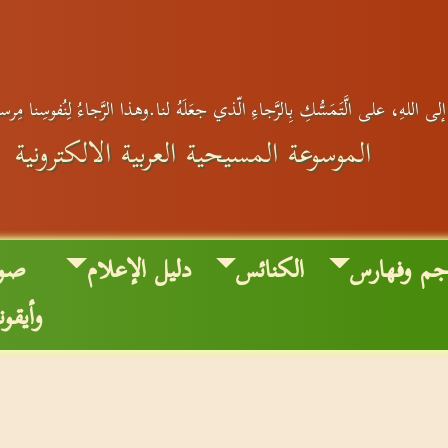
لى اللهِ، على الَّتَمَسُّكِ بِالرَّجاءِ الّذي جعَلَهُ لنا.وهذا الرَّجاءُ لِنُفوسِنا مِرس
الموسوعة المسيحية العربية الالكترونية
جم وفهارس
الكنائس
دليل الإعلام
صور
وأيقو