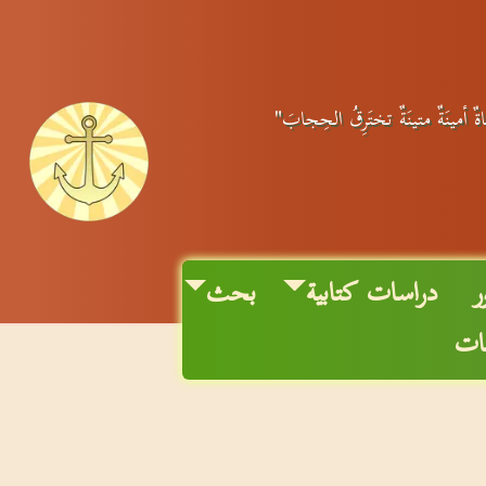
اةٌ أمينَةٌ متينَةٌ تختَرِقُ الحِجابَ"
دراسات كتابية
بحث
نات