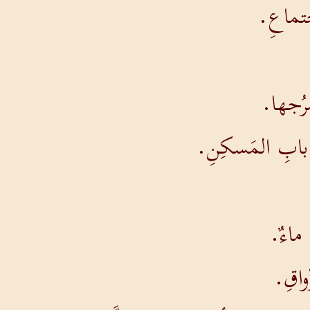
جتماعِ.
سُرُجها.
ةَ بابِ المَسكِنِ.
ماءٌ.
ِواقِ.