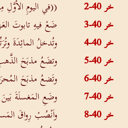
خر 40-2
((في اليومِ الأوَّلِ 
خر 40-3
ضَعْ فيهِ تابوتَ العَهد
خر 40-4
وتُدخلُ المائِدَةَ وتُر
خر 40-5
وتضَعُ مذبَحَ الذَّهبِ 
خر 40-6
وتَضعُ مذبَحَ المُحر
خر 40-7
وضَعِ المَغسلَةَ بَين
خر 40-8
واَنْصُبْ رِواقَ المَسكِ