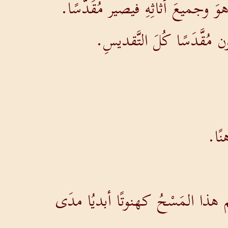
وَ وجميعَ أثاثِهِ فيصير مُقَدَّسًا.
مُقَّدَسًا كُلَ التَّقديسِ.
نًا.
 هذا المَسْحُ كهنوتًا أبديُا مدَى