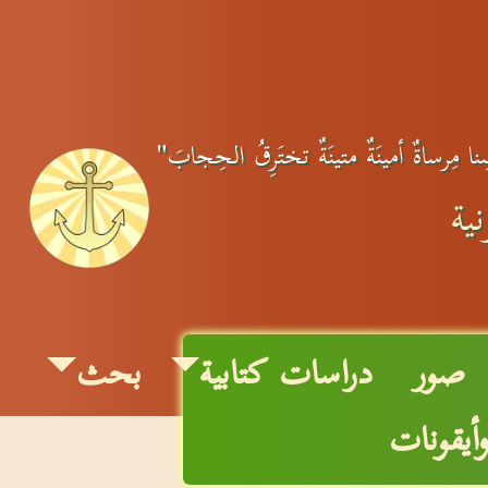
ِنا مِرساةٌ أمينَةٌ متينَةٌ تختَرِقُ الحِجابَ"
ية
صور
دراسات كتابية
بحث
وأيقونات