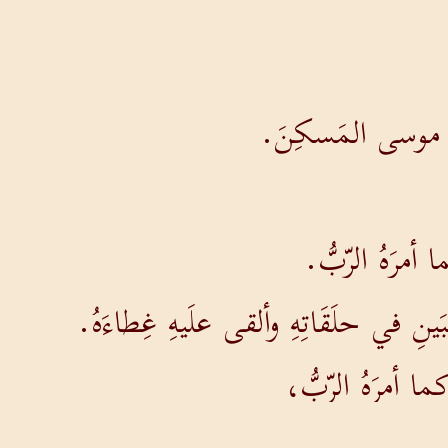
نَصَبَ موسى المَسكِنَ.
 أمرَهُ الرّبُّ.
 في حلَقَاتِهِ وألقى علَيهِ غِطاءَهُ.
ا أمرَهُ الرّبُّ،