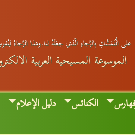
لى الَّتَمَسُّكِ بِالرَّجاءِ الّذي جعَلَهُ لنا.وهذا الرَّجاءُ لِنُفوس
الموسوعة المسيحية العربية الالكترون
فهارس
الكنائس
دليل الإعلام