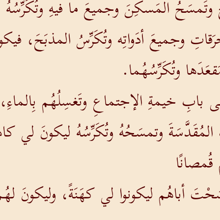
تَمسَحُ المَسكِنَ وجميعَ ما فيهِ وتُكَرِّسُهُ ه
قاتِ وجميعَ أدَواتِه وتُكَرِّسُ المذبَحَ، فيكون 
قعَدَها وتُكَرِّسُهُما.
هِ إلى بابِ خيمةِ الإجتماعِ وتَغسِلُهُم بِالماءِ،
َ المُقَدَّسَةَ وتمسَحُهُ وتُكَرِّسُهُ ليكونَ لي كاه
ُم قُمصانًا
ْتَ أباهُم ليكونوا لي كهَنَةً، وليكونَ لهُم