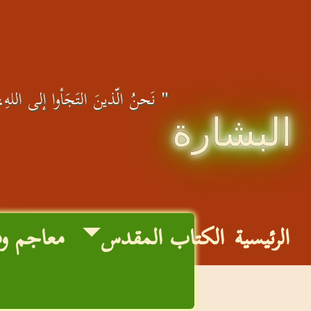
" نَحنُ الّذينَ التَجَأوا إلى اللهِ، ع
البشارة
الرئيسية
الكتاب المقدس
معاجم و