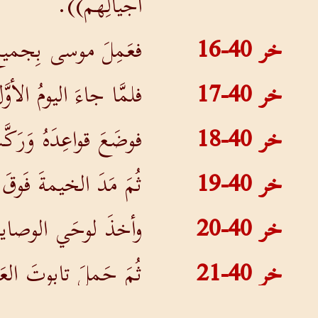
أجيالِهم)).
خر 40-16
فعَمِلَ موسى بِجميعِ م
خر 40-17
فلمَّا جاءَ اليومُ الأوّ
خر 40-18
فوضَعَ قواعِدَهُ وَرَكَّ
خر 40-19
ثُمَ مَدَ الخيمةَ فَوقَ
خر 40-20
وأخذَ لوحَي الوصايا ف
خر 40-21
ثُمَ حَملَ تابوتَ العَ