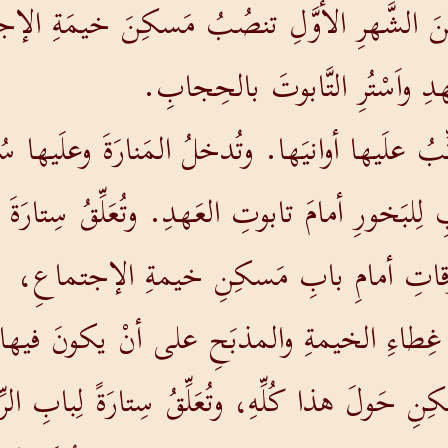
مِنَ الشَّهرِ الأوَّلِ تنصُبُ مَسكِنَ خيمَةِ الإ
ِ واَسْتُرِ التَّابوتَ بالحِجابِ.
َتِّبُ علَيها أوانيَها. وتُدخلُ المَنارَةَ وعلَيها 
لِلبَخورِ أمامَ تابوتِ العَهدِ. وتُعَلِّقُ سِتارَ
َقاتِ أمامِ بابِ مَسكِنِ خيمةِ الإجتماعِ،
َ غِطاءِ الخيمةِ والمذبَحِ على أنْ يكونَ فيها 
نِ حَولَ هذا كُلِّهِ، وتُعَلِّقُ سِتارَةً لِبابِ الرّ