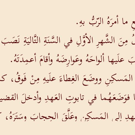
ا أمرَهُ الرّبُّ بهِ.
َلُ مِنَ الشَّهرِ الأوَّلِ في السَّنَةِ التَّاليَةِ 
بَ علَيها ألواحَهُ وعَوارِضَهُ وأقامَ أعمِدَتَهُ.
 المَسكِنِ ووضَعَ الغِطاءَ علَيهِ مِنْ فَوقُ، كما
وَضَعَهُما في تابوتِ العَهدِ وأدخلَ القضيبَينِ
هدِ إلى المَسكِنِ وعَلَّقَ الحِجابَ وسَتَرَهُ، كم