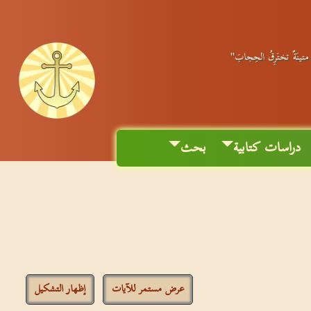
ٌ متينَةٌ تختَرِقُ الحِجابَ"
دراسات كتابية
بحث
عرض مستمر للآيات
إظهار التشكيل