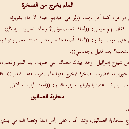
الماء يخرج من الصخرة
راحل، كما أمر الرب، ونزلوا في رفيديم حيث لا ماء يشربونه
). فقال لهم موسى: ((لماذا تخاصمونني؟ ولماذا تجربون الرب؟))
وم على موسى وقالوا: ((لماذا أصعدتنا من مصر لتميتنا نحن وبنونا وم
الشعب؟ بعد قليل يرجمونني)).
عض شيوخ إسرائيل. وخذ بيدك عصاك التي ضربت بها النهر واذهب،
 حوريب، فتضرب الصخرة فيخرج منها ماء يشرب منه الشعب)). فف
سرائيل عطشوا وارتابوا بالرب فقالوا: ((أمعنا الرب أم لا؟))
محاربة العماليق
م.
لمحاربة العماليق، وغدا أقف على رأس التلة وعصا الله في يدي)