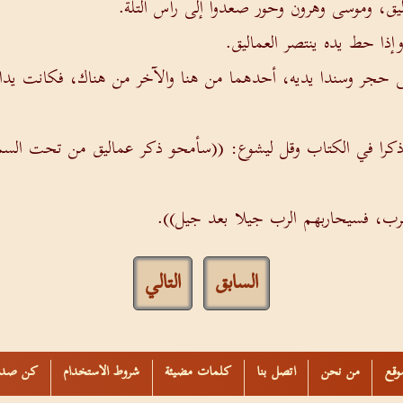
ق، وموسى وهرون وحور صعدوا إلى رأس التلة.
وإذا حط يده ينتصر العماليق.
ى حجر وسندا يديه، أحدهما من هنا والآخر من هناك، فكانت يدا
ذكرا في الكتاب وقل ليشوع: ((سأمحو ذكر عماليق من تحت السم
لرب، فسيحاربهم الرب جيلا بعد جيل)).
السابق
التالي
وقع
من نحن
اتصل بنا
كلمات مضيئة
شروط الاستخدام
كن صدي