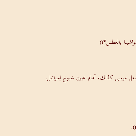
واشينا بالعطش؟))
عل موسى كذلك، أمام عيون شيوخ إسرائيل.
).