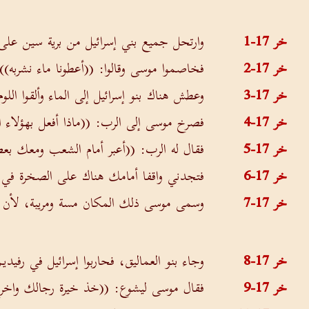
خر 17-1
وارتحل جميع بني إسرائيل من برية سين على م
خر 17-2
فخاصموا موسى وقالوا: ((أعطونا ماء نشربه)
خر 17-3
وعطش هناك بنو إسرائيل إلى الماء وألقوا الل
خر 17-4
فصرخ موسى إلى الرب: ((ماذا أفعل بهؤلاء 
خر 17-5
فقال له الرب: ((أعبر أمام الشعب ومعك ب
خر 17-6
فتجدني واقفا أمامك هناك على الصخرة في
خر 17-7
وسمى موسى ذلك المكان مسة ومريبة، لأن بني إ
خر 17-8
وجاء بنو العماليق، فحاربوا إسرائيل في رفيدي
خر 17-9
فقال موسى ليشوع: ((خذ خيرة رجالك واخرج 