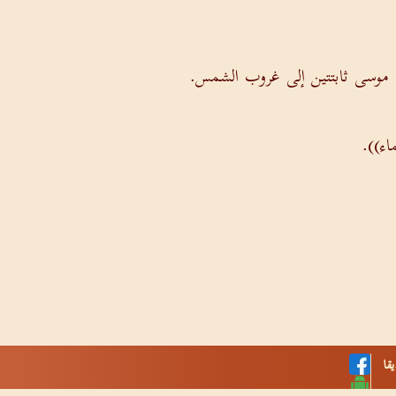
 موسى ثابتتين إلى غروب الشمس.
اء)).
قا