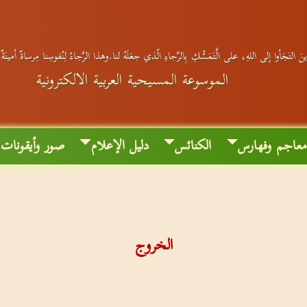
َ التَجَأوا إلى اللهِ، على الَّتَمَسُّكِ بِالرَّجاءِ الّذي جعَلَهُ لنا.وهذا الرَّجاءُ لِنُفوسِنا مِرساةٌ أمينَة
الموسوعة المسيحية العربية الالكترونية
عاجم وفهارس
الكنائس
دليل الإعلام
صور وأيقونات
الخروج