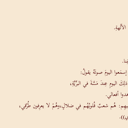
الآلهةِ.
ِنا.
. إسمَعوا اليومَ صوتَهُ يقولُ:
 اليومِ عِندَ مَسَّةَ في البرِّيَّةِ،
اهدوا أفعالي.
فيهِم: هُم شعبٌ قُلوبُهُم في ضلالٍ،وهُمْ لا يعرِفون طُرُقي،
ي)).