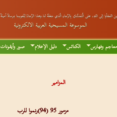
َ التَجَأوا إلى اللهِ، على الَّتَمَسُّكِ بِالرَّجاءِ الّذي جعَلَهُ لنا.وهذا الرَّجاءُ لِنُفوسِنا مِرساةٌ أمينَة
الموسوعة المسيحية العربية الالكترونية
عاجم وفهارس
الكنائس
دليل الإعلام
صور وأيقونات
المزامير
مزمور 95 (94)رنموا للرب