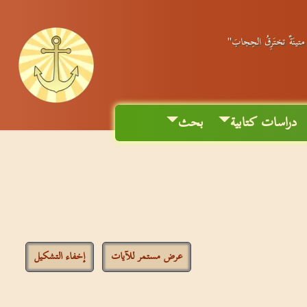
ٌ متينَةٌ تختَرِقُ الحِجابَ"
دراسات كتابية
بحث
عرض مستمر للآيات
إخفاء التشكيل