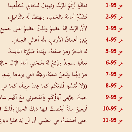
مز 95-1
تعالَوا نُرَنِّمُ للرّبِّ ونهتِفُ للخالِقِ مُخلِّصِنا
مز 95-2
نَتقَدَّمُ أمامَهُ بالحَمدِ، ونهتِفُ لَه بالتَّراتيلِ،
مز 95-3
لأِنَّ الرّبَّ إلهٌ عظيمٌ ومَلِكٌ عظيمٌ على جميعِ 
مز 95-4
بِيَدِهِ أعماقُ الأرضِ، ولَه أعالي الجبالِ.
مز 95-5
لَه البحرُ وهوَ صنَعَهُ، ويَداهُ صَوَّرتا اليابِسةَ.
مز 95-6
تعالَوا نسجدُ ونركعُ لهُ ونَنحَني أمامَ الرّبِّ خالِق
مز 95-7
هوَ إلهُنا ونَحنُ شعبُهُ،رعيَّتُهُ التي يرعاها بِيَدِهِ
مز 95-8
((لا تُقَسُّوا قُلوبَكُم كما عِندَ مرِيبةَ، كما في ذلِكَ
مز 95-9
حيثُ جرَّبني آباؤُكُم واَمْتَحنوني معَ أنَّهُم ش
مز 95-10
أربعينَ سنَةً أبغَضتُ فيها ذلِكَ الجيلَ وقُلتُ 
مز 95-11
حتى أقسَمْتُ في غضَبي أن لَن يَدخلوا ديار