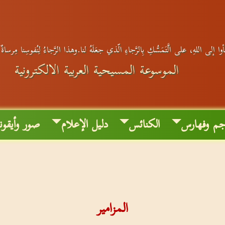
وا إلى اللهِ، على الَّتَمَسُّكِ بِالرَّجاءِ الّذي جعَلَهُ لنا.وهذا الرَّجاءُ لِنُفوسِنا مِرساةٌ
الموسوعة المسيحية العربية الالكترونية
جم وفهارس
الكنائس
دليل الإعلام
صور وأيقون
المزامير