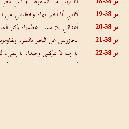
مز 38-18
أنا قريب من السقوط، وكآبتي معي
مز 38-19
آثامي أنا أخبر بها، وخطيئتي هي ال
مز 38-20
أعدائي بلا سبب عظموا، وكثر المب
مز 38-21
يجازونني عن الخير بالشر، ويقاومونن
مز 38-22
يا رب لا تتركني وحيدا. يا إلهي، ل
مز 38-23
أسرع إلى نجدتي يا رب، فبك أن
حول الموقع