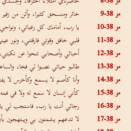
مز 38-8
خاصرتاي امتلأتا احتراقا، وجسدي لا
مز 38-9
خائر ومنسحق كثيرا، وأئن من زفير 
مز 38-10
يا رب، أمامك كل رغباتي، ونواحي 
مز 38-11
قلبي خافق وقوتي فارقتني، ونور عين
مز 38-12
أحبائي وأصحابي تنحوا عن نكبتي، و
مز 38-13
طالبو حياتي نصبوا لي فخا، والساع
مز 38-14
وأنا كأصم لا يسمع وكأخرس لا يفت
مز 38-15
كأني إنسان لا سمع له ولا في فمه
مز 38-16
رجائي أنت يا رب، فاستجب لي يا 
مز 38-17
لا تدعهم يشمتون بي ويبتهجون بأ