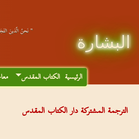
" نَحنُ الّذينَ التَجَأ
البشارة
الرئيسية
الكتاب المقدس
معا
الترجمة المشتركة دار الكتاب المقدس