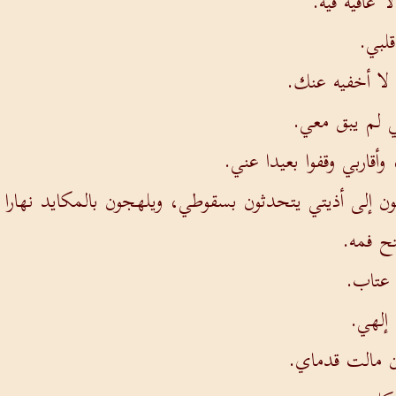
 عافية فيه.
قلبي.
لا أخفيه عنك.
ي لم يبق معي.
أقاربي وقفوا بعيدا عني.
ون إلى أذيتي يتحدثون بسقوطي، ويلهجون بالمكايد نهارا و
ح فمه.
 عتاب.
إلهي.
ن مالت قدماي.