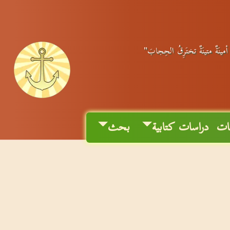
 أمينَةٌ متينَةٌ تختَرِقُ الحِجابَ"
ات
دراسات كتابية
بحث