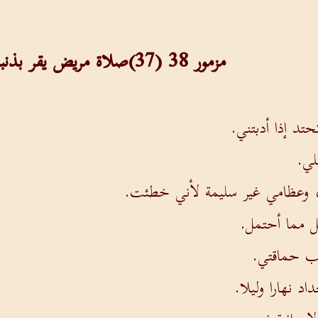
مزمور 38 (37)صلاة مريض يقر بذنبه
تد إذا أدبتني.
ي.
وعظامي غير سليمة لأني خطئت.
 مما أحتمل.
ب حماقتي.
د نهارا وليلا.