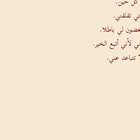
 كل حين.
تي تقلقني.
غضون لي باطلا.
ي لأني أتبع الخير.
ا تتباعد عني.
ت خلاصي!
السابق
التالي
من نحن
اتصل بنا
كلمات مضيئة
شروط الاستخدام
كن 