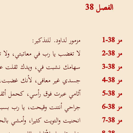
الفصل
38
مز 38-1
مزمور لداود. للتذكير:
مز 38-2
لا تغضب يا رب في معاتبتي، ولا تح
مز 38-3
سهامك نشبت في، ويدك ثقلت عل
مز 38-4
جسدي غير معافى، لأنك غضبت، 
مز 38-5
آثامي عبرت فوق رأسي، كحمل أثقل
مز 38-6
جراحي أنتنت وقيحت، يا رب بسب
مز 38-7
انحنيت والتويت كثيرا، وأمشي بالحدا