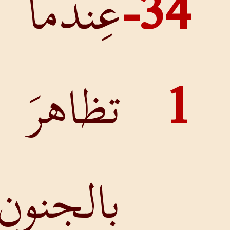
34-
عِندَما
تظاهرَ
بِالجنونِ