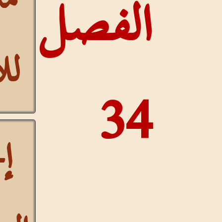
لفصل
للآيات
3
إخفاء