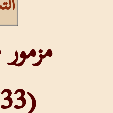
التشكيل
مزمور 34
(33)