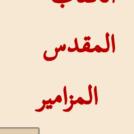
دس
زامير