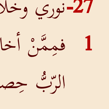
وري وخلاصي
مِمَّنْ أخافُ؟
لرّبُّ حِصنُ