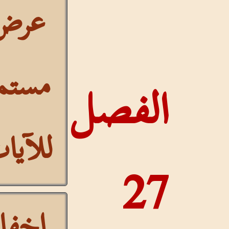
عرض
مستمر
فصل
للآيات
إخفاء