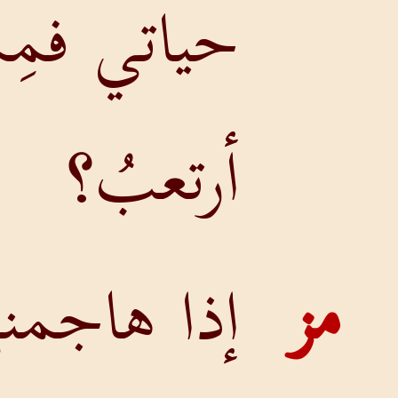
ياتي فمِمَّنْ
رتعبُ؟
ذا هاجمني أهلُ