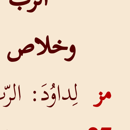
وخلاص لشعبه
ِداوُدَ: الرّبُّ