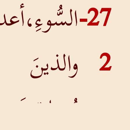
لسُّوءِ،أعدائي
الذينَ
ُضايقونَني،