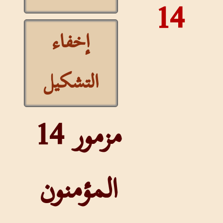
14
إخفاء
التشكيل
مزمور 14
المؤمنون