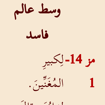
وسط عالم
فاسد
مز 14-
لِكبيرِ
1
المُغَنِّينَ.