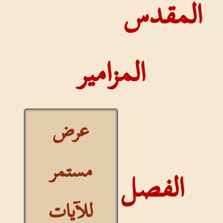
المقدس
المزامير
عرض
مستمر
الفصل
للآيات