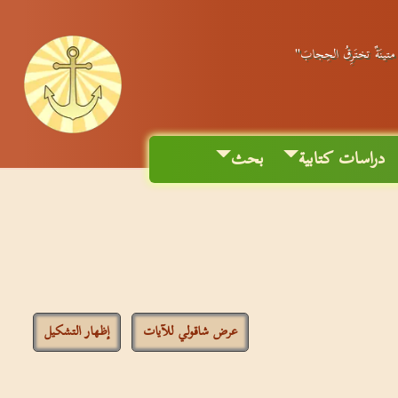
ٌ متينَةٌ تختَرِقُ الحِجابَ"
دراسات كتابية
بحث
عرض شاقولي للآيات
إظهار التشكيل