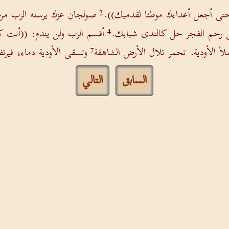
حتى أجعل أعداءك موطئا لقدميك)).
صولجان عزك يرسله الرب م
2
ن رحم الفجر حل كالندى شبابك.
أقسم الرب ولن يندم: ((أنت ك
4
أ الأودية. تحمر تلال الأرض الشاهقة
وتسقى الأودية دماء، فيرت
7
السابق
التالي