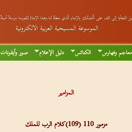
َ التَجَأوا إلى اللهِ، على الَّتَمَسُّكِ بِالرَّجاءِ الّذي جعَلَهُ لنا.وهذا الرَّجاءُ لِنُفوسِنا مِرساةٌ أمينَة
الموسوعة المسيحية العربية الالكترونية
عاجم وفهارس
الكنائس
دليل الإعلام
صور وأيقونات
المزامير
مزمور 110 (109)كلام الرب للملك