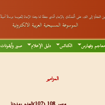
َ التَجَأوا إلى اللهِ، على الَّتَمَسُّكِ بِالرَّجاءِ الّذي جعَلَهُ لنا.وهذا الرَّجاءُ لِنُفوسِنا مِرساةٌ أمينَة
الموسوعة المسيحية العربية الالكترونية
عاجم وفهارس
الكنائس
دليل الإعلام
صور وأيقونات
المزامير
مزمور 108 (107)العدو يهددنا