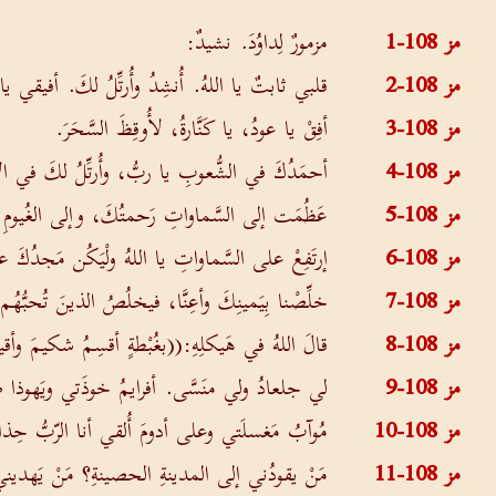
مز 108-1
مزمورٌ لِداوُدَ. نشيدٌ:
مز 108-2
قلبي ثابتٌ يا اللهُ. أُنشِدُ وأُرتِّلُ لكَ. أفيقي 
مز 108-3
أفِقْ يا عودُ، يا كَنَّارةُ، لأُوقِظَ السَّحَرَ.
مز 108-4
أحمَدُكَ في الشُّعوبِ يا ربُّ، وأُرتِّلُ لكَ في ال
مز 108-5
عَظُمَت إلى السَّماواتِ رَحمتُكَ، وإلى الغُيومِ أ
مز 108-6
إرتَفِعْ على السَّماواتِ يا اللهُ ولْيَكُن مَجدُكَ
مز 108-7
خلِّصْنا بِيَمينِكَ وأعِنَّا، فيخلُصُ الذينَ تُحبُّهُم
مز 108-8
قالَ اللهُ في هَيكلِهِ:((بغُبْطةٍ أقسِمُ شكيمَ و
مز 108-9
لي جلعادُ ولي منَسَّى. أفرايمُ خوذَتي ويَهوذا ص
مز 108-10
مُوآبُ مَغسلَتي وعلى أدومَ أُلقي أنا الرّبُّ حِ
مز 108-11
مَنْ يقودُني إلى المدينةِ الحصينةِ؟ مَنْ يَهديني