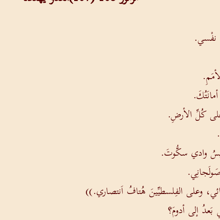
يا نفْسي.
أمَمِ.
مانَتُكَ.
 على كُلِّ الأرضِ.
.
أقيسُ وادي سكُّوتَ.
َولَجانِي.
ذائي، وعلى الفِلسطيِّينَ هُتافُ اَنتصاري.))
 بَعدُ إلى أدومَ؟