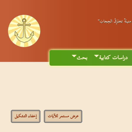
ٌ متينَةٌ تختَرِقُ الحِجابَ"
دراسات كتابية
بحث
عرض مستمر للآيات
إخفاء التشكيل