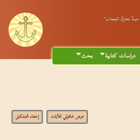
ٌ متينَةٌ تختَرِقُ الحِجابَ"
دراسات كتابية
بحث
عرض شاقولي للآيات
إخفاء التشكيل