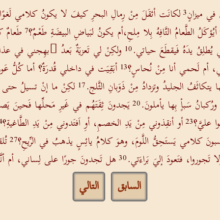
ُ في ميزانٍ
لكانَت أثقَلَ مِنْ رِمالِ البحرِ كيفَ لا يكونُ كلامي لَغوًا
3
أيُؤكَلُ الطَّعامُ التَّافِهُ بِلا مِلحِ،أم يكونُ لبَياضِ البيضَةِ طَعْمٌ؟
طَعامٌ ك
7
ني يُطلِقُ يدَهُ فَيقطَعَ حياتي.
ولكِنْ لي تَعزيَةٌ بَعدُ ُبهِجني في عذابٍ 
10
وَّتي، أم لَحمي أنا مِنْ نُحاسٍ؟
أبَقِيَت في داخلي قُدرَةٌ؟ أما كُلُّ عَون
13
ا يتكاثَفُ الجليدُ وتزدادُ مِنْ ذَوَبانِ الثَّلج.
لكِنْ ما إنْ تسيلُ حتى تَن
17
ورُكبانُ سَبأٍ بِها يأملونَ.
يَجدونَ ثِقَتَهُم في غَيرِ مَحلِّها فَحينَ يَص
20
ا عليَّ؟
أو أنقِذوني مِنْ يَدِ الخصمِ، أوِ اَفتَدوني مِنْ يَدِ الطَّاغيةِ؟
4
23
ونَ كلامي يَستَحِقُّ اللَّومَ، وهوَ كلامُ يائِسٍ يذهبُ في الرِّيحِ؟
تُل
27
 تَجوروا، فتَعودَ إليَ بَراءَتي.
هل تَجدونَ جورًا على لِساني، أم أنَّه لا
30
السابق
التالي