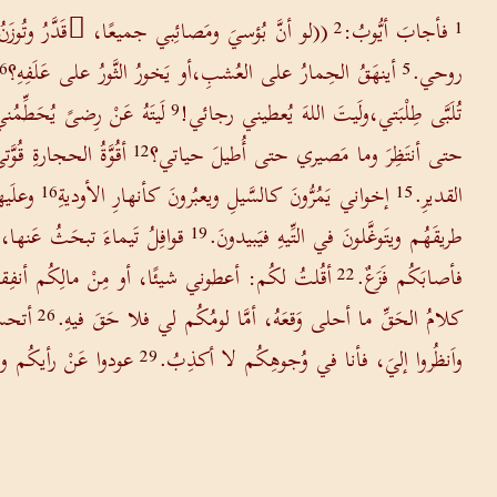
فأجابَ أيُّوبُ:
((لو أنَّ بُؤسيَ ومَصائِبي جميعًا، ُقَدَّرُ وتُوزَن
2
1
روحي.
أينهَقُ الحِمارُ على العُشبِ،أو يَخورُ الثَّورُ على عَلَفِهِ؟
6
5
تُلَبَّى طِلْبَتي،ولَيتَ اللهَ يُعطيني رجائي!
لَيتَهُ عَنْ رِضىً يُحَطِّمُ
9
حتى أنتَظِرَ وما مَصيري حتى أُطيلَ حياتي؟
أقُوَّةُ الحجارةِ قُ
12
القديرِ.
إخواني يَمُرُّونَ كالسَّيلِ ويعبُرونَ كأنهارِ الأوديةِ
وعلَيه
16
15
طريقَهُم ويتَوغَّلونَ في التِّيهِ فيَبيدونَ.
قوافِلُ تَيماءَ تبحَثُ عَنها، 
19
فأصابَكُم فَزَعٌ.
أقُلتُ لكُم: أعطوني شيئًا، أو مِنْ مالِكُم أنفِقو
22
كلامُ الحَقِّ ما أحلى وَقعَهُ، أمَّا لومُكُم لي فلا حَقَ فيهِ.
أتحسب
26
واَنظُروا إليَ، فأنا في وُجوهِكُم لا أكذِبُ.
عودوا عَنْ رأيكُم ولا
29