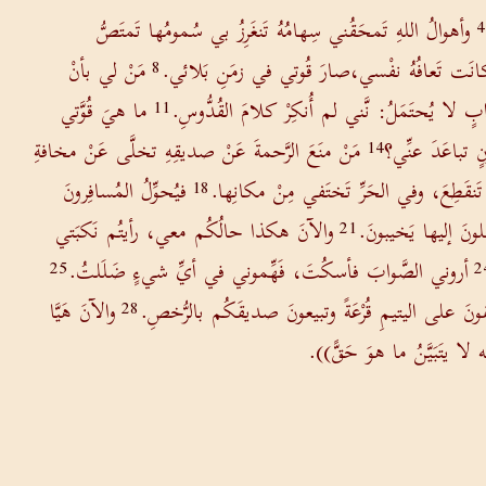
وأهوالُ اللهِ تَمحَقُني سِهامُهُ تَنغَرِزُ بي سُمومُها تَمتَصُّ
4
انَت تَعافُهُ نفْسي،صارَ قُوتي في زمَنِ بَلائي.
مَنْ لي بأنْ
8
لا يُحتَمَلُ: نَّني لم أُنكِرْ كلامَ القُدُّوسِ.
ما هيَ قُوَّتي
11
ٍ تباعَدَ عنِّي؟
مَنْ منَعَ الرَّحمةَ عَنْ صديقِهِ تخلَّى عَنْ مخافةِ
14
قَطِعَ، وفي الحَرِّ تَختَفي مِنْ مكانِها.
فيُحوِّلُ المُسافِرونَ
18
لونَ إليها يَخيبونَ.
والآنَ هكذا حالُكُم معي، رأيتُم نَكبَتي
21
أروني الصَّوابَ فأسكُتَ، فَهِّموني في أيِّ شيءٍ ضَلَلتُ.
25
2
قونَ على اليتيمِ قُرْعَةً وتبيعونَ صديقَكُم بالرُّخصِ.
والآنَ هَيَّا
28
 يتَبَيَّنُ ما هوَ حَقًّ)).