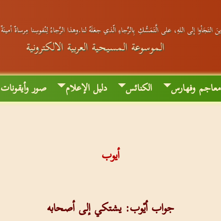
َ التَجَأوا إلى اللهِ، على الَّتَمَسُّكِ بِالرَّجاءِ الّذي جعَلَهُ لنا.وهذا الرَّجاءُ لِنُفوسِنا مِرساةٌ أمينَة
الموسوعة المسيحية العربية الالكترونية
عاجم وفهارس
الكنائس
دليل الإعلام
صور وأيقونات
أيوب
جواب أيّوب: يشتكي إلى أصحابه