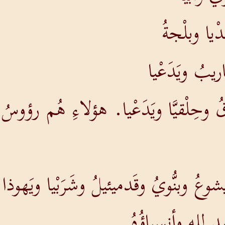
دْيا وبلْجةُ
ريبُ ويَدَعْيا
 وحِلْقيَّا ويَدَعْيا. هؤلاءِ هُم رؤوسُ 
يشوعُ وبنُّويُ وقَدميئيلُ وشَرَبْيا ويَهوذا و
مدٍ للهِ وأنسباؤُهُ