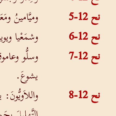
نح 12-5
وميَّامينُ ومَعَ
نح 12-6
وشمَعْيا ويويا
نح 12-7
وسلُّو وعاموقُ
يشوعَ.
نح 12-8
واللاَويُّونَ: 
التَّهليلَ بِحَ