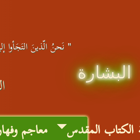
" نَحنُ الّذينَ التَجَأوا إلى 
البشارة
ال
الكتاب المقدس
معاجم وفها