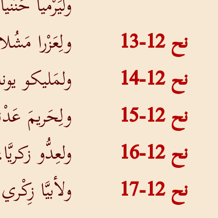
وليَرْميا حَنَنْيا
نح 12-13
ولِعَزْرا مَشُل
نح 12-14
ولمَليكو يونا
نح 12-15
ولِحَريمَ عَدْ
نح 12-16
ولعِدُّو زكريَّا
نح 12-17
ولأبيَّا زِكْر