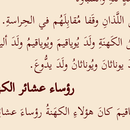
ِي اللَّذانِ وقَفا مُقابِلَهُم في الحِراسةِ.
لكَهنَةِ ولَدَ يُوياقيمَ ويُوياقيمُ ولَدَ 
 يوناثانَ ويُوناثانُ ولَدَ يدُّوعَ.
رؤساء عشائر الكه
ياقيمَ كانَ هؤلاءِ الكهَنةُ رؤساءَ عشائِ