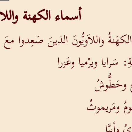
أسماء الكهنة واللا
كهَنةُ واللاَويُّونَ الذينَ صَعِدوا معَ زَ
: سَرايا ويرْميا وعَزرا
وخ وحَطُّوشُ
مُ ومَريموثُ
ُ وأبيَّا