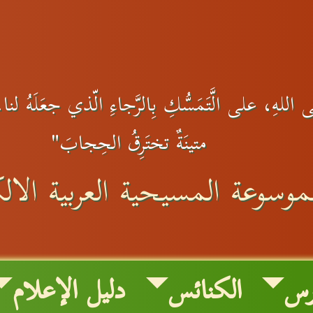
اللهِ، على الَّتَمَسُّكِ بِالرَّجاءِ الّذي جعَلَهُ لنا.وه
متينَةٌ تختَرِقُ الحِجابَ"
موسوعة المسيحية العربية الالك
رس
الكنائس
دليل الإعلام