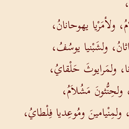
،
امُ، ولأمَرْيا يهوحانانُ،
ثانُ، ولشَبْنيا يوسُفُ،
نا، ولمَرايوثَ حَلْقايُ،
، ولحِنُّثونَ مَشُلاَمُ،
ي، ولمِنْيامينَ ومُوعِديا فِلْطايُ،