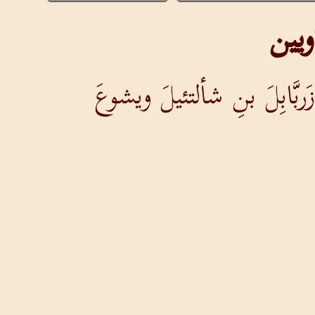
ويين
ربَّابِلَ بنِ شألتئيلَ ويشوعَ