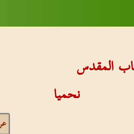
كتاب المقدس
نحميا
عر