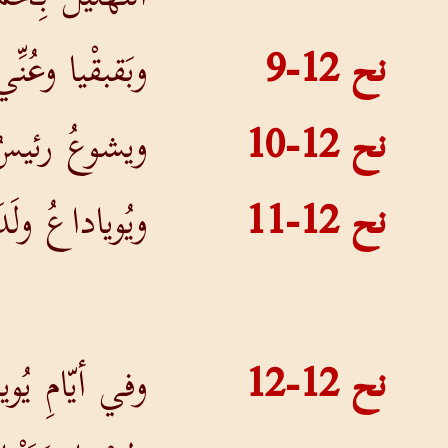
نح 12-9
وبَقبقْيا وعُنّ
نح 12-10
ويشوعُ رئيسُ ا
نح 12-11
ويُوياداعُ ولَدَ
نح 12-12
وفي أيّامِ يُو