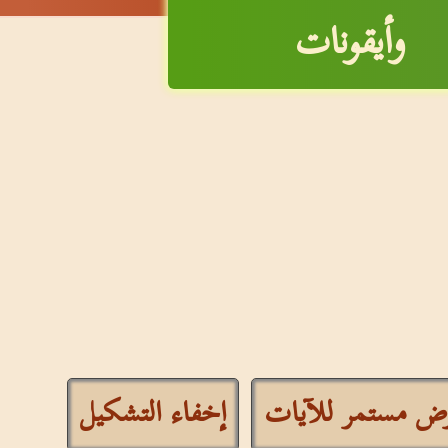
وأيقونات
ض مستمر للآيات
إخفاء التشكيل