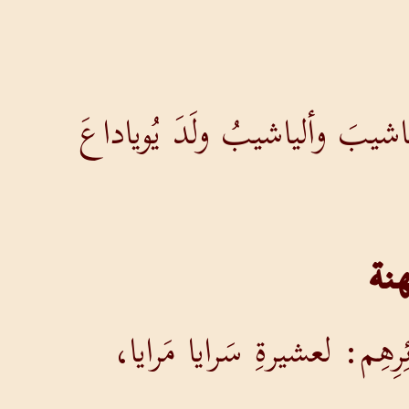
ألياشيبَ وألياشيبُ ولَدَ يُوياداعَ
نة
رِهِم: لعشيرةِ سَرايا مَرايا،