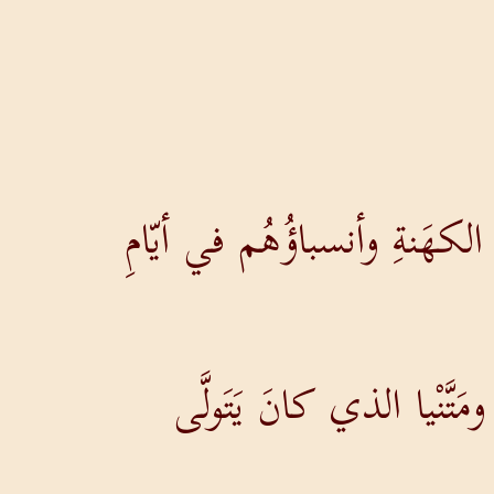
الكهَنةِ وأنسباؤُهُم في أيّامِ
مَتَّنْيا الذي كانَ يَتَولَّى