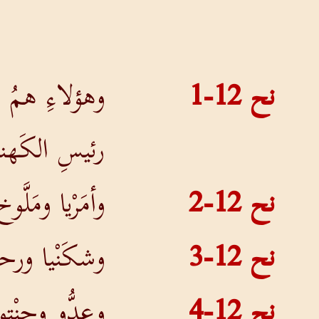
نح 12-1
وهؤلاءِ همُ ال
رئيسِ الكَهنةِ
نح 12-2
وأمَرْيا ومَلَّ
نح 12-3
وشكَنْيا ورحو
نح 12-4
وعِدُّو وجنْتوي