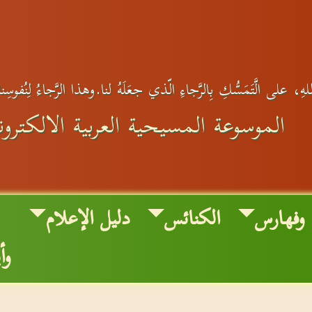
ِ، على الَّتَمَسُّكِ بِالرَّجاءِ الّذي جعَلَهُ لنا.وهذا الرَّجاءُ لِنُفوسِنا
الموسوعة المسيحية العربية الالكترون
وفهارس
الكنائس
دليل الإعلام
وأ