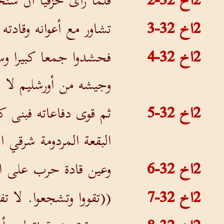
2اخ 32-2
فلما رأى حزقيا أن سنح
2اخ 32-3
تشاور مع أعوانه وقادته
2اخ 32-4
فحشدوا جمعا كبيرا وس
وجيشه من أورشليم لا ي
2اخ 32-5
ثم قوى دفاعاته فبنى ك
البقعة المردومة شرقي ا
2اخ 32-6
وعين قادة حرب على ا
2اخ 32-7
((تقووا وتشجعوا. لا ت