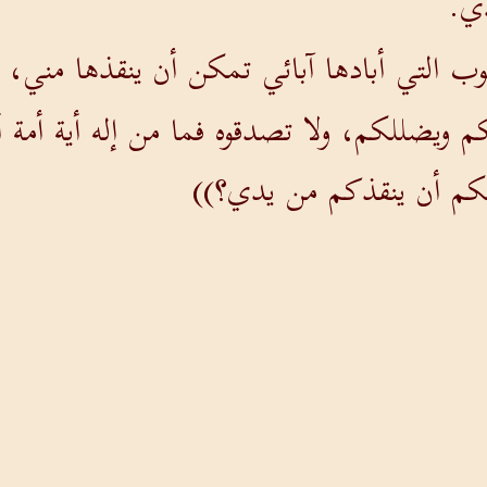
دي.
ب التي أبادها آبائي تمكن أن ينقذها مني،
م ويضللكم، ولا تصدقوه فما من إله أية أمة
هكم أن ينقذكم من يدي؟))
رب الإله وبعبده حزقيا أكثر مما سخر سنحا
رسالته التي تقول: ((كما أن آلهة أمم الأرض ل
 شعبه من يدي)).
 باليهودية نحو شعب أورشليم الذين على ا