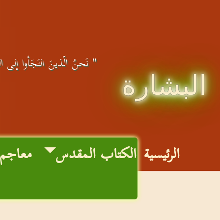
" نَحنُ الّذينَ التَجَأوا إلى الله
البشارة
الرئيسية
الكتاب المقدس
معاجم 