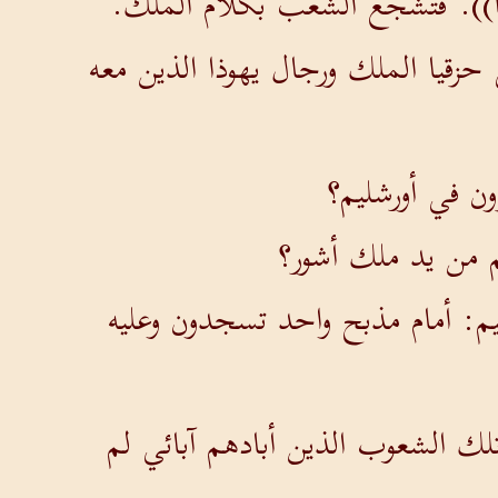
بنا)). فتشجع الشعب بكلام الملك.
زقيا الملك ورجال يهوذا الذين معه
ن في أورشليم؟
م من يد ملك أشور؟
يم: أمام مذبح واحد تسجدون وعليه
تلك الشعوب الذين أبادهم آبائي لم