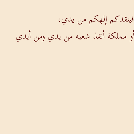
 فينقذكم إلهكم من يدي،
 أو مملكة أنقذ شعبه من يدي ومن أيدي
ريب نفسه،
م تنقذ شعوبها من يدي، فإله حزقيا
لسور ليخوفوهم ويرعبوهم حتى يسهل