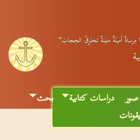
 مِرساةٌ أمينَةٌ متينَةٌ تختَرِقُ الحِجابَ"
ية
صور
دراسات كتابية
بحث
يقونات