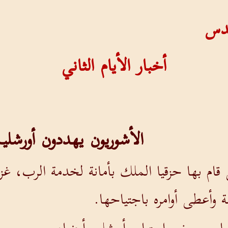
قدس
أخبار الأيام الثاني
الأشوريون يهددون أورشلي
 قام بها حزقيا الملك بأمانة لخدمة الرب، غ
وأعطى أوامره باجتياحها.