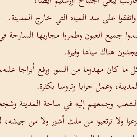
اريب يبغي اجتياح أورشليم أيضا،
 واتفقوا على سد المياه التي خارج المدينة.
دوا جميع العيون وطمروا مجاريها السارحة ف
جدون هناك مياها وفيرة.
ل ما كان مهدوما من السور ورفع أبراجا علي
لمدينة، وعمل حرابا وتروسا بكثرة.
لشعب وجمعهم إليه في ساحة المدينة وشجعه
فزعوا ولا ترتعبوا من ملك أشور ولا من جيشه،