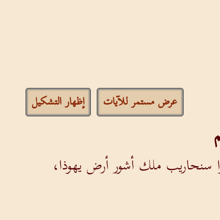
عرض مستمر للآيات
إظهار التشكيل
م
زا سنحاريب ملك أشور أرض يهوذا،