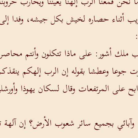
ما نحن فمعنا الرب إلهنا يعيننا ويحارب حرو
ب أثناء حصاره لخيش بكل جيشه، وفدا إلى ح
ب ملك أشور: على ماذا تتكلون وأنتم محاصرو
ت جوعا وعطشا بقوله إن الرب إلهكم ينقذك
بح على المرتفعات وقال لسكان يهوذا وأورشل
ا وآبائي بجميع سائر شعوب الأرض؟ إن آلهة 