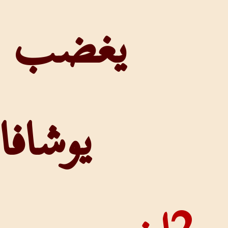
يغضب على
يوشافاط