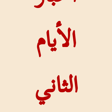
الأيام
لثاني