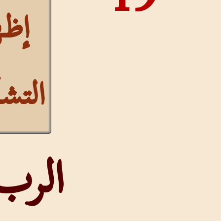
1
إظهار
التشكيل
الرب