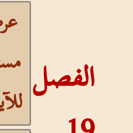
عرض
مستمر
لفصل
للآيات