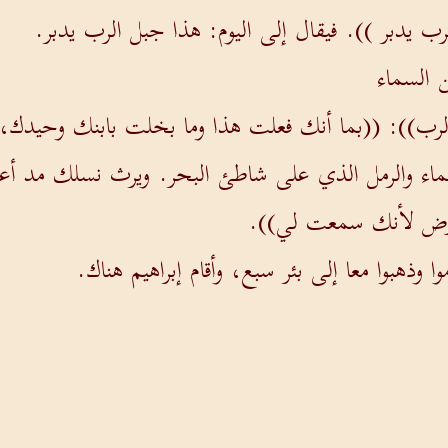
 يدبر )). فيقال إلى اليوم: هذا جبل الرب يدبر.
ن السماء
رب)): ((بما أنك فعلت هذا وما بخلت بابنك وحيدك،
ماء والرمل الذي على شاطئ البحر. ويرث نسلك مد أعد
أرض لأنك سمعت لي)).
ا وذهبوا معا إلى بئر سبع، وأقام إبراهيم هناك.
نسل ناحور
 ها ملكة أيضا ولدت بنين لناحور أخيك:
ا أرام،