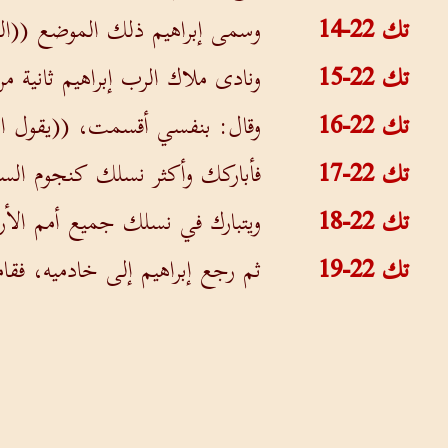
تك 22-14
وسمى إبراهيم ذلك الموضع ((الرب
تك 22-15
ونادى ملاك الرب إبراهيم ثانية م
تك 22-16
وقال: بنفسي أقسمت، ((يقول ال
تك 22-17
فأباركك وأكثر نسلك كنجوم الس
تك 22-18
ويتبارك في نسلك جميع أمم ال
تك 22-19
ثم رجع إبراهيم إلى خادميه، فقامو
تك 22-20
وبعد هذه الأحداث قيل لإبراهيم
تك 22-21
عوصا بكره، وبوزا أخاه، وقموئيل أب