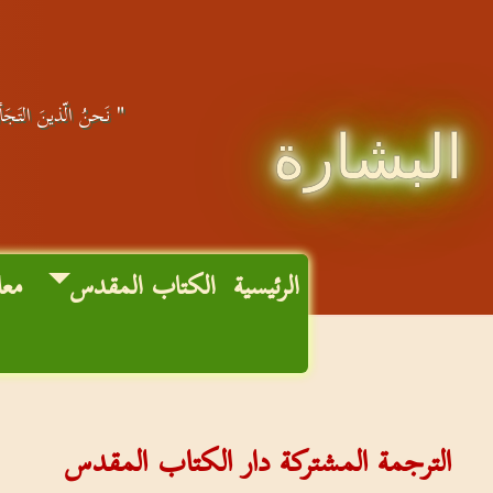
" نَحنُ الّذينَ التَجَأو
البشارة
الرئيسية
الكتاب المقدس
معا
الترجمة المشتركة دار الكتاب المقدس