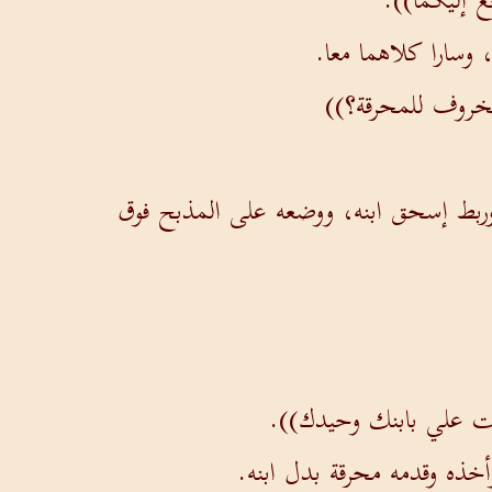
ع إليكما)).
وسارا كلاهما معا.
الخروف للمحرقة؟))
 وربط إسحق ابنه، ووضعه على المذبح فوق
لت علي بابنك وحيدك)).
وأخذه وقدمه محرقة بدل ابنه.