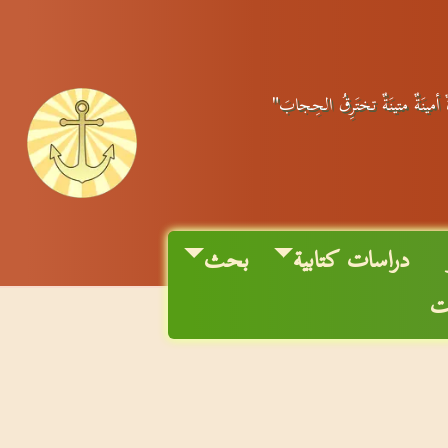
ٌ أمينَةٌ متينَةٌ تختَرِقُ الحِجابَ"
دراسات كتابية
بحث
ات