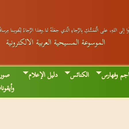
ا إلى اللهِ، على الَّتَمَسُّكِ بِالرَّجاءِ الّذي جعَلَهُ لنا.وهذا الرَّجاءُ لِنُفوسِنا مِرساة
الموسوعة المسيحية العربية الالكترونية
جم وفهارس
الكنائس
دليل الإعلام
صور
وأيقون