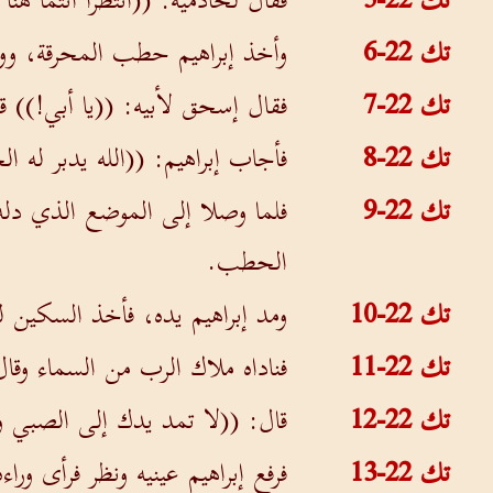
تك 22-5
فقال لخادميه: ((انتظرا أنتما ه
تك 22-6
وأخذ إبراهيم حطب المحرقة، ووض
تك 22-7
فقال إسحق لأبيه: ((يا أبي!)) ق
تك 22-8
فأجاب إبراهيم: ((الله يدبر له ا
تك 22-9
فلما وصلا إلى الموضع الذي دله
الحطب.
تك 22-10
ومد إبراهيم يده، فأخذ السكين لي
تك 22-11
فناداه ملاك الرب من السماء وقال:
تك 22-12
قال: ((لا تمد يدك إلى الصبي و
تك 22-13
فرفع إبراهيم عينيه ونظر فرأى ور