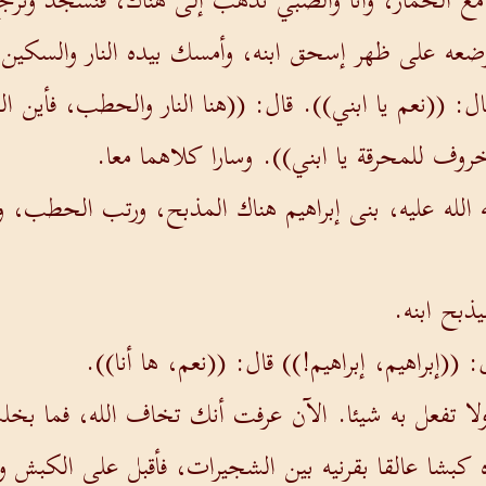
نا مع الحمار، وأنا والصبي نذهب إلى هناك، فنسجد ونرج
عه على ظهر إسحق ابنه، وأمسك بيده النار والسكين، 
ال: ((نعم يا ابني)). قال: ((هنا النار والحطب، فأين 
لخروف للمحرقة يا ابني)). وسارا كلاهما معا.
 الله عليه، بنى إبراهيم هناك المذبح، ورتب الحطب،
ذبح ابنه.
 ((إبراهيم، إبراهيم!)) قال: ((نعم، ها أنا)).
لا تفعل به شيئا. الآن عرفت أنك تخاف الله، فما بخ
اءه كبشا عالقا بقرنيه بين الشجيرات، فأقبل على الكبش 