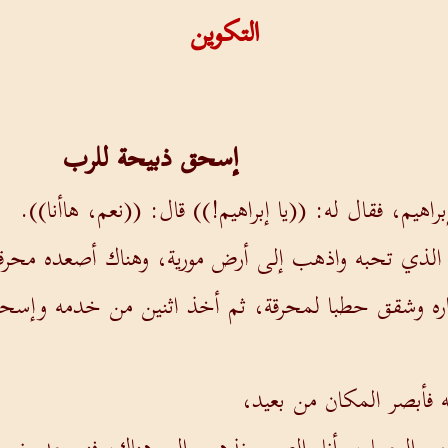
التكوين
إسحق ذبيحة للرب
هيم، فقال له: ((يا إبراهيم!)) قال: ((نعم، هاأنا)).
لذي تحبه واذهب إلى أرض مورية، وهناك أصعده محرق
اره وشقق حطبا لمحرقة، ثم أخذ اثنين من خدمه وإسحق 
يه فأبصر المكان من بعيد،