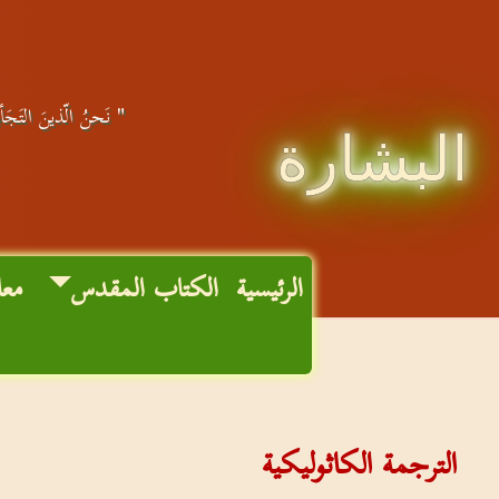
" نَحنُ الّذينَ التَجَأو
البشارة
الرئيسية
الكتاب المقدس
معا
الترجمة الكاثوليكية