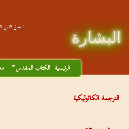
" نَحنُ الّذينَ التَ
البشارة
الرئيسية
الكتاب المقدس
مع
الترجمة الكاثوليكية