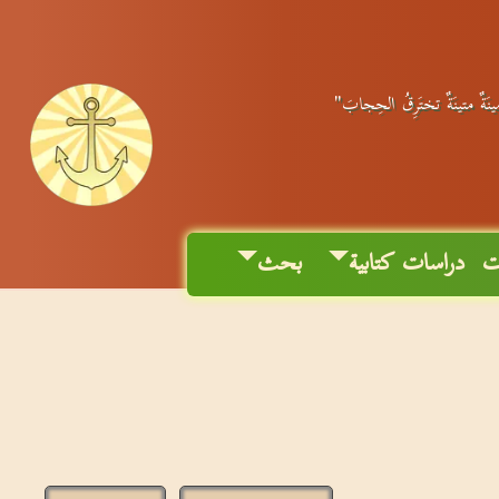
مينَةٌ متينَةٌ تختَرِقُ الحِجابَ"
ت
دراسات كتابية
بحث