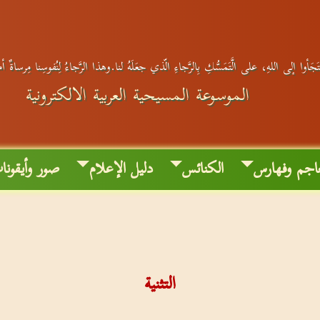
جَأوا إلى اللهِ، على الَّتَمَسُّكِ بِالرَّجاءِ الّذي جعَلَهُ لنا.وهذا الرَّجاءُ لِنُفوسِنا مِرساةٌ أ
الموسوعة المسيحية العربية الالكترونية
اجم وفهارس
الكنائس
دليل الإعلام
صور وأيقونا
التثنية