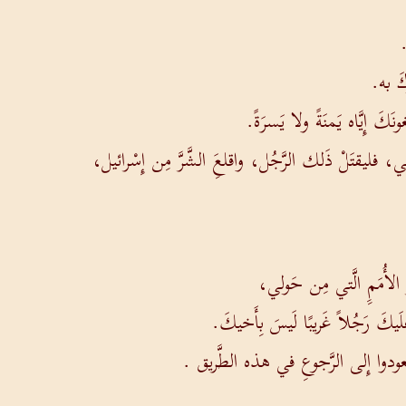
.
كَ به.
كَ إِيَّاه يَمنَةً ولا يَسرَةً.
ضي، فليقتَلْ ذَلك الرَّجُل، واقلعَِ الشَّرَّ مِن إِسْرائيل،
 الأُمَمِِ الَّتي مِن حَولي،
لَيكَ رَجُلاً غَريبًا لَيسَ بِأَخيكَ.
 تَعودوا إِلى الرَّجوعِ في هذه الطَّريق .