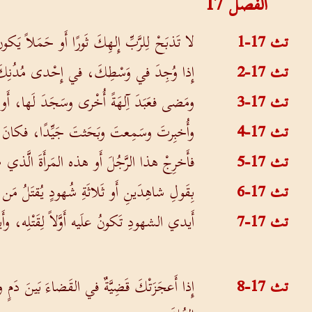
الفصل
17
تث 17-1
لا تَذبَحْ لِلرَّبِّ إِلهِكَ ثَورًا أَو حَمَلاً ي
تث 17-2
إِذا وُجِدَ في وَسْطِكَ، في إِحْدى مُدُنِكَ الَّتي
تث 17-3
ومَضى فعَبَدَ آِلهَةً أُخْرى وسَجَدَ لَها، أَو لِلش
تث 17-4
وأُخبِرتَ وسَمِعتَ وبَحَثتَ جَيِّدًا، فكانَ 
تث 17-5
فأَخرِجْ هذا الرَّجُلَ أَو هذه المَرأَةَ الَّذي 
تث 17-6
بِقَولِ شاهِدَينِ أَو ثَلاثَةِ شُهودٍ يُقتَلُ م
تث 17-7
أَيدي الشهودِ تَكونُ علَيه أَوَّلاً لِقَتْلِه،
تث 17-8
إِذا أَعجَزَتْكَ قَضِيَّةٌ في القَضاءَ بَينَ د