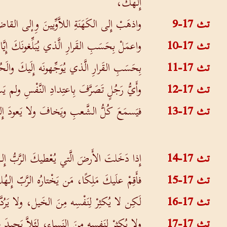
إِلهُكَ،
تث 17-9
واذهَبْ إِلى الكَهَنَةِ اللاَّوِّيينَ وِإلى القا
تث 17-10
واعمَلْ بِحَسَبِ القَرارِ الَّذي يُبَلِّغونَكَ إِي
تث 17-11
بِحَسَبِ القَرارِ الَّذي يُوَجِّهونَه إِلَيكَ والَح
تث 17-12
وأَيُّ رَجُلٍ تَصَرَّفَ بِاعتِدادِ النَّفْسِ ولم
تث 17-13
فيَسمَعَ كُلُّ الشَّعبِ ويَخافَ ولا يَعودَ إِلى
تث 17-14
إِذا دَخَلتَ الأَرضَ الَّتي يُعْطيكَ الرَّبُّ إِل
تث 17-15
فأَقِمْ علَيكَ مَلِكًا، مَن يَخْتارُه الرَّبّ إِل
تث 17-16
لَكِن لا يُكثِرْ لِنَفْسِه مِنَ الخَيل، ولا يَرُ
تث 17-17
ولا يُكثِرْ لِنَفسِه مِنَ النَساء، لِئَلاَّ يَحيدَ 