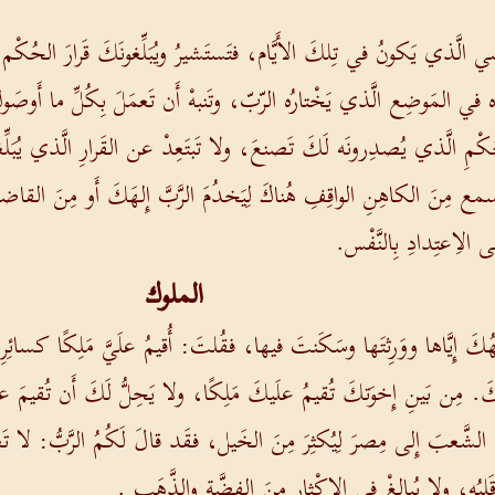
ضي الَّذي يَكونُ في تِلكَ الأَيَّام، فتَستَشيرُ ويُبَلِّغونَكَ قَرارَ الحُكْم
َّاه في المَوضِع الَّذي يَخْتارُه الرّبّ، وتَنبهْ أَن تَعمَلَ بِكُلِّ ما أَوصَو
ُكْمِ الَّذي يُصدِرونَه لَكَ تَصنعَ، ولا تَبتَعِدْ عن القَرارِ الَّذي يُبَلِّغونَ
 يَسمع مِنَ الكاهِنِ الواقِفِ هُناكَ لِيَخدُمَ الرَّبَّ إِلهَكَ أَو مِنَ القا
 الاِعتِدادِ بِالنَّفْس.
الملوك
هُكَ إِيَّاها ووَرِثتَها وسَكَنتَ فيها، فقُلتَ: أُقيمُ علَيَّ مَلِكًا كسائِرِ
هُكَ. مِن بَينِ إِخوَتكَ تُقيمُ علَيكَ مَلِكًا، ولا يَحِلُّ لَكَ أَن تُقيمَ ع
دَّ الشَّعبَ إِلى مِصرَ لِيُكثِرَ مِنَ الخَيل، فقَد قالَ لَكُمُ الرَّبُّ: لا
قَلبُه، ولا يُبالِغْ في الإِكْثارِ مِنَ الفِضَّةِ والذَّهَب .