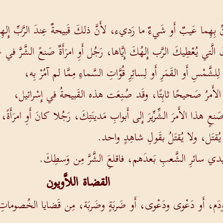
َكونُ بِهِما عَيبٌ أَو شَيءٌ ما رَديء، لأَنَّ ذلكَ قَبيحةٌ عِندَ الرَّبِّ إِله
 يُعْطِيكَ الرَّب إِلهُكَ إِيَّاها، رَجُل أَوِ امرَأَةٌ صَنعً الشَّرَّ في عَينَي
َّمْسِ أَو القَمَرِ أَو لِسائِرِ قُوَّاتِ السَّماءِ مِمَّا لم آمُرْ بِه،
الأَمرُ صَحيحًا ثابِتًا، وقَد صُنِعَت هذه القَبيحةُ في إِسْرائيل،
صَنعٍ هذا الأَمرَ الشِّرِّيرَ إِلى أَبوابِ مَدينَتِكَ، رَجُلا كانَ أَوِ امرَأ
َن يُقتَل، ولا يُقتَلُ بقَولِ شاهِدٍ واحد.
 وأَيدي سائرِ الشَّعبِ بَعدَهم، فاقلعَِ الشَّرَّ مِن وَسطِكَ.
القضاة اللاَّويون
َمٍ ودَم، أَو دَعْوى ودَعْوى، أَو ضَربَةٍ وضَربَة، مِن قَضايا الخُصوماتِ 