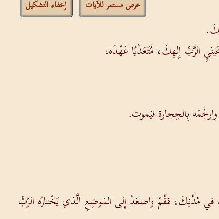
عرض مستمر للآيات
إخفاء التشكيل
ِكَ.
ِ الرَّبِّ إِلهِكَ، مُتَعَدِّيًا عَهْدَه،
َةً، وارجُمْه بِالحِجارة فيَموت.
في مُدُنِكَ، فقُمْ واصعَدْ إِلى المَوضِعِ الَّذي يَخْتارُه الرَّبُّ