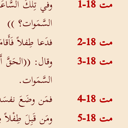
مت 18-1
وفي تِلكَ السَّاعَة
السَّمَوات؟ ))
مت 18-2
فدَعا طِفلاً فَأَقامَ
مت 18-3
وقال: ((الحَقَّ أَ
السَّمَوات.
مت 18-4
فمَن وضَعَ نفسَه
مت 18-5
ومَن قَبِلَ طِفْلاً 