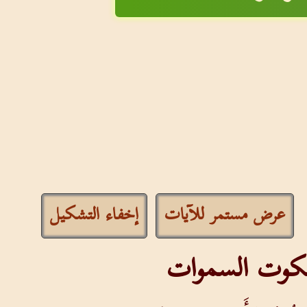
عرض مستمر للآيات
إخفاء التشكيل
ملكوت السموات