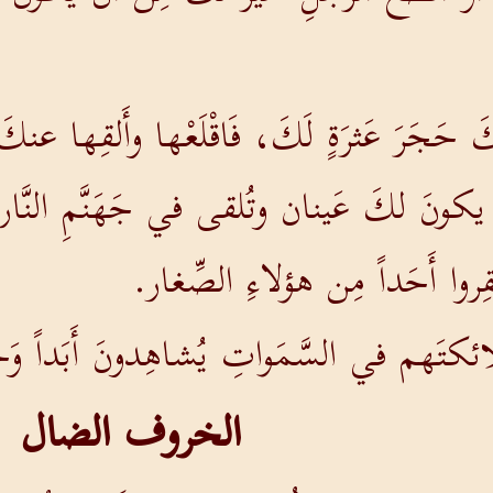
َجَرَ عَثرَةٍ لَكَ، فَاقْلَعْها وأَلقِها عنكَ
يكونَ لكَ عَينان وتُلقى في جَهَنَّمِ النَّار
َقِروا أَحَداً مِن هؤلاءِ الصِّغار.
لائكتَهم في السَّمَواتِ يُشاهِدونَ أَبَداً و
الخروف الضال