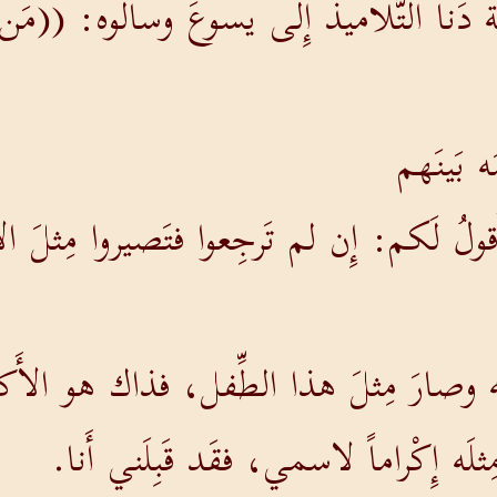
 دَنا التَّلاميذُ إِلى يسوعَ وسأَلوه: ((مَن 
ه بَينَهم
قولُ لَكم: إِن لم تَرجِعوا فتَصيروا مِثلَ 
 وصارَ مِثلَ هذا الطِّفل، فذاك هو الأَكب
مِثلَه إِكْراماً لاسمي، فقَد قَبِلَني أَنا.