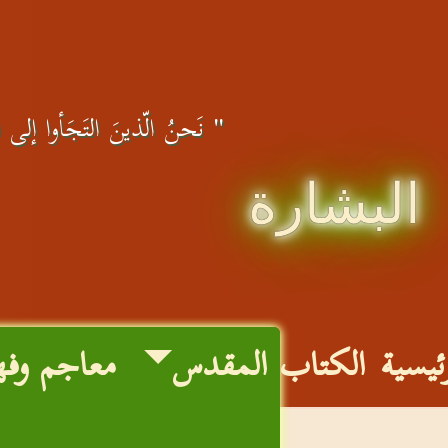
" نَحنُ الّذينَ التَجَأوا إلى الله
البشارة
رئيسية
الكتاب المقدس
معاجم وفه