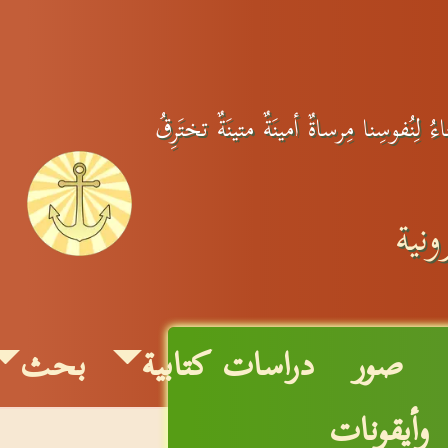
لِنُفوسِنا مِرساةٌ أمينَةٌ متينَةٌ تختَرِقُ
نية
صور
دراسات كتابية
بحث
وأيقونات