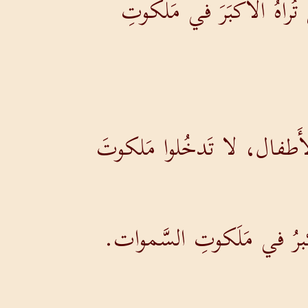
تُراهُ الأَكبَرَ في مَلكوتِ
الأَطفال، لا تَدخُلوا مَلكوتَ
رُ في مَلَكوتِ السَّموات.