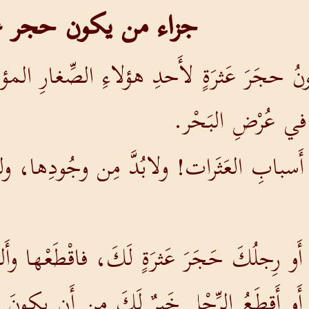
جزاء من يكون حجر ع
ُ حجَرَ عَثرَةٍ لأَحدِ هؤلاءِ الصِّغارِ المؤمِ
في عُرْضِ البَحْر.
ِن أَسبابِ العَثَرات! ولابُدَّ مِن وجُودِها، ول
َو رِجلُكَ حَجَرَ عَثرَةٍ لَكَ، فاقْطَعْها وأَ
دِ أَو أَقطَعُ الرِّجْلِ خَيرٌ لَكَ مِن أَن يك