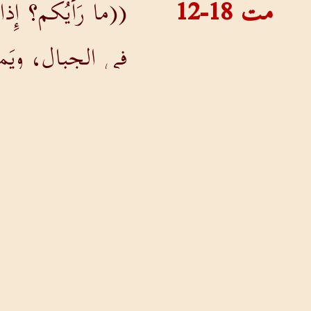
مت 18-12
((ما رَأيُكم؟ إِذا 
في الجِبال، ويَم
مت 18-13
وإِذا تَمَّ له أَن يَ
تَضِلّ.
مت 18-14
وهكذا لا يَشاءُ أَ
مت 18-15
((إذا خَطِئَ أَخوكَ