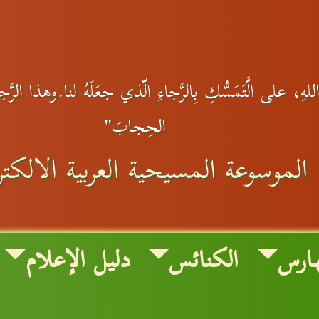
ِ، على الَّتَمَسُّكِ بِالرَّجاءِ الّذي جعَلَهُ لنا.وهذا الرَّجاءُ 
الحِجابَ"
الموسوعة المسيحية العربية الالكترو
ارس
الكنائس
دليل الإعلام