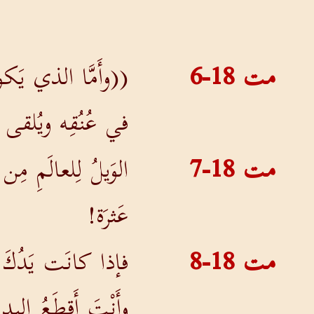
مت 18-6
((وأَمَّا الذي يَكون
في عُنُقِه ويُلقى 
مت 18-7
الوَيلُ لِلعالَمِ م
عَثرَة!
مت 18-8
فإذا كانَت يَدُكَ أ
وأَنْتَ أَقطَعُ الي