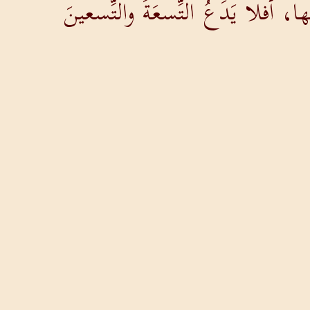
 أَفلا يَدَعُ التِّسعَةَ والتِّسعينَ
َ مِنه بِالتِّسعةِ والتِّسعينَ الَّتي لم
ِدٌ من هَؤلاءِ الصَّغار.
إِذا سَمِعَ لَكَ، فقَد رَبِحتَ أَخاك.