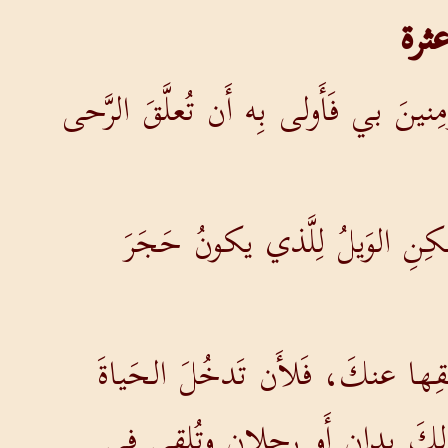
ثرة
نينَ بي فَأَولى بِه أَن تُعلَّقَ الرَّحى
كِنِ الوَيلُ لِلَّذي يكونُ حَجَرَ
لقِها عنكَ، فَلأَن تَدخُلَ الحَياةَ
ونَ لكَ يدانِ أَو رِجلانِ وتُلقى في