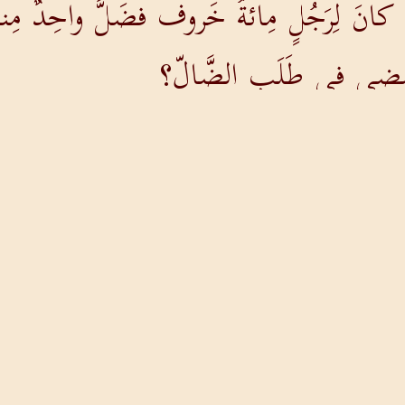
كانَ لِرَجُلٍ مِائةُ خَروف فضَلَّ واحِدٌ مِنها،
ضي في طَلَبِ الضَّالّ؟
جِدَه فالحَقَّ أَقولُ لكم إِنَّه يَفرَحُ بِه أَكثَر
بوكمُ الَّذي في السَّمَواتِ أَن يَهلِكَ واح
النصح الأخوي
، فَاذهَبْ إِليهِ وَانفَرِدْ بِه ووَبِّخْهُ. ف