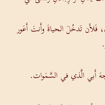
، فَلأَن تَدخُلَ الحياةَ وأَنتَ أَعَور
.
َجهَ أَبي الَّذي في السَّمَوات.