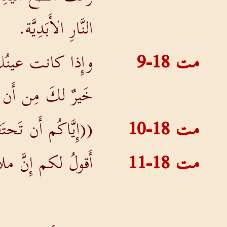
النَّارِ الأَبَدِيَّة.
مت 18-9
وإِذا كانت عينُكَ ح
خَيرٌ لكَ مِن أَن 
مت 18-10
((إِيَّاكُم أَن تَحت
مت 18-11
أَقولُ لكم إِنَّ م