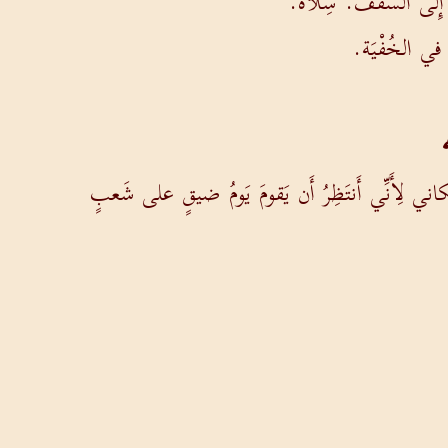
 إِلى السَّقْف. سِلاه.
َ في الخُفْيَة.
لِأَنِّي أَنتَظِرُ أَن يَقومَ يَومُ ضيقٍ على شَعبٍ
طِعُ الغَنَمُ مِنَ الحَظيرة ولا يَكونُ بَقَرٌ في الإسطَبْل.
لأَوتار.