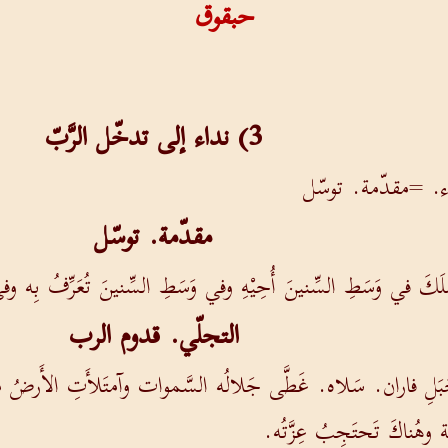
حبقوق
3) نداء إلى تدخّل الرَّبّ
ِّثاء. =مقدّمة. توسّل
مقدّمة. توسّل
كَ في وَسَطِ السِّنينَ أُحِيْهِ وفي وَسَطِ السِّنينَ تُعَرِّفُ بِه و
التجلّي. قدوم الرب
َبَلِ فاران. سَلاه. غَطَّى جَلالُه السَّموات وآمتَلأَتِ الأَرضُ م
َة وهُناكَ تَحتَجِبُ عِزَّتُه.