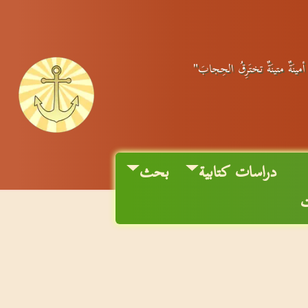
 أمينَةٌ متينَةٌ تختَرِقُ الحِجابَ"
دراسات كتابية
بحث
ت