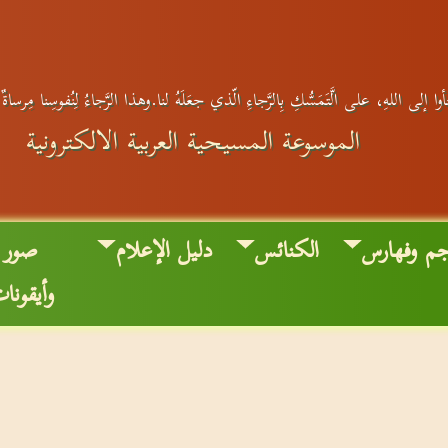
وا إلى اللهِ، على الَّتَمَسُّكِ بِالرَّجاءِ الّذي جعَلَهُ لنا.وهذا الرَّجاءُ لِنُفوسِنا مِرساةٌ
الموسوعة المسيحية العربية الالكترونية
جم وفهارس
الكنائس
دليل الإعلام
صور
وأيقونا