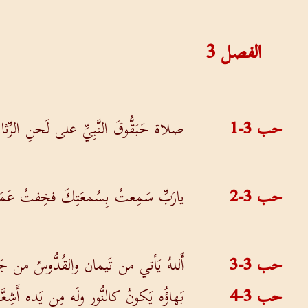
الفصل
3
حب 3-1
صلاة حَبَقُّوقَ النَّبِيِّ على لَحنِ الر
حب 3-2
يارَبِّ سَمِعتُ بِسُمعَتِكَ فخِفتُ عَمَلَ
حب 3-3
أَللهُ يَأتي من تَيمان والقُدُّوسُ من ج
حب 3-4
بَهاؤُه يَكونُ كالنُّور ولَه مِن يَده أَشِعّ