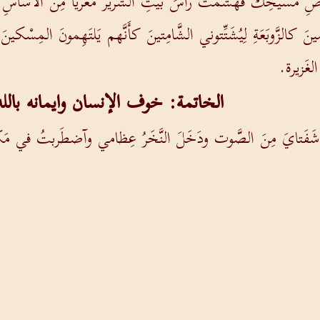
سيحِكَ فهَشَّمتَ رأسَ بَيتِ الشِّرِّير مُعَرِّياً مِنَ الأَساسِ
نَ كالزَّوبَعَةِ لِيُشَتِّتوني الشَّامِتينَ كأَنَّهم يَلتَهِمونَ المِسْكين
الغَزيرة.
الخاتمة: خوف الإنسان وايمانه بالله
َتايَ مِنَ الصَّوت ودَخَلَ النَّخَرُ عِظامي وآضطَربتُ في مَكاني 
لَ فيها وحَصيلةَ الزَّيتونِ تَكذِب والحُقولَ لا تخرِجُ طَعاماً. تنقَ
هِ خَلاصي.
يَّ كالأَيائِل ويُمَشِّينى على مَشارفي. لِإِمامَ الغِناء. على ذَواتِ ا