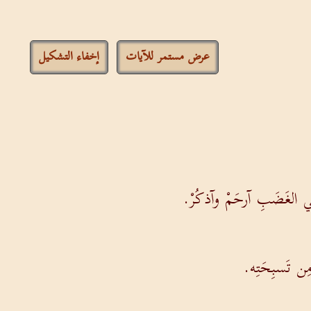
عرض مستمر للآيات
إخفاء التشكيل
في الغَضَبِ آرحَمْ وآذكُرْ.
ِن تَسبِحَتِه.