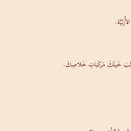
أَزَليَّة.
َركَبَ خَيلَكَ مَركَباتِ خَلاصِكَ.