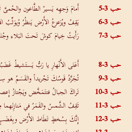
حب 3-5
أَمامَ وَجهِه يَسيرُ الطَّاعون والحُمىَّ ت
حب 3-6
يَقِفُ ويُزَعزعُ الأَرْض يَنظُرُ وُيوَثِّبُ الأُ
حب 3-7
رَأَيتُ خِيامَ كوشَ تَحتَ البَلاء وجُلو
حب 3-8
أَعَلى الأَنْهارِ يا رَبُّ يَستَشيطُ غَض
حب 3-9
تُجَرَّدُ قَوسُكَ تَجْريداً والقَسَمُ هو سِ
حب 3-10
تَراكَ الجبالُ فتتَمَخَّض ويَجْتازُ إِعصار
حب 3-11
تَقِفُ الشَّمسُ والقَمَرُ في مَنازِلهما 
حب 3-12
إِنَّكَ بِسُخطٍ تَطَاط الأَرْض وبِغَضَبٍ