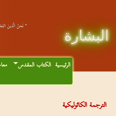
" نَحنُ الّذينَ التَجَأ
البشارة
الرئيسية
الكتاب المقدس
معا
الترجمة الكاثوليكية