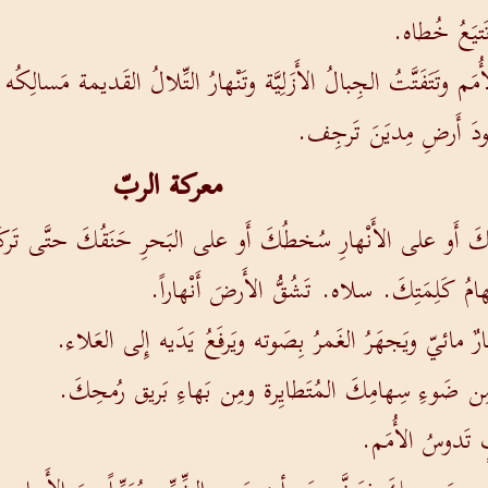
َتيَعُ خُطاه.
مَم وتَتَفَتَّتُ الجِبالُ الأَزَلِيَّة وتَنْهارُ التِّلالُ القَديمة مَسالِكُه ال
دَ أَرضِ مِديَنَ تَرجِف.
معركة الربّ
َبُكَ أَو على الأَنْهارِ سُخطُكَ أَو على البَحرِ حَنَقُكَ حتَّى ت
هامُ كَلِمَتِكَ. سلاه. تَشُقُّ الأَرضَ أَنْهاراً.
ٌ مائيّ ويَجهَرُ الغَمرُ بِصَوته ويَرفَعُ يَدَيه إِلى العَلاء.
مِن ضَوءِ سِهامِكَ المُتَطايِرة ومِن بَهاءِ بَريق رُمحِكَ.
 تَدوسُ الأُمَم.