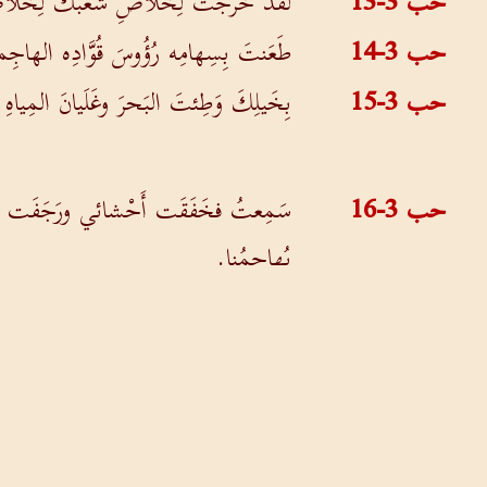
حب 3-13
لقد خَرَجتَ لِخَلاصِ شَعبكَ لِخَلاصِ مَ
حب 3-14
طَعَنتَ بِسِهامِه رُؤُوسَ قُوَّادِه الهاجِمي
حب 3-15
بِخَيلِكَ وَطِئتَ البَحرَ وغَلَيانَ المِياهِ 
حب 3-16
سَمِعتُ فخَفَقَت أَحْشائي ورَجَفَت شَف
يُهاجِمُنا.
حب 3-17
فإنَ التِّينَ لا يُزهِر والكُرومَ لا غِلا
حب 3-18
أَمَّا أَنا فأَتهَلَّلُ بِالرَّبَّ وأَبتَهِجُ بإِل
حب 3-19
الرَّبُّ الإِلهُ قُوَّتي وهو يَجعَلُ قَدَمَ