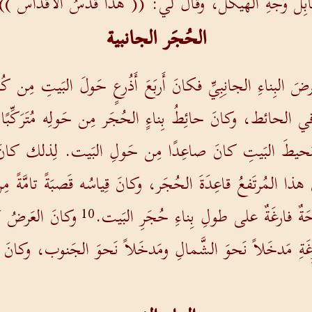
قابِلَ وَجهِ الهَيكَل، وقالَ لي: (( هذا قُدسُ الأَقْداس ))
الحُجَر الجانبية
بِناءِ الجانِبِيِّ فكانَ أَربَعَ أَذُرعٍ حَولَ البَيتِ مِن كُل
 الحائط، وكانَ حائِطُ بِناءٍ الحُجَر مِن حَولِه مُتَرَكِّبًا، و
ُحيطَ البَيتِ كانَ صاعِدًا مِن حَولِ البَيت. لِذلك كانَ ال
هذا المُرتَفعُ قاعِدَةَ الحُجَر، وكانَ قِياسُه قَصبَةً تامَّةً مِن س
ٌ فارغَةٌ على طولِ بِناءِ حُجَرِ البَيت.
وكانَ العَرضُ ب
10
رِغَةِ مَدخَلاً نَحوَ الشَّمالِ ومَدخَلاً نَحوَ الجَنوب، وكان