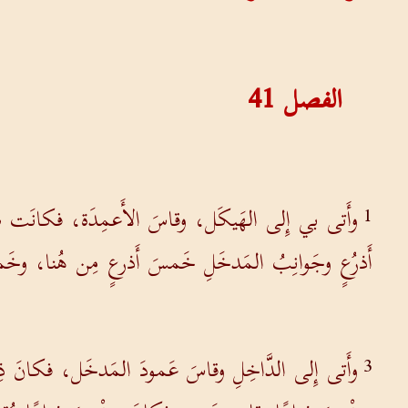
الفصل
41
وأَتى بي إِلى الهَيكَل، وقاسَ الأَعمِدَة، فكانَت سِت
1
أَذرُعٍ وجَوانِبُ المَدخَلِ خَمسَ أَذرعٍ مِن هُنا، وخَمس
وأَتى إِلى الدَّاخِلِ وقاسَ عَمودَ المَدخَل، فكانَ ذ
3