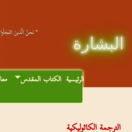
" نَحنُ الّذينَ التَجَأوا 
البشارة
الرئيسية
الكتاب المقدس
معا
الترجمة الكاثوليكية