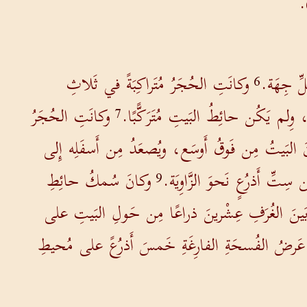
.
ِّ جِهَة.
وكانَتِ الحُجَرُ مُتَراكِبَةً في ثَلاثِ
6
ِلم يَكُن حائِطُ البَيتِ مُتَرَكًّبًا.
وكانَتِ الحُجَرُ
7
بَيتُ مِن فَوقُ أَوسَع، ويُصعَدُ مِن أَسفَلِه إِلى
ِتِّ أَذرُعٍ نَحوَ الزَّاوِيَة.
وكانَ سُمكُ حائِطِ
9
َينَ الغُرَفِ عِشْرينَ ذراعًا مِن حَولِ البَيتِ على
َ عَرضُ الفُسحَةِ الفارِغَةِ خَمسَ أَذرُعً على مُحيطِ