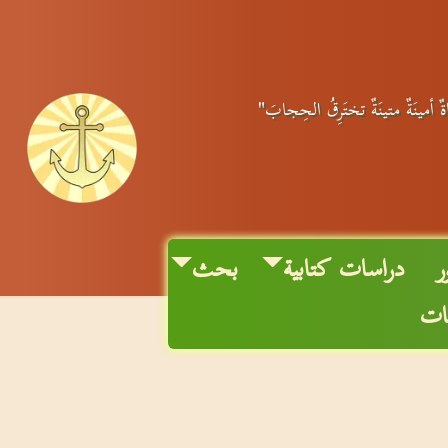
اةٌ أمينَةٌ متينَةٌ تختَرِقُ الحِجابَ"
دراسات كتابية
بحث
نات