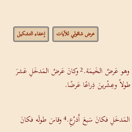
عرض شاقولي للآيات
إخفاء التشكيل
، وهو عَرضُ الخَيمَة.
وكانَ عَرضُ المَدخَلِ عَشرَ
2
طولاً وعِشْرينَ ذِراعًا عَرضًا.
لمَدخَلِ فكانَ سَبعَ أَذرُعِ.
وقاسَ طولَه فكانَ
4