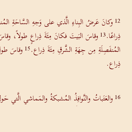
وكانَ عَرضُ البِناءِ الَّذي على وَجهِ السَّاحَةِ المُ
12
ذِراعًا.
وقاسَ البَيتَ فكانَ مِئَةَ ذِراعٍ طولاً، وقاسَ ا
13
المُنفَصِلَةِ مِن جِهَةِ الشَّرقِ مِئَةَ ذِراع.
وقاسَ طولَ 
15
ذِراع.
والعَتَباتُ والنَّوافِذُ المُشبكةُ والمَماشي الَّتي حَولَ 
16
وكانَتِ النَّوافِذُ مُغَطَّاة.
وأَمَّا ما فَوقَ المَدخَلِ إِ
17
وكانَ مَصْنوعًا فيه كَروبونَ ونَخيل، بَينَ كَروبٍ وكَر