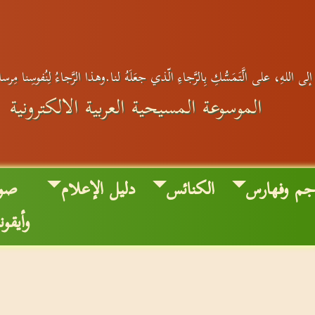
إلى اللهِ، على الَّتَمَسُّكِ بِالرَّجاءِ الّذي جعَلَهُ لنا.وهذا الرَّجاءُ لِنُفوسِنا مِرس
الموسوعة المسيحية العربية الالكترونية
جم وفهارس
الكنائس
دليل الإعلام
صور
وأيقو