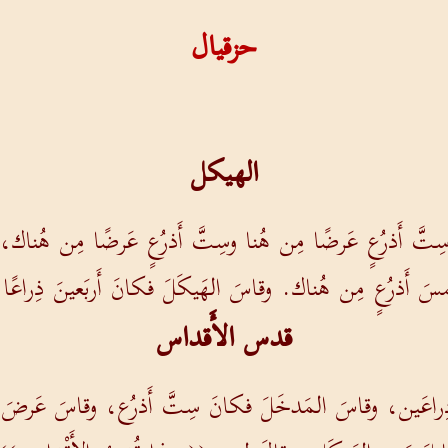
حزقيال
الهيكل
َّ أَذرُعٍ عَرضًا مِن هُنا وسِتَّ أَذرُعٍ عَرضًا مِن هُناك
َ أَذرُعٍ مِن هُناك. وقاسَ الهَيكَلَ فكانَ أَربَعينَ ذِراعًا 
قدس الأَقداس
ِراعَين، وقاسَ المَدخَلَ فكانَ سِتَّ أَذرُع، وقاسَ عَرضَ ا