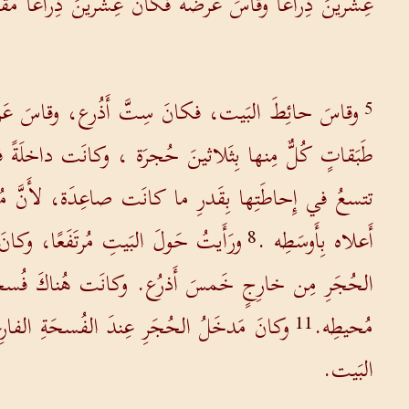
عِشْرينَ ذِراعًا وقاسَ عَرضه فكانَ عِشْرينَ ذِراعًا مُ
وقاسَ حائِطَ البَيت، فكانَ سِتَّ أَذُرع، وقاسَ عَرضَ ال
5
طَبَقاتٍ كُلٌّ مِنها بِثَلاثينَ حُجرَة ، وكانَت داخلَةً في
تتسعُ في إِحاطَتِها بِقَدرِ ما كانَت صاعِدَة، لأَنَّ م
أَعلاه بِأَوسَطِه .
ورَأَيتُ حَولَ البَيتِ مُرتَفَعًا، وكانَ 
8
الحُجَرِ مِن خارِجٍ خَمسَ أَذرُع. وكانَت هُناكَ فُسحَة
مُحيطِه.
وكانَ مَدخَلُ الحُجَرِ عِندَ الفُسحَةِ الفا
11
البَيت.