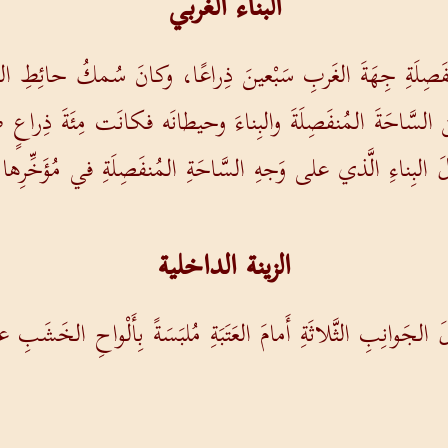
البناء الغربي
نفَصِلَةِ جِهَةَ الغَربِ سَبْعينَ ذِراعًا، وكانَ سُمكُ حائِطِ
لسَّاحَةَ المُنفَصِلَةَ والبِناءَ وحيطانَه فكانَت مِئَةَ ذِراعٍ 
البِناءِ الَّذي على وَجهِ السَّاحَةِ المُنفَصِلَةِ في مُؤَخِّرِ
الزينة الداخلية
الجَوانِبِ الثَّلاثَةِ أَمامَ العَتَبَةِ مُلبَسَةً بِأَلْواحِ الخَش
لى دَاخِلِ البَيتِ وخارِجِه وعلى مُحيطِ الحائِطِ كُلِّه، مِن 
وبٍ نَخلَة. وكانَ لِلكَروبِ وَجْهان،
وَجهُ بَشَرٍ إِلى النّ
19