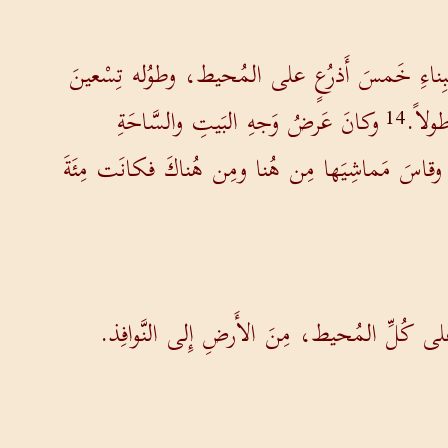
 البِناءِ خَمسَ أَذرُعٍ على المُحيط، وطوُله تِسْعينَ
طولاً.
وكانَ عَرضُ وَجهِ البَيتِ والسَّاحَةِ
14
ها وقاسَ مَماشِيَها مِن هُنا ومِن هُناكَ فكانَت مِئَةَ
َبِ على كُلِّ المُحيط، مِنَ الأَرضِ إِلى النَّوافِذ.
الدَّاخِلِ ومِنَ الخارِج، فقد كانَ لَه أَقيِسَة.
18
َخلَةِ مِن هُنا ووَجهُ شِبل إِلى النَّخلَةِ مِن هُناك.