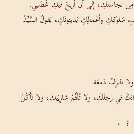
يَومِ مِن نجاستكِ، إِلى أَن أُريحَ فيكِ غَضَبي.
سُلوكِكِ وأَعْمالِكِ يَدينونَكِ، يَقولُ السَّيِّدُ
لا تَذرِفْ دَمعَة.
كَ في رجلَكَ، ولا تُلَثِّمْ شارِبَيكَ، ولا تَأكُلْ
أُمِرتُ.