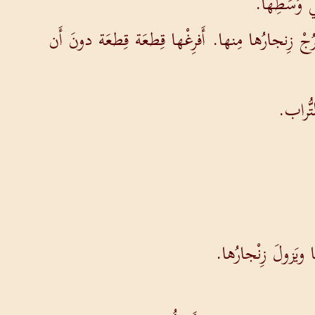
ي وَسَطِها.
رُجْ زِنجارُها مِنها. أَفرِغْها قِطعَة قِطعَة دونَ أَن
ُّراب.
يَزولَ زِنْجارُها.