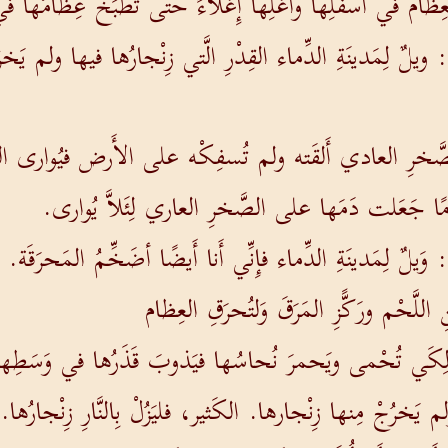
لعِظامَ في أَسفَلِها وأَغلِهَا إِغْلاءً حتَّى تُطبَخ عِظامُها ف
ويلٌ لِمَدينَةِ الدِّماء القِدْرِ الَّتي زِنْجارُها فيها ولم يَخ
صَّخرِ العادي أَلقَته ولم تُسفِكْه على الأَرض فيُوارى الت
قامًا جَعَلت دَمَها على الصَّخرِ العاري لِئَلاَّ يُوارى.
َيلٌ لِمَدينَةِ الدِّماء فإِنِّي أَنا أَيضًا أضَخِّمُ المَحرَقَة.
اللَّحْم ورَكًّزِ المَرَقَ وَلتُحرَقِ العِظام
ِكَي تُحْمى ويَحمرَ نُحاسُها فيَذوبَ قَذَرُها في وَسَطِها و
 يَخرُجْ مِنها زِنْجارها. الكَثير، فليَزُلْ بِالنَّارِ زِنْجارُها.