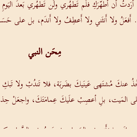
ِي أَرَدتُ أَن أُطَهّرَكِ فلَم تَطهُري ولَن تَطهُري بَعدَ ال
لك. أَفعَلُ ولا أَنثَني ولا أَعطِفُ ولا أَندَم، بل على حَسَبِ 
مِحَن النبي
ُذُ عنكَ مُشتَهى عَينَيكَ بضَربَة، فلا تَندُبْ ولا تَبكِ و
ةً على المَيت، بلِ أعصِبْ علَيكَ عِمامَتَكَ، واجعَلْ حِذاءَ
 وماتَتِ امرَأَتي في المَساء، فصنَعتُ في الصَّباحِ كما 