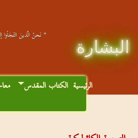
" نَحنُ الّذينَ التَجَأوا إلى
البشارة
الرئيسية
الكتاب المقدس
معاج