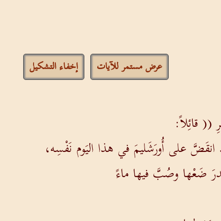
عرض مستمر للآيات
إخفاء التشكيل
ِ (( قائِلاً:
د انقَضَّ على أُورَشَليمَ في هذا اليَوم نَفْسِه،
قِدرَ ضَعْها وصُبَّ فيها ماءً