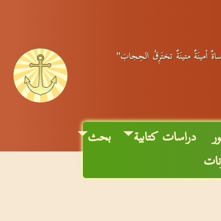
رساةٌ أمينَةٌ متينَةٌ تختَرِقُ الحِجابَ"
ر
دراسات كتابية
بحث
نات