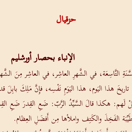
حزقيال
الإنباء بحصار أورشليم
لسَّنَةِ التَّاسِعَة، في الشَّهرِ العاشِر، في العاشِر مِنَ الشَّهر
اريخَ هذا اليَوم، هذا اليَوَمِ نَفْسِه، فإِنَّ مَلِكَ بابِلَ ق
 وقُلْ لَهم: هكذا قالَ السَّيِّدُ الرَّبّ: ضَعِ القِدرَ ضَعِ ال
طَيِّبَة الفَخِذَ والكَتِف واملأها مِن أَفضَلِ العِظام.