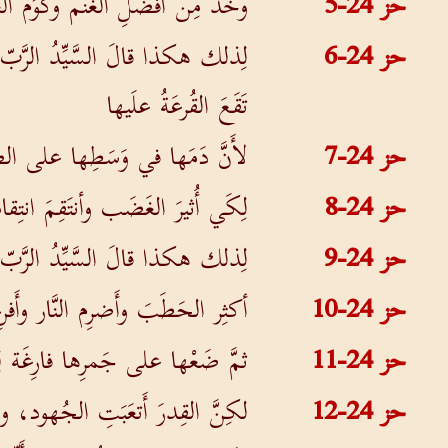
حز 24-5
وخُذْ مِن أَفضَلِ الغَنَم وكَوِّم ا
حز 24-6
لِذلك هكذا قالَ السَّيِّدُ الرَّبّ: 
تَقَعَ القُرعَةُ علَيها
حز 24-7
لأَنَّ دَمَها في وَسَطِها على ال
حز 24-8
لِكَي أُثيرَ الغَضَب وأنتَقِمَ انتِ
حز 24-9
لِذلك هكذا قالَ السَّيِّدُ الرَّبّ: و
حز 24-10
أكثِر الحَطَبَ وأَضرِم النَّار وأَفنِ 
حز 24-11
ثمَّ ضَعْها على جَمرِها فارِغَة ل
حز 24-12
لكِنَّ القِدرَ أَتعَبَتِ الجُهود، ولم