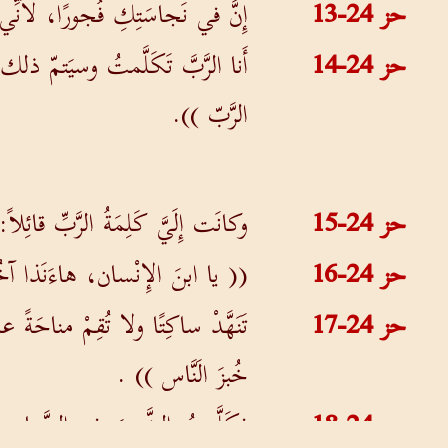
حز 24-13
إِنَّ في نَجاسَتِكِ فُجورًا، لأَنّ
حز 24-14
أَنا الرَّبَّ تَكَلَّمتُ وسيَتمّ ذ
الرَّبّ )).
حز 24-15
وكانَت إِلَيَّ كَلِمَةُ الرَّبِّ قائِلاً:
حز 24-16
(( يا ابنَ الإِنْسان، هاءَنَذا آخ
حز 24-17
تَنَهَّدْ ساكِتًا ولا تُقِمْ مناحَ
خُبزَ الَنَّاس )) .
حز 24-18
فكَلَّمتُ الشَّعبَ في الصَّباح،