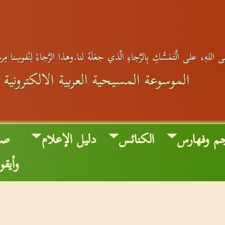
 اللهِ، على الَّتَمَسُّكِ بِالرَّجاءِ الّذي جعَلَهُ لنا.وهذا الرَّجاءُ لِنُفوسِنا مِ
الموسوعة المسيحية العربية الالكترونية
م وفهارس
الكنائس
دليل الإعلام
صو
وأيقو