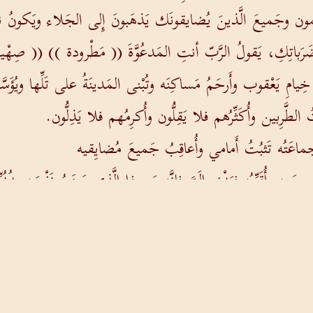
َهَمون وجَميعَ الَّذينَ يُضايقونَك يَذهَبونَ إِلى الجَلاء ويَكونُ ناه
رَباتِكِ، يَقولُ الرَّبّ أنتِ المَدعُوَّةَ (( مَطْرودة )) (( صِهْي
خِيامِ يَعْقوب وأَرحَمُ مَساكِنَه وتُبْنى المَدينَةُ على تَلِّها ويُؤ
َّرِبين وأُكَثِّرُهم فلا يَقِلُّون وأُكرِمُهم فلا يَذِلُّون.
ماعَتُه تَثبُتُ أَمامي وأُعاقِبُ جَميعَ مُضايِقيه
ِه وأُقَرِّبُه فيَدْنو إِلَيَّ فإِنَّه مَن ذا الَّذي يَرهَنُ نَفْسَه بِدُنُوِّه
َت وعاصِفَةً هائِجَة قد ثارَت على رُؤُوسِ الأَشَرَّار. إِنَّه لا يَرج