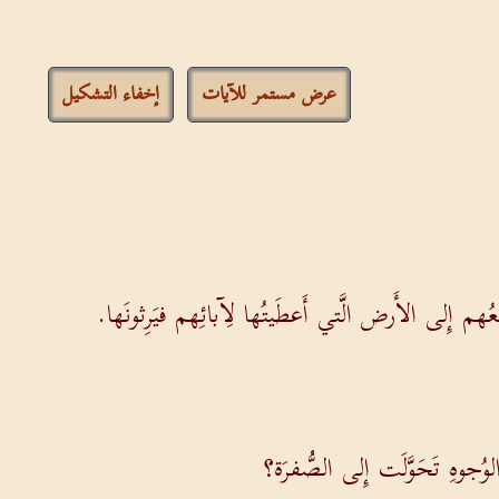
عرض مستمر للآيات
إخفاء التشكيل
عُهم إِلى الأَرض الَّتي أَعطَيتُها لِآبائِهم فيَرِثونَها.
ُجوهِ تَحَوَّلَت إِلى الصُّفرَة؟