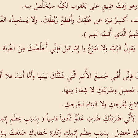
ُه وهو وَقتُ ضِيقٍ على يَعْقوب لكِنَّه سيُخَلَّصُ مِنه.
، أَكسِرُ نيرَه عن عُنُقِكَ وأَقطعُ رُبُطَكَ، ولا يَستَعبِدُه الغُرَ
كَهمُ الَّذي أُقيمُه لَهم ).
 الرَّبّ ولا تَفزَعْ يا إِسْرائيل فإِنِّي أُخَلِّصُكَ مِنَ الغُربَة وذ
فإِنِّى أُفْني جَميعَ الأُمَمِ الَّتي شَتَّتُّكَ بَينَها وأَمَّا أَنتَ فلا أُف
َكِ مُعضِل وضَربَتَكِ لا شِفاءَ مِنها.
لاجَ لِقَرحِكِ ولا التِئامَ لجُرحِكِ.
أَنِّي ضَرَبَتُكَِ ضَربَ عَدُوٍّ تَأديباً قاسِياً ( بِسَبَبِ عِظَمِ إِ
كِ مُعضِل. بِسَبَبِ عِظَمِ إِثمِكِ وكَثرَةِ خَطاياكِ صَنَعتُ ب