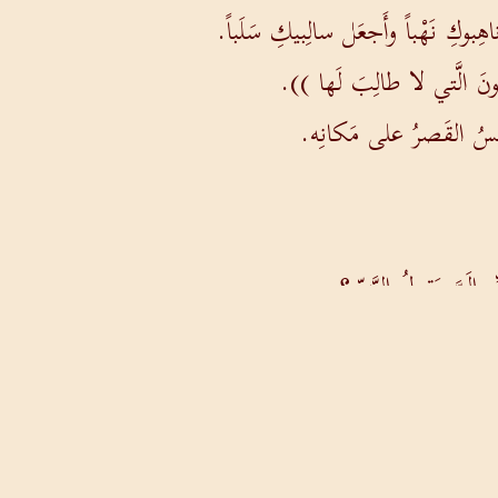
ِبوكِ نَهْباً وأَجعَل سالِبيكِ سَلَباً.
ونَ الَّتي لا طالِبَ لَها )).
َسَّسُ القَصرُ على مَكانِه.
 إِلَيَّ يَقولُ الرَّبّ؟
ِعُ غَضَبُ الرَّبّ حتَّى يَفعَلَ وحتَّى يُتِمَّ مَقاصدَ قَلبِه.