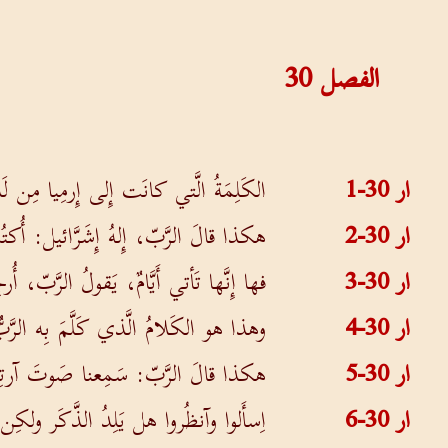
الفصل
30
ار 30-1
الكَلِمَةُ الَّتي كانَت إِلى إِرمِيا مِن لَدُ
ار 30-2
هكذا قالَ الرَّبّ، إِلهُ إِشَرَّائيل: أُ
ار 30-3
فها إِنَّها تَأتي أَيَّامٌ، يَقولُ الرَّبّ،
ار 30-4
وهذا هو الكَلامُ الَّذي كَلَّمَ بِه الرَّب
ار 30-5
هكذا قالَ الرَّبّ: سَمِعنا صَوتَ آرتِع
ار 30-6
اِسأَلوا وآنظُروا هل يَلِدُ الذَّكَر ولكِن