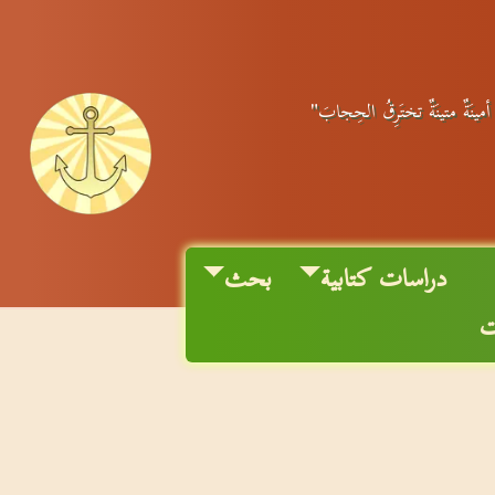
 أمينَةٌ متينَةٌ تختَرِقُ الحِجابَ"
دراسات كتابية
بحث
ت