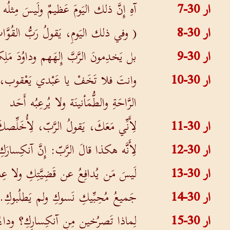
ار 30-7
آهِ إِنَّ ذلك اليَومَ عَظيمٌ ولَيسَ مِثل
ار 30-8
( وفي ذلك اليَومِ، يَقولُ رَبُّ القُوَّات
ار 30-9
بل يَخدِمونَ الرَّبَّ إِلهَهم وداوُدَ مَلِ
ار 30-10
وانتَ فلا تَخَفْ يا عَبْدي يَعْقوب، يَقولُ
الرَّاحَةِ والطُّمَأنينَة ولا يُرعِبُه أَحَد
ار 30-11
لِأَنِّي مَعَكَ، يَقولُ الرَّبّ، لِأُخَلِّصكَ 
ار 30-12
لِأَنَّه هكذا قالَ الرَّبّ: إِنَّ آنكِسار
ار 30-13
لَيسَ مَن يُدافِعُ عن قَضِيَّتِكِ ولا عِ
ار 30-14
جَميعُ مُحِبِّيكِ نَسوكِ ولم يَطلُبوكِ. لِ
ار 30-15
لِماذا تَصرُخين مِنِ آنكِسارِكِ؟ وداءُ