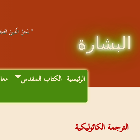
" نَحنُ الّذينَ التَجَأ
البشارة
الرئيسية
الكتاب المقدس
معا
الترجمة الكاثوليكية