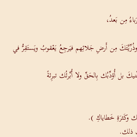
باءُ مِن بَعدُ،
ُرِّيَّتَكَ مِن أَرضِ جَلائِهم فيَرجِعُ يَعْقوبُ ويَستَقِرُّ في
ْنيكَ بل أُؤدِّبُك بِالحَقِّ ولا أُبِّرئُك تبرِئةً
ثمِك وكَثرَةِ خَطاياكِ ).
ِكِ ذلك.