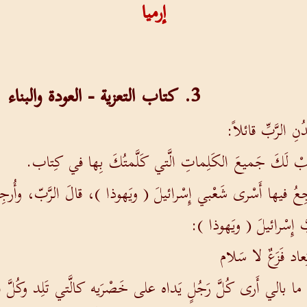
إرميا
3. كتاب التعزية - العودة والبناء
نِ الرَّبِّ قائلاً:
كتُبْ لَكَ جَميعَ الكَلِماتِ الَّتي كَلَّمتُكَ بِها في كِتاب.
 أُرجِعُ فيها أَسْرى شَعْبي إِسْرائيلَ ( ويَهوذا )، قالَ الرَّبّ، وأُرجِ
ُّ إِسْرائيلَ ( ويَهوذا ):
اد فَزَعٌ لا سَلام
 ما بالي أَرى كُلَّ رَجُلٍ يَداه على خَصْرَيه كالَّتي تَلِد وكُلَّ الو