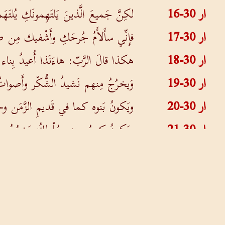
ار 30-16
لكِنَّ جَميعَ الَّذينَ يَلتَهِمونَكِ يُلت
ار 30-17
فإِنِّي سأَلأَمُ جُرحَكِ وأَشْفيك مِن ضَ
ار 30-18
هكذا قالَ الرَّبّ: هاءَنَذا أُعيدُ بِناء 
ار 30-19
وَيخرُجُ مِنهم نَشيدُ الشُّكْر وأَصواتُ الط
ار 30-20
ويَكونُ بَنوه كما في قَديمِ الزَّمَن وج
ار 30-21
ويَكونُ كبيرُه مِنه وسُلْطانُه يَخرُجُ مِن بَين
ار 30-22
وتَكونونَ لي شَعباً وأَكونُ لَكم إِلهاً.
ار 30-23
ها إِنَّ زَوبَعَةَ سُخطِ الرَّبِّ قد خَرَج
في آخِر الأَيَّامِ تَفهَمون.