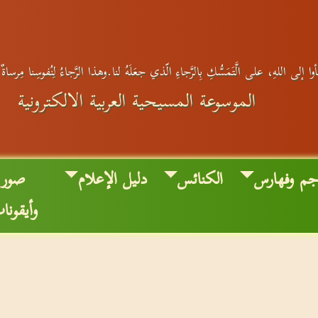
وا إلى اللهِ، على الَّتَمَسُّكِ بِالرَّجاءِ الّذي جعَلَهُ لنا.وهذا الرَّجاءُ لِنُفوسِنا مِرساةٌ
الموسوعة المسيحية العربية الالكترونية
جم وفهارس
الكنائس
دليل الإعلام
صور
وأيقونا