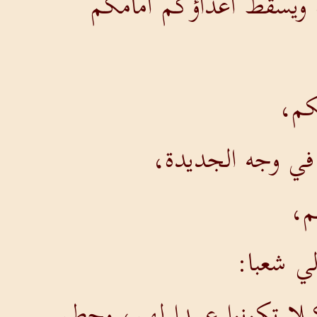
ة ويسقط أعداؤكم أمامكم
كم،
ة في وجه الجديدة،
م،
ي شعبا:
ا تكونوا عبيدا لهم، وحطم