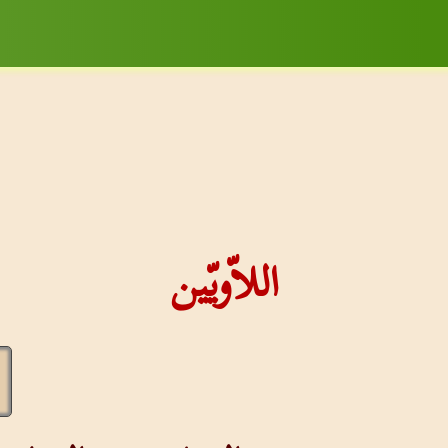
اللاّويّين