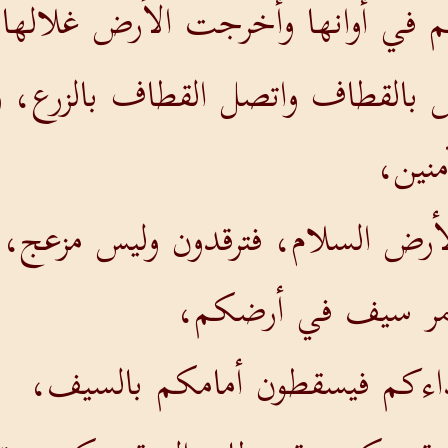
م في أوانها وأخرجت الأرض غلالها
 بالقطاف واتصل القطاف بالزرع، و
نين،
أرض السلام، فترقدون وليس مزعج، 
مر سيف في أرضكم،
داءكم فيسقطون أمامكم بالسيف،