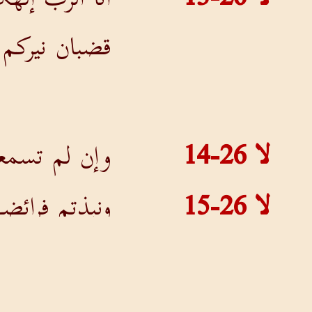
قضبان نيركم
لا 26-14
وإن لم تسمعو
لا 26-15
ونبذتم فرائ
ونقضتم عهد
لا 26-16
فهذا ما أصنع