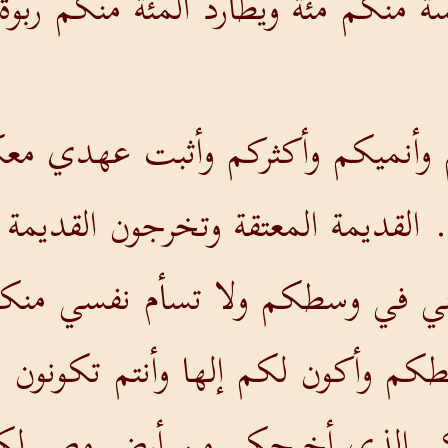
ة منكم مئة ويطارد المئة منكم ربو
م وأنميكم وأكثركم وأثبت عهدي مع
ة. القديمة المعتقة وتخرجون القديم
ي في وسطكم ولا تسأم نفسي منك
كم وأكون لكم إلها وأنتم تكونون ل
هكم الذي أخرجكم من أرض مصر لكيل