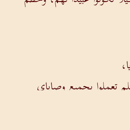
ا،
م تعملوا بجميع وصاياي
وضنى وحمى تفني العينين