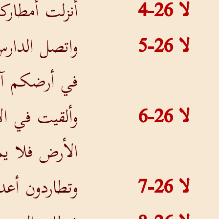
لا 26-4
أنزلت أمطارك
لا 26-5
واتصل الدارس
في أرضكم آم
لا 26-6
وألقيت في ال
الأرض فلا ي
لا 26-7
وتطاردون أع