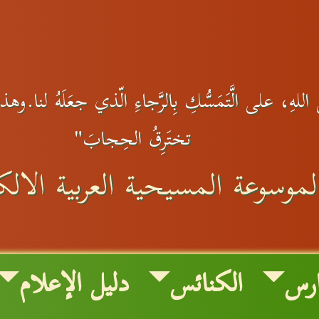
لهِ، على الَّتَمَسُّكِ بِالرَّجاءِ الّذي جعَلَهُ لنا.وهذا الر
تختَرِقُ الحِجابَ"
لموسوعة المسيحية العربية الالكت
ارس
الكنائس
دليل الإعلام