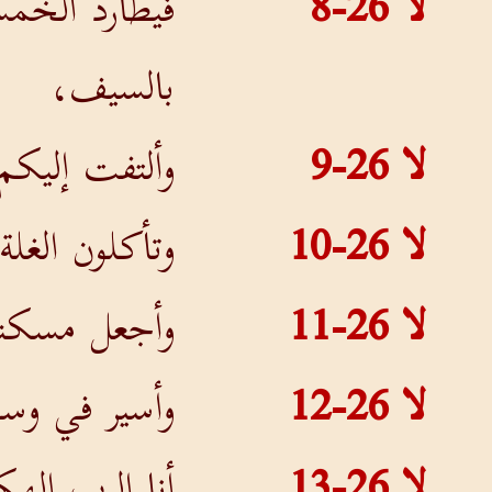
لا 26-8
فيطارد الخمس
بالسيف،
لا 26-9
وألتفت إليك
لا 26-10
وتأكلون الغل
لا 26-11
وأجعل مسكن
لا 26-12
وأسير في وسط
لا 26-13
أنا الرب إل