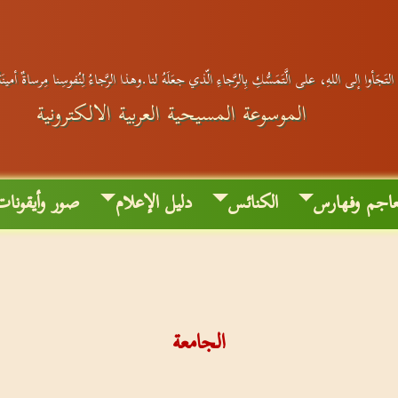
التَجَأوا إلى اللهِ، على الَّتَمَسُّكِ بِالرَّجاءِ الّذي جعَلَهُ لنا.وهذا الرَّجاءُ لِنُفوسِنا مِرساةٌ أمين
الموسوعة المسيحية العربية الالكترونية
اجم وفهارس
الكنائس
دليل الإعلام
صور وأيقونات
الجامعة