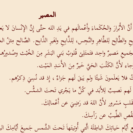
المصير
أَنَّ الأَبْرارَ والحُكَماءَ وأَعْمالَهم في يَدِ الله حتَّى إِنَّ الإِنْسانَ لا 
لِحِ والطَّالِح لِلطَّاهِرِ والنَّجِس، لِلذَّابِحِ ولغَيرِ الذَّابِح. الصَّالح م
جَميعِ مَصيرٌ واحِد فتَمتَلِئ قُلوبُ بَني البَشَرِ مِنَ الخُبْث وصُدورُه
َجاء لأَنَّ الكَلْبَ الحَيَّ خَيرٌ مِنَ الأَسَدِ المَيْت.
واتُ فلا يَعلَمونَ شَيئًا ولم يَبقَ لَهم جَزاءٌ ، إِذ قد نُسِيَ ذِكرُهم.
َهم نَصيبٌ لِلأَبَد في كُلِّ ما يَجْري تَحتَ الشمَّْس.
قَلبٍ مَسْرور لأَنَّ اللهَ قد رَضِيَ عن أَعْمالِكَ.
نقُصِ الطِّيبُ عن رَأسِكَ.
ميع أيَّام حَياتِكَ الباطِلَة الَّتي أُوتيتَهاَ تَحتَ الشَّمس جَميعَ أيَّامِكَ