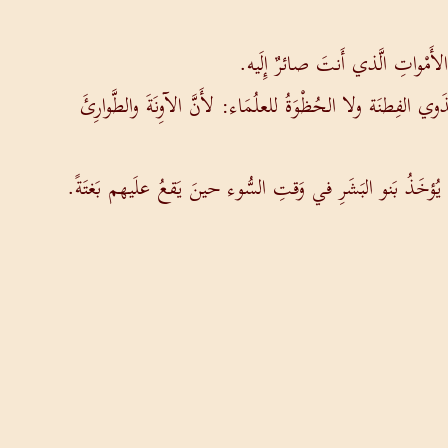
أَمْواتِ الَّذي أَنتَ صائرٌ إِلَيه.
الفِطنَة ولا الحُظْوَةُ للعلُمَاء: لأَنَّ الآوِنَةَ والطَّوارِئَ
 يُؤخَذُ بَنو البَشَرِ في وَقتِ السُّوء حينَ يَقعُ علَيهم بَغتَةً.