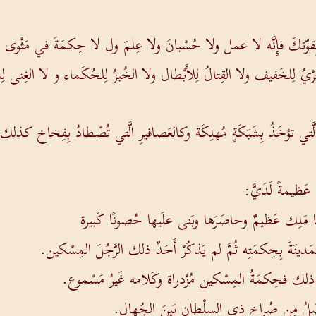
ه بِقوّتكَ فإِنَّه لا عمل ولا حُسْبانَ ولا عِلمَ ول لا حِكمَةَ في مَثْوى ال
ْيُ لِلخَفيف ولا القِتالُ لِلأَبْطال ولا الخُبزُ لِلحُكَماء و لا الغِنى لِذَوي 
اكِ الَّتي تؤخَذُ بِشَبَكَةٍ مُهلِكَة وكالعَصافيرِ الَّتي تُصْطادُ بِفِخاخ كذلك
َظيمةً لَدَيَّ:
يها مَلِك عَظيمٌ وحاصَرَها وبَنى علَيها حُصونًا كَبيرة
دينَةَ بِحِكمَتِه ثُمَّ لم يَذكُرْ أَحَدٌ ذلك الرَّجُلَ المِسْكين.
معَ ذلك فحِكمَةُ المِسْكين مُزْدراة وكَلامه غَيرُ مَسْموع.
فضَلُ مِن صُراخِ ذي السلْطانِ بَينَ الجُهال.