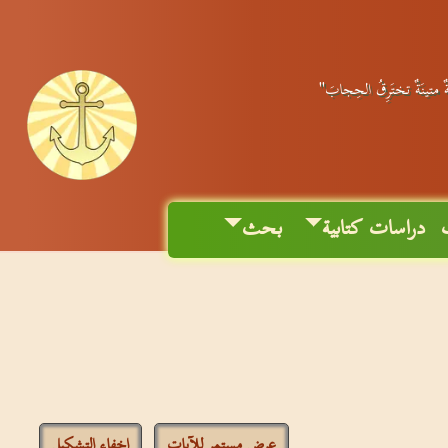
َةٌ متينَةٌ تختَرِقُ الحِجابَ"
دراسات كتابية
بحث
عرض مستمر للآيات
إخفاء التشكيل