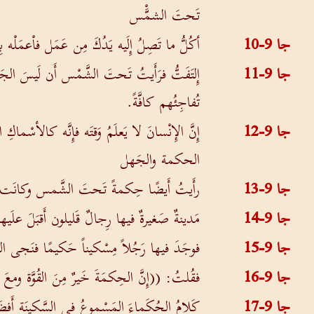
تَحتَ الشمَّْس
جا 9-10
أكُلُّ ما تَصِلُ إِلَيه يَدُكَ مِن عَمَل فاْعمَلْ
جا 9-11
إِلتَفَتُّ فرَأَيتُ تَحتَ الشَّمْس أَن لَيسَ الجَر
تُفاجِئُهم كافَّةً.
جا 9-12
إِنَّ الإِنْسانَ لا يَعلَمُ وَقتَه فإِنَّه كالأسْم
الحكمة والجَهل
جا 9-13
رأَيتُ أَيضًا حِكمةً تَحتَ الشَّمس وكانَت ع
جا 9-14
مَدينةٌ صَغيرةٌ فيها رِجالٌ قَليلون أَقبَلَ علَ
جا 9-15
فوجَدَ فيها رَجُلاً مِسْكيناً حَكيمًا فنَجى المَ
جا 9-16
فقُلتُ: ((إِنَّ الحِكمَةَ خَيرٌ مِنَ القُوَّة و
جا 9-17
كَلامُ الحُكَماءَ المَسْموعُ في السَّكينَة أَ