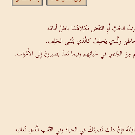
يَعرِفُ الحُبَّ أَوِ البُغْض فكِلاهُمَا باطلٌ أمامَه
ِثلُ الخاطئ والَّذي يَحلِفُ كالَّذي يَتَّقي الحَلِف.
م مِنَ الجُنونِ في حَياتِهم وفيما بَعدُ يَصيرونَ إِلى الأَمْوات.
 الباطِلَة فإِنَّ ذلك نَصيبُكَ في الحياة وفي التَّعَبِ الَّذي تُعانيه