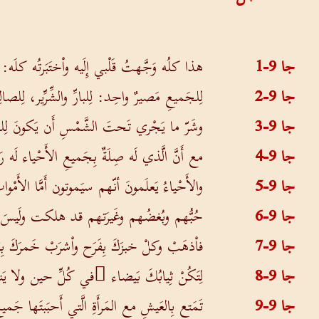
جا 9-1
هذا كلُه وَجَّهتُ قَلْبي إِلَيه واْختَبَرتُه كلَه: 
جا 9-2
لِلجَميعِ مَصيرٌ واحِد: لِلبارِّ والشِّرِّير، لِلصا
جا 9-3
وشَرّ ما يَجْري تَحتَ الشَّمْسِ أَن يَكونَ لِل
جا 9-4
مع أَنَّ الَّذي لَه صِلَةٌ بِجَميعِ الأَحْياء لَه ر
جا 9-5
والأَحْياءُ يَعلَمونَ أنّهم سيَموتون أَمَّا الأَمْ
جا 9-6
حُبُّهم وبُغضُهم وغَيرَتهم قد هلكت ولَيسَ ل
جا 9-7
فاْذهَبْ وكلْ خبزَكَ بِفَرَح واْشرَبْ خَمرَكَ بِ
جا 9-8
لِتَكُنْ ثِيابُكَ بَيضاء َفي كُلِّ حين ولا يَ
جا 9-9
تَمَتع بِالعَيشِ مع المَرأَةِ الَّتي أَحبَبتَها جَ