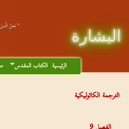
" نَحنُ الّذينَ 
البشارة
الرئيسية
الكتاب المقدس
مع
الترجمة الكاثوليكية
الفصل
9