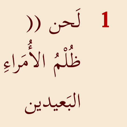
1
لَحن ((
ظُلْمُ الأُمَراءِ
البَعيدين