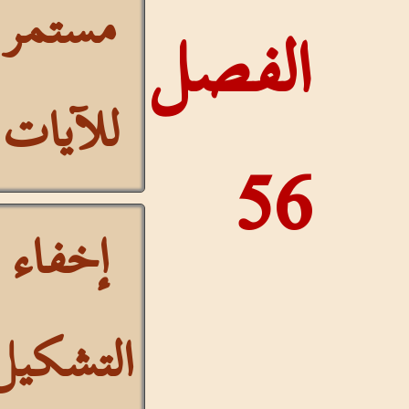
مستمر
الفصل
للآيات
56
إخفاء
التشكيل