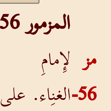
المزمور 56
مز
لإِمامِ
56-
الغنِاء. على