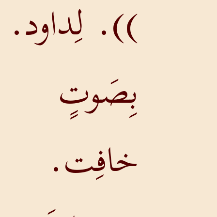
)). لِداود.
بِصَوتٍ
خافِت.