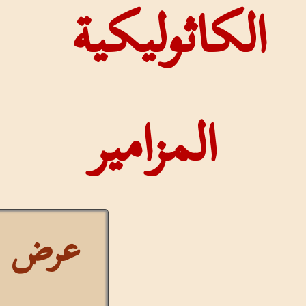
الكاثوليكية
المزامير
عرض