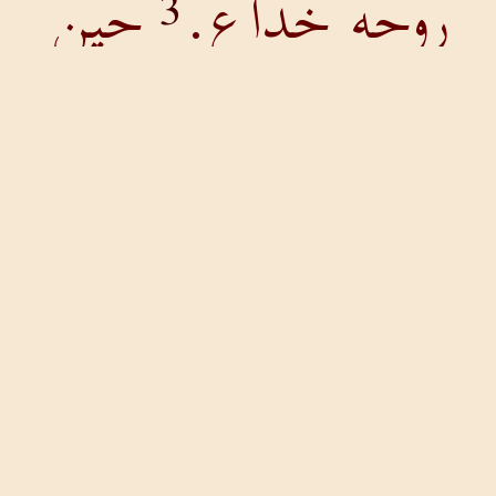
روحه خداع.
حين
3
سكت بليت
عظامي وأنا أزأر
طوال نهاري.
لأن
4
يدك ثقلت علي