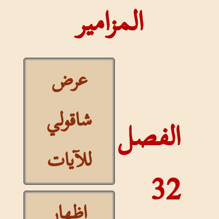
المزامير
عرض
شاقولي
الفصل
للآيات
32
إظهار