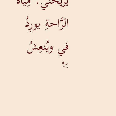
يُريحُني. مِياهَ
الرَّاحةِ يورِدُ
في ويُنعِشُ
نَفْسي
مز 23-3
وإِلى سُبُلِ البِر