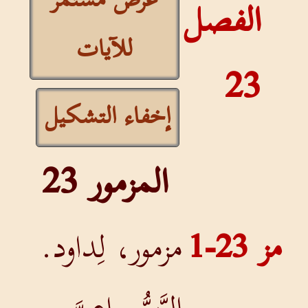
عرض مستمر
الفصل
للآيات
23
إخفاء التشكيل
المزمور 23
مز 23-1
مزمور، لِداود.