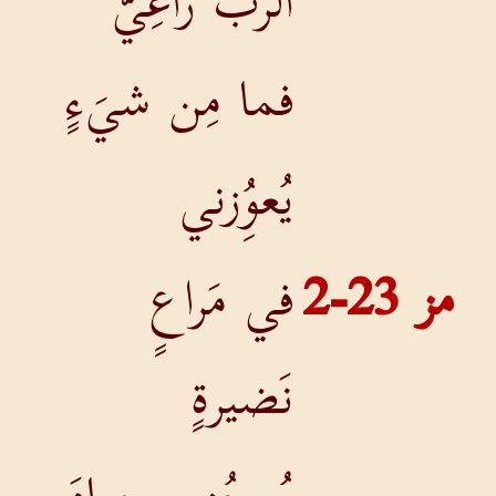
الرَّبُّ راعِيَّ
فما مِن شيَءٍ
يُعوُِزني
مز 23-2
في مَراعٍ
نَضيرةٍ