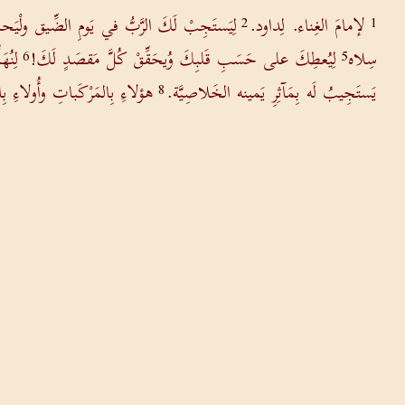
لإمامَ الغِناء. لِداود.
لِيَستَجِبْ لَكَ الرَّبُّ في يَومِ الضِّيق ولْيَ
2
1
سِلاه
لِيُعطِكَ على حَسَبِ قَلبِكَ وُيحَقِّقْ كُلَّ مَقصَدٍ لَكَ!
لِنُه
6
5
يَستَجِيبُ لَه بِمَآثِرِ يَمينه الخَلاصِيَّة.
هؤلاءِ بِالمَرْكَباتِ وأُولاءِ بِا
8