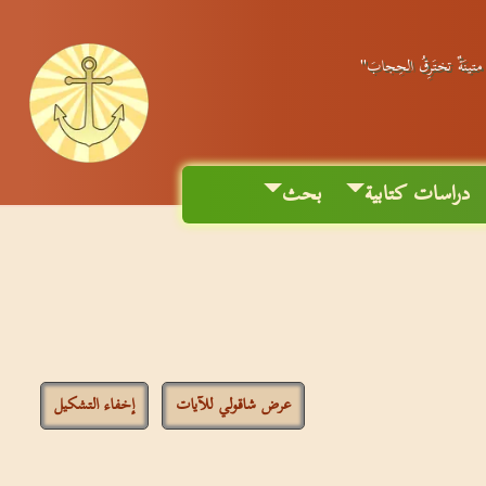
ٌ متينَةٌ تختَرِقُ الحِجابَ"
دراسات كتابية
بحث
عرض شاقولي للآيات
إخفاء التشكيل