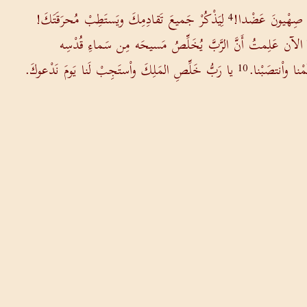
ِن صِهْيونَ عَضْدا!
لِيَذْكُرْ جَميعَ تَقادِمِكَ ويَستَطِبْ مُحرَقَتَكَ!
4
الآن عَلِمتُ أَنَّ الرَّبَّ يُخَلِّصُ مَسيحَه مِن سَماءِ قُدْسِه
نا واْنتصَبْنا.
يا رَبُّ خَلِّصِ المَلِكَ واْستَجِبْ لَنا يَومَ نَدْعوكَ.
10