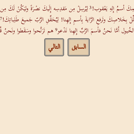
حمِكَ أسمُ إِلهِ يَعْقوب!
لِيُرسِلْ مِن مَقدِسِه إِلَيكَ نصْرَةً وليَكُنْ لَكَ م
3
َلِّلْ بِخَلاصِكَ وتَرفعِ الرَّايةَ بِاْسمِ إِلهِنا! لِيُحَقِّقِ الرَّبّ جَميعَ طَلِباتِكَ!
7
لخُيول أَمَّا نَحنُ فاْسمَ الرَّبِّ إِلهِنا نَدْعو
هم تَرَنَّحوا وسَقَطوا ونَحنُ قُمْ
9
السابق
التالي