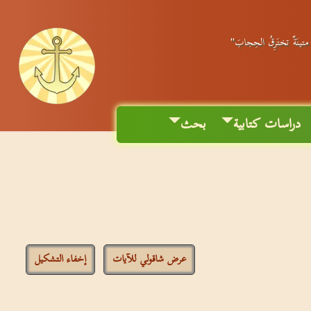
ٌ متينَةٌ تختَرِقُ الحِجابَ"
دراسات كتابية
بحث
عرض شاقولي للآيات
إخفاء التشكيل