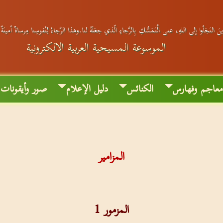
َ التَجَأوا إلى اللهِ، على الَّتَمَسُّكِ بِالرَّجاءِ الّذي جعَلَهُ لنا.وهذا الرَّجاءُ لِنُفوسِنا مِرساةٌ أمينَة
الموسوعة المسيحية العربية الالكترونية
عاجم وفهارس
الكنائس
دليل الإعلام
صور وأيقونات
المزامير
المزمور 1