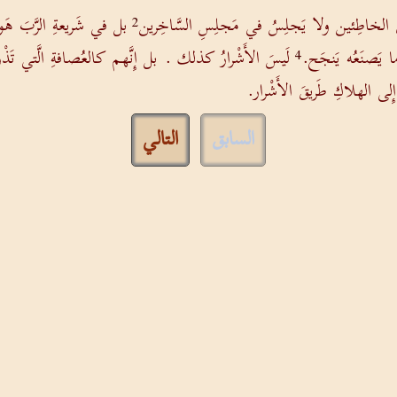
يقِ الخاطِئين ولا يَجلِسُ في مَجلِسِ السَّاخِرين
بل في شَريعةِ الرَّبَ هَواه و
2
ما يَصنَعُه يَنجَح.
لَيسَ الأَشْرارُ كذلك . بل إِنَّهم كالعُصافةِ الَّتي تَذْر
4
َّ إِلى الهلاكِ طَريقَ الأَشْرار.
السابق
التالي