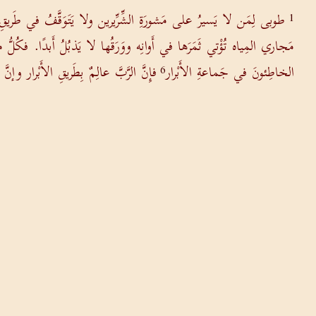
طوبى لِمَن لا يَسيرُ على مَشورَةِ الشِّرِّيرين ولا يَتَوَقَّفُ في طَر
1
مَجاري المِياه تُؤْتي ثَمَرَها في أَوانِه ووَرَقُها لا يَذبُلُ أَبدًا. فكُلُّ 
الخاطِئونَ في جَماعةِ الأَبْرار
فإِنَّ الرَّبَّ عالِمٌ بِطَريقِ الأَبْرار وإن
6