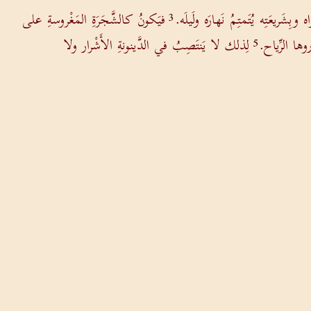
بِشَريعَتِه يُتَمتِمُ نَهارَه ولَيلَه.
فيَكونُ كالشَّجَرَةِ المَغْروسةِ على
3
وها الرِّياح.
لِذلك لا يَنتَصِبُ في الدَّينونةِ الأَشْرار ولا
5