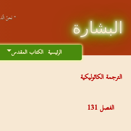
" نَحنُ الّذين
البشارة
الرئيسية
الكتاب المقدس
م
الترجمة الكاثوليكية
الفصل
131