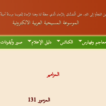
َ التَجَأوا إلى اللهِ، على الَّتَمَسُّكِ بِالرَّجاءِ الّذي جعَلَهُ لنا.وهذا الرَّجاءُ لِنُفوسِنا مِرساةٌ أمينَة
الموسوعة المسيحية العربية الالكترونية
عاجم وفهارس
الكنائس
دليل الإعلام
صور وأيقونات
المزامير
المزمور 131