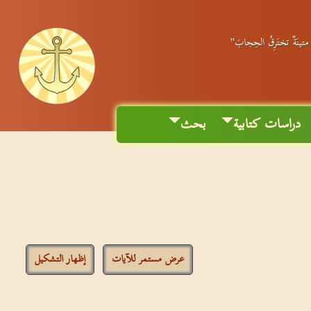
ٌ متينَةٌ تختَرِقُ الحِجابَ"
دراسات كتابية
بحث
عرض مستمر للآيات
إظهار التشكيل