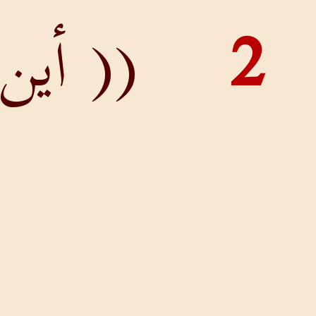
(( أين
إلههم