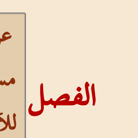
عرض
مستمر
لفصل
للآيات