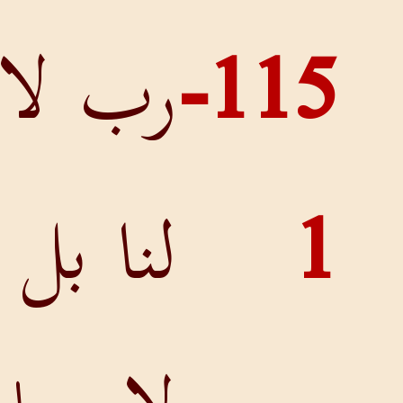
115-
رب لا
لنا بل