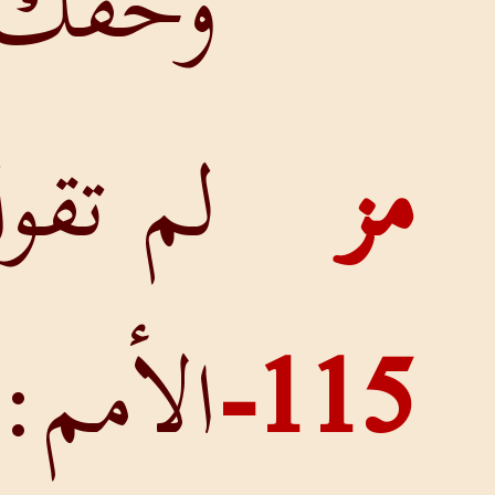
وحقك.
لم تقول
115-
الأمم: