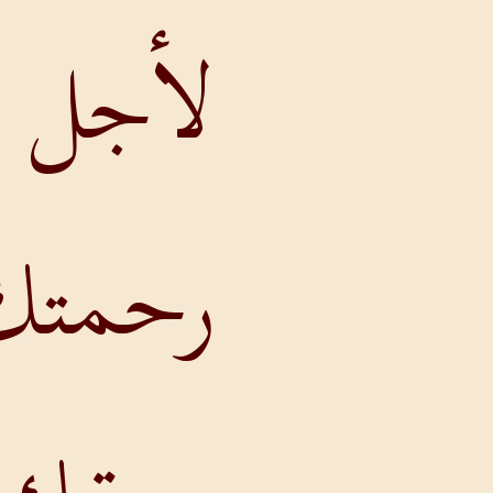
لأجل
رحمتك