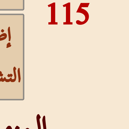
11
إظهار
التشكيل