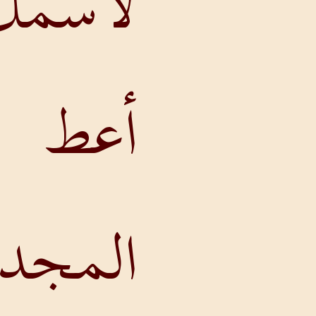
لاسمك
أعط
المجد