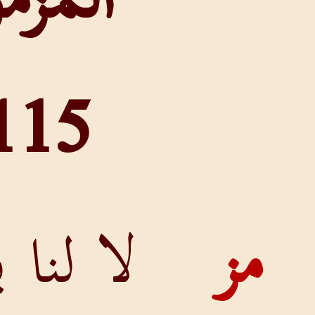
المزمور
115
لا لنا يا