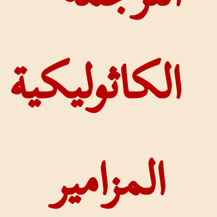
اثوليكية
مزامير