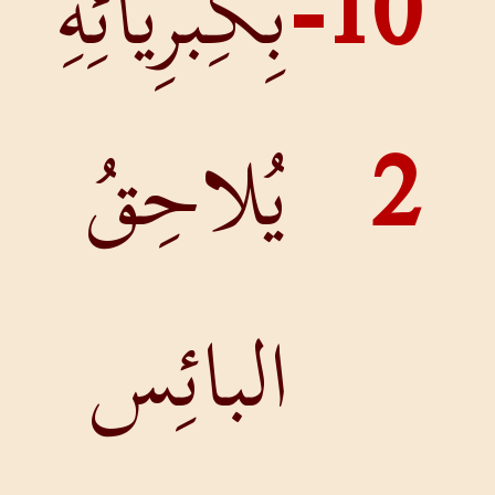
10-
بِكِبرِيائِهِ
يُلاحِقُ
البائِس