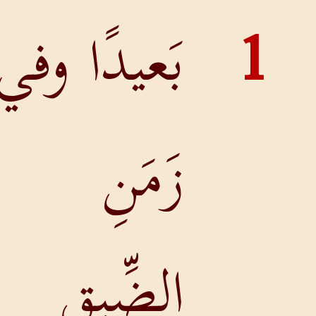
بَعيدًا وفي
زَمَنِ
الضِّيقِ