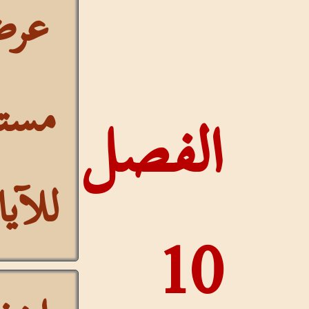
عرض
مستمر
الفصل
للآيات
10