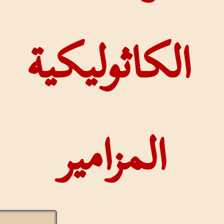
لكاثوليكية
المزامير