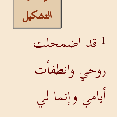
التشكيل
قد اضمحلت
1
روحي وانطفأت
أيامي وإنما لي