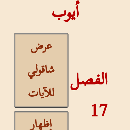
أيوب
عرض
شاقولي
الفصل
للآيات
17
إظهار