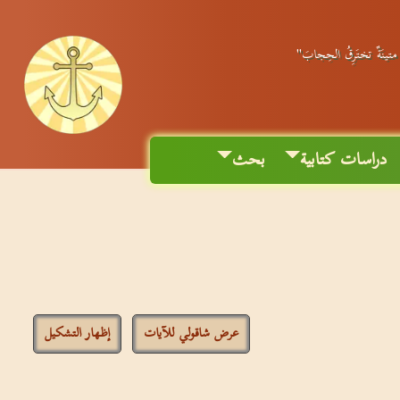
ٌ متينَةٌ تختَرِقُ الحِجابَ"
دراسات كتابية
بحث
عرض شاقولي للآيات
إظهار التشكيل