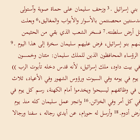
بني إسرائيل .
وزحف سليمان على حماة صوبة وآستولى
3
دسنتين محصنتمن بالأسوار والأبواب والمغاليق،
وبعلت
6
ل أرض سلطنته.
فسخر الشعب الذي بقي من الحثيمن
7
هم بنو إسرائيل، فرض عليهم سليمان سخرة إلى هذا اليوم .
9
الرؤساء المحافظون الذين للملك سليمان: مئتان وخمسون
 في بيت داود، ملك إسرائيل، لأنه قدس دخله تأبوت الرب ))
 في يومه وفي السبوت ورؤوس الشهور وفي الأعياد، ثلاث
ن في وظائفهم ليسبحوا ويخدموا أمام الكهنة، رسم كل يوم في
ي كل أمر وفي الخزائن.
وانجز عمل سليمان كله منذ يوم
16
رض أدوم.
وأرسل له حورام، عن أيدي رجاله ، سفنا ورجالا
18