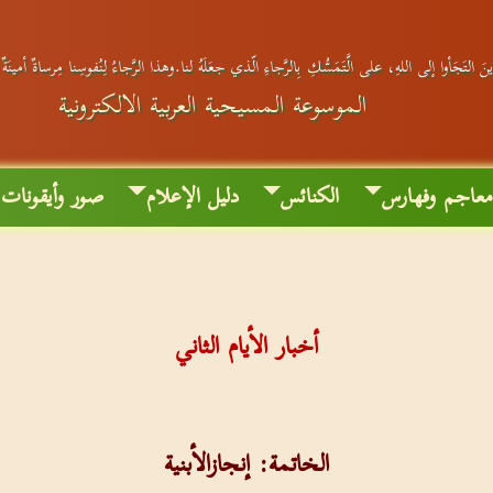
َ التَجَأوا إلى اللهِ، على الَّتَمَسُّكِ بِالرَّجاءِ الّذي جعَلَهُ لنا.وهذا الرَّجاءُ لِنُفوسِنا مِرساةٌ أمينَة
الموسوعة المسيحية العربية الالكترونية
عاجم وفهارس
الكنائس
دليل الإعلام
صور وأيقونات
أخبار الأيام الثاني
الخاتمة: إنجازالأبنية