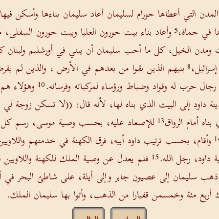
المدن التي أعطاها حورام لسليمان أعاد سليمان بناءها وأسكن فيها 
ها في حماة،
وأعاد بناء بيت حورون العليا وبيت حورون السفلى، م
5
 ومدن الخيل، كل ما أحب سليمان أن يبني في أورشليم ولبنان ك
إسرائيل،
بنيهم الذين بقوا من بعدهم في الأرض ، والذين لم يقرض
8
رجال حرب له وقواد وضباط ورؤساء لمركباته وفرسانه.
وهؤلاء هم 
10
نة داود إلى البيت الذي بناه لها، لأنه قال: ((لا تسكن زوجة لي
اه أمام الرواق
للإصعاد عليه، بحسب وصية موسى، رسم كل يوم
13
وأقام، بحسب ترتيب داود أبيه، فرق الكهنة في خدمنهم واللاويي
1
 داود، رجل الله.
فلم يعدل عن وصية الملك للكهنة واللاويين ف
15
ذهب سليمان إلى عصيون جابر وإلى أيلة، على شاطئ البحر في أ
ك أربع مئة وخمسمن قفيارا من الذهب، وأتوا بها سليمان الملك.