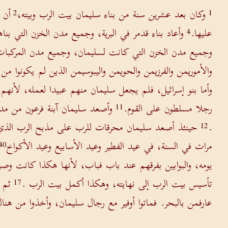
وكان بعد عشرين سنة من بناء سليمان بيت الرب وبيته،
أن 
2
1
عليها.
وأعاد بناء قدمر في البرية، وجميع مدن الخزن التي بنا
4
وجميع مدن الخزن التي كانت لسليمان، وجميع مدن المركبات
والأموريمن والفرزيمن والحويمن واليبوسيمن الذين لم يكونوا من 
وأما بنو إسرائيل، فلم يجعل سليمان منهم عبيدا لعمله، لأنهم 
رجلا مسلطون على القوم.
وأصعد سليمان آبنة فرعون من مدي
11
.
حينئذ أصعد سليمان محرقات للرب على مذبح الرب الذي بن
12
مرات في السنة، في عيد الفطير وعيد الأسابيع وعيد الأكواخ
40
يومه، والبوابين بفرقهم عند باب فباب، لأنها هكذا كانت وصية
تأسيس بيت الرب إلى نهايته، وهكذا أكمل بيت الرب .
ثم 
17
عارفمن بالبحر. فماتوا أوفير مع رجال سليمان، وأخذوا من هنا