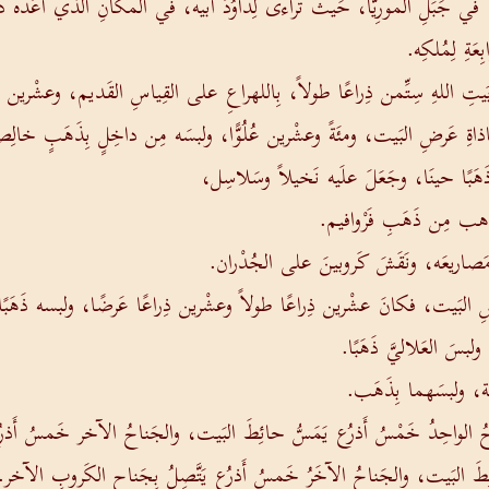
في جَبَلِ المورِيَّا، حَيثُ تَراءى لِداوُدَ أَبيه، في المكَانِ الذَّي أَعَدَّه داو
ِعَةِ لِمُلكِه.
بَيتِ اللهِ سِتِّمن ذِراعًا طولاً، بِاللهراعِ على القِياسِ القَديم، وعشْرين ذ
اةِ عَرضِ البَيت، ومئَةً وعشْرين عُلُوًّا، ولبسَه مِن داخِلٍ بِذَهَبٍ خالِ
ذَهَبًا حينَا، وجَعَلَ علَيه نَخيلاً وسَلاسِل،
الذَهب مِن ذَهَبِ فَرْوافيم.
ه ومَصاريعَه، ونَقَشَ كَروبينَ على الجُدْران.
لبَيت، فكانَ عشْرين ذِراعًا طولاً وعشْرين ذِراعًا عَرضًا، ولبسه ذَهَبًا حي
بسَ العَلاليَّ ذَهَبًا.
َة، ولبسَهما بِذَهَب.
ناحُ الواحِدُ خَمْسُ أَذرُع يَمَسُّ حائِطَ البَيت، والجَناحُ الآخر خَمسُ أَذ
َ البَيت، والجَناحُ الآخَرُ خَمسُ أَذرُع يَتَّصِلُ بِجَناحِ الكَروبِ الآخر.