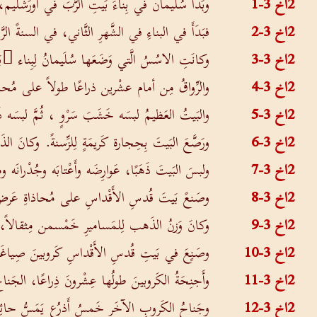
2اخ 3-1
وبَدَأَ سُلَيمان في بِناءَ بَيتِ الرَّبَ في أورَشَليم، 
2اخ 3-2
فبَدَأَ في البناءِ في الشَّهرِ الثَّاني، في السنةً الرَّاب
2اخ 3-3
وكانَتِ الاسُسُ الَّتي وَضَعَها سُلَيمانُ لِبِناء ِ
2اخ 3-4
والرِّواقُ مِن أمام عشْرين ذراعًا طولاً على مُحاذ
2اخ 3-5
والبَيتُ العَظيمُ لبسَه خَشَبَ سَرْوٍ ، ثُمَّ لبسَه 
2اخ 3-6
ورَصَّعَ البَيتَ بِحِجارة كَريمَةٍ لِلزِّسنةً. وكانَ 
2اخ 3-7
ولبسَ البَيتَ ذَهَبًا، عَوارِضَه وأَعْتابَه وجُدْرانَ
2اخ 3-8
وصَنعً بَيتَ قُدسِ الأَقْداسِ على مُحاذاةِ عَرضِ ا
2اخ 3-9
وكانَ وَزنُ الذَهب لِلمَساميرِ خَمْسمن مِثقالاً، ول
2اخ 3-10
وصَنٍعَ في بَيتِ قُدسِ الأَقْداسِ كَروبينَ صِياغ
2اخ 3-11
وأَجنِحَةُ الكَروبينَ طولُها عِشْرونَ ذِراعًا، الجَ
2اخ 3-12
وجَناحُ الكَروبِ الآخَر خَمسُ أَذرُع يَمَسُّ حائِط