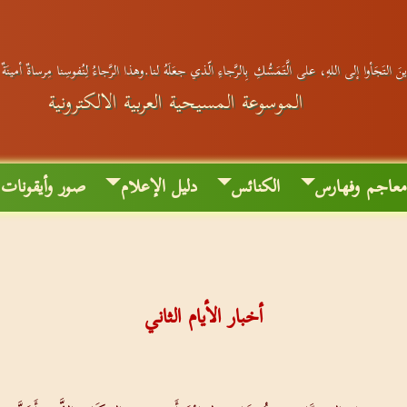
َ التَجَأوا إلى اللهِ، على الَّتَمَسُّكِ بِالرَّجاءِ الّذي جعَلَهُ لنا.وهذا الرَّجاءُ لِنُفوسِنا مِرساةٌ أمينَة
الموسوعة المسيحية العربية الالكترونية
عاجم وفهارس
الكنائس
دليل الإعلام
صور وأيقونات
أخبار الأيام الثاني