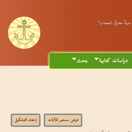
ٌ متينَةٌ تختَرِقُ الحِجابَ"
دراسات كتابية
بحث
عرض مستمر للآيات
إخفاء التشكيل