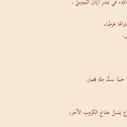
ُد، في بَيدَرِ أرْنانَ اليَبوسِيّ .
ِراعًا عَرضًا،
ص.
نَا سِتَّ مِئَةِ قِفيار.
رُع يَمَسُّ جَناحَ الكَروبِ الآخر،