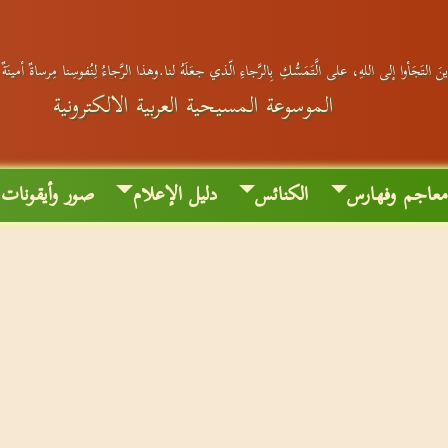
َ التَجَأوا إلى اللهِ، على الَّتَمَسُّكِ بِالرَّجاءِ الّذي جعَلَهُ لنا.وهذا الرَّجاءُ لِنُفوسِنا مِرساةٌ أمينَة
الموسوعة المسيحية العربية الالكترونية
عاجم وفهارس
الكنائس
دليل الإعلام
صور وأيقونات