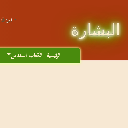
" نَحنُ الّذين
البشارة
الرئيسية
الكتاب المقدس
م