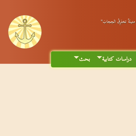
ٌ متينَةٌ تختَرِقُ الحِجابَ"
دراسات كتابية
بحث