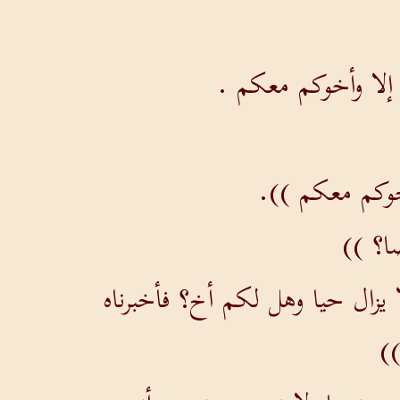
ي إلا وأخوكم معكم .
أخوكم معكم )).
ا؟ ))
 يزال حيا وهل لكم أخ؟ فأخبرناه
)