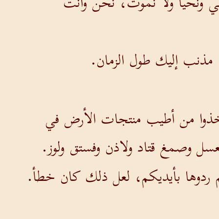
ضي ونحيا ولا نموت، نحن وأنت
ا مذنب إليك طول الزمان.
: خذوا من أطيب منتجات الأرض في
عسل وصمغ قتاد ولاذن وفستق ولوز.
م ردوها بأيديكم، لعل ذلك كان خطأ.