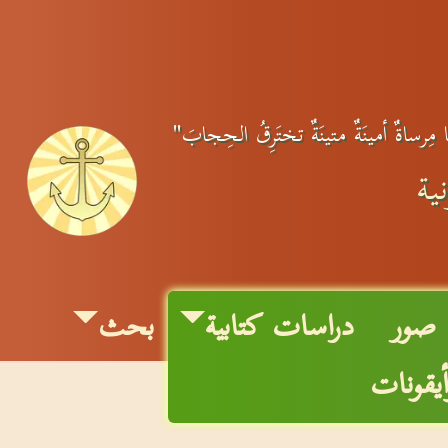
نا مِرساةٌ أمينَةٌ متينَةٌ تختَرِقُ الحِجابَ"
ية
صور
دراسات كتابية
بحث
أيقونات