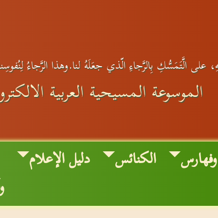
، على الَّتَمَسُّكِ بِالرَّجاءِ الّذي جعَلَهُ لنا.وهذا الرَّجاءُ لِنُفوسِ
الموسوعة المسيحية العربية الالكترون
وفهارس
الكنائس
دليل الإعلام
و