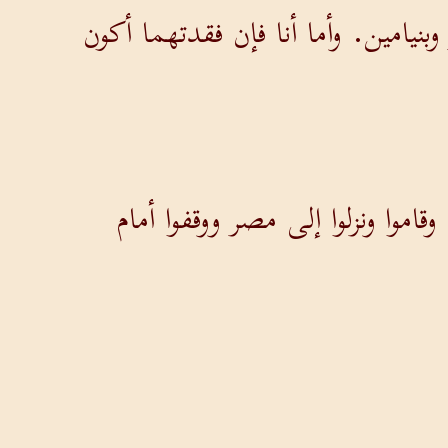
نيامين. وأما أنا فإن فقدتهما أكون
موا ونزلوا إلى مصر ووقفوا أمام
ت واذبح حيوانا وأصلحه، فإن القوم