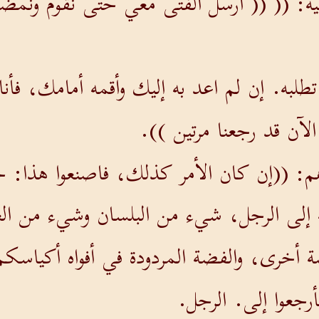
 أبيه: (( (( أرسل الفتى معي حتى نقوم ونم
طلبه. إن لم اعد به إليك وأقمه أمامك، فأن
 الآن قد رجعنا مرتين )).
وهم: ((إن كان الأمر كذلك، فاصنعوا هذا
ية إلى الرجل، شيء من البلسان وشيء من ال
 أخرى، والفضة المردودة في أفواه أكياسك
أرجعوا إلى. الرجل.