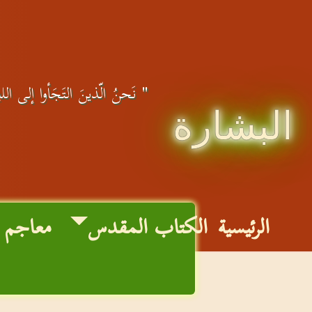
" نَحنُ الّذينَ التَجَأوا إلى اللهِ
البشارة
الرئيسية
الكتاب المقدس
معاجم 