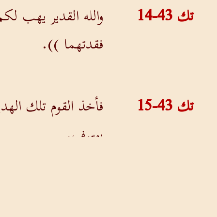
تك 43-14
والله القدير يهب لكم
فقدتهما )).
تك 43-15
فأخذ القوم تلك الهدي
يوسف.
تك 43-16
فلما رأى يوسف بنيامي
يأكلون معي عند الظه