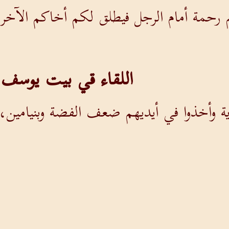
 رحمة أمام الرجل فيطلق لكم أخاكم الآخر وب
اللقاء قي بيت يوسف
ة وأخذوا في أيديهم ضعف الفضة وبنيامين، وقا
ن معهم، قال لقيم بيته: (( أدخل القوم البي
ر )).