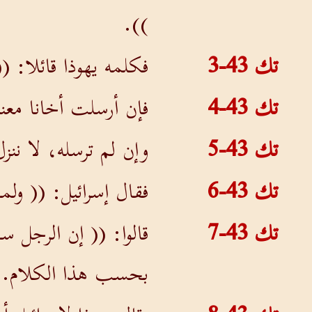
)).
تك 43-3
فكلمه يهوذا قائلا: ((
تك 43-4
فإن أرسلت أخانا معنا،
تك 43-5
وإن لم ترسله، لا ننز
تك 43-6
فقال إسرائيل: (( ولم
تك 43-7
قالوا: (( إن الرجل س
بحسب هذا الكلام. ف