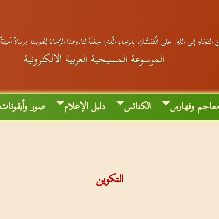
 التَجَأوا إلى اللهِ، على الَّتَمَسُّكِ بِالرَّجاءِ الّذي جعَلَهُ لنا.وهذا الرَّجاءُ لِنُفوسِنا مِرساةٌ أمينَ
الموسوعة المسيحية العربية الالكترونية
عاجم وفهارس
الكنائس
دليل الإعلام
صور وأيقونات
التكوين