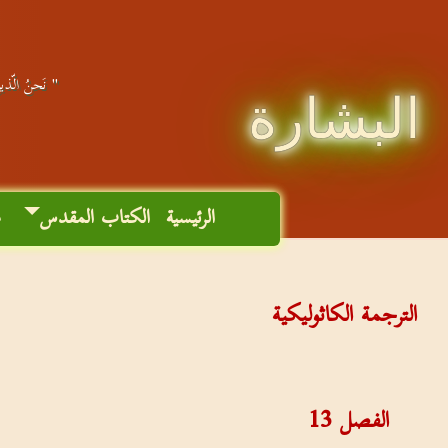
" نَحنُ الّذينَ
البشارة
الرئيسية
الكتاب المقدس
م
الترجمة الكاثوليكية
الفصل
13