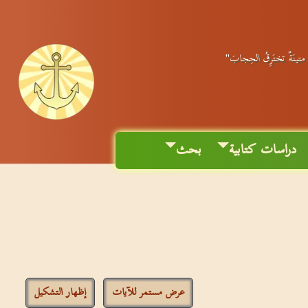
ةٌ متينَةٌ تختَرِقُ الحِجابَ"
دراسات كتابية
بحث
عرض مستمر للآيات
إظهار التشكيل