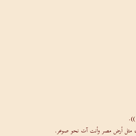
)).
رب، مثل أرض مصر وأنت آت نحو صوعر.