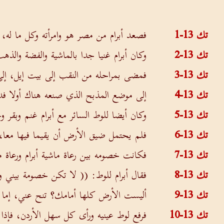
تك 13-1
فصعد أبرام من مصر هو وامرأته وكل ما له، 
تك 13-2
وكان أبرام غنيا جدا بالماشية والفضة والذه
تك 13-3
فمضى بمراحله من النقب إلى بيت إيل، إلى
تك 13-4
إلى موضع المذبح الذي صنعه هناك أولا فدع
تك 13-5
وكان أيضا للوط السائر مع أبرام غنم وبقر و
تك 13-6
فلم يحتمل ضيق الأرض أن يقيما فيها معا، 
تك 13-7
فكانت خصومه بين رعاة ماشية أبرام ورعاة م
تك 13-8
فقال أبرام للوط: (( لا تكن خصومة بيني و
تك 13-9
أليست الأرض كلها أمامك؟ تنح عني، إما إل
تك 13-10
فرفع لوط عينيه ورأى كل سهل الأردن، فإ