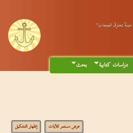
ةٌ متينَةٌ تختَرِقُ الحِجابَ"
دراسات كتابية
بحث
عرض مستمر للآيات
إظهار التشكيل