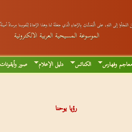
 التَجَأوا إلى اللهِ، على الَّتَمَسُّكِ بِالرَّجاءِ الّذي جعَلَهُ لنا.وهذا الرَّجاءُ لِنُفوسِنا مِرساةٌ أمينَ
الموسوعة المسيحية العربية الالكترونية
عاجم وفهارس
الكنائس
دليل الإعلام
صور وأيقونات
رؤيا يوحنا