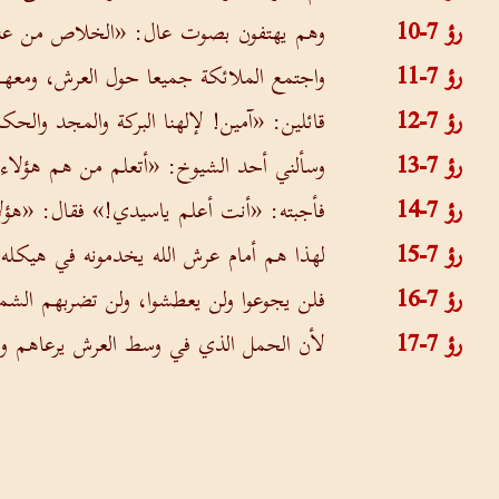
رؤ 7-10
وهم يهتفون بصوت عال: «الخلاص من عند 
رؤ 7-11
واجتمع الملائكة جميعا حول العرش، ومعهم 
رؤ 7-12
قائلين: «آمين! لإلهنا البركة والمجد والحكم
رؤ 7-13
وسألني أحد الشيوخ: «أتعلم من هم هؤلاء ا
رؤ 7-14
فأجبته: «أنت أعلم ياسيدي!» فقال: «هؤلاء
رؤ 7-15
لهذا هم أمام عرش الله يخدمونه في هيكله 
رؤ 7-16
فلن يجوعوا ولن يعطشوا، ولن تضربهم الش
رؤ 7-17
لأن الحمل الذي في وسط العرش يرعاهم ويق