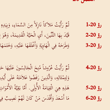
رؤ 20-1
ثُمَّ رَأَيْتُ مَلاَكاً نَازِلاً مِنَ السَّمَاءِ، وَبِيَدِهِ 
رؤ 20-2
قَيَّدَ بِهَا التِّنِّينَ، أَيِ الْحَيَّةَ الْقَدِيمَةَ، وَهُو
رؤ 20-3
وَطَرَحَهُ فِي الْهَاوِيَةِ وَأَغْلَقَهَا عَلَيْهِ، وَخَتَ
رؤ 20-4
ثُمَّ رَأَيْتُ عُرُوشاً مُنِحَ الْجَالِسُونَ عَلَيْهَا حَ
وَلِتِمْثَالِهِ، وَالَّذِينَ رَفَضُوا عَلاَمَتَهُ عَلَى أَي
رؤ 20-5
هَذِهِ هِيَ الْقِيَامَةُ الأُولَى. أَمَّا بَقِيَّةُ الأَمْو
رؤ 20-6
مَا أَسْعَدَ وَأَقْدَسَ مَنْ كَانَ لَهُمْ نَصِيبٌ فِي ال