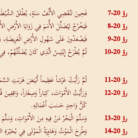
رؤ 20-7
فَحِينَ تَنْقَضِي الأَلْفُ سَنَةٍ، يُطْلَقُ الشَّيْطَ
رؤ 20-8
فَيَخْرُجُ لِيُضَلِّلَ الأُمَمَ فِي زَوَايَا الأَرْضِ الأ
رؤ 20-9
فَيَصْعَدُونَ عَلَى سُهُولِ الأَرْضِ الْعَرِيضَةِ، وَيُحَ
رؤ 20-10
ثُمَّ يُطْرَحُ إِبْلِيسُ الَّذِي كَانَ يُضَلِّلُهُمْ، فِي ب
رؤ 20-11
ثُمَّ رَأَيْتُ عَرْشاً عَظِيماً أَبْيَضَ هَرَبَتِ السَّمَ
رؤ 20-12
وَرَأَيْتُ الأَمْوَاتَ، كِبَاراً وَصِغَاراً، وَاقِفِينَ
كُلُّ وَاحِدٍ حَسَبَ أَعْمَالِهِ.
رؤ 20-13
وَسَلَّمَ الْبَحْرُ مَنْ فِيهِ مِنَ الأَمْوَاتِ، وَسَلَّم
رؤ 20-14
وَطُرِحَ الْمَوْتُ وَهَاوِيَةُ الْمَوْتَى فِي بُحَيْرَةِ ال