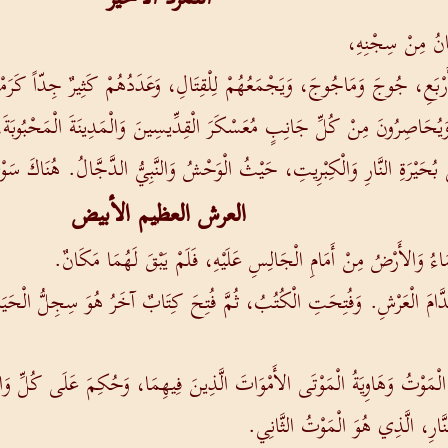
انُ مِنْ سِجْنِهِ،
َرْبَعِ، جُوجَ وَمَاجُوجَ، وَيَجْمَعُهُمْ لِلْقِتَالِ، وَعَدَدُهُمْ كَثِيرٌ جِدّاً كَرَمْل
اصِرُونَ مِنْ كُلِّ جَانِبٍ مُعَسْكَرَ الْقِدِّيسِينَ وَالْمَدِينَةَ الْمَحْبُوبَةَ، وَلَك
ُحَيْرَةِ النَّارِ وَالْكِبْرِيتِ، حَيْثُ الْوَحْشُ وَالنَّبِيُّ الدَّجَّالُ. هُنَاكَ سَوْفَ 
العرش العظيم الأبيض
اءُ وَالأَرْضُ مِنْ أَمَامِ الْجَالِسِ عَلَيْهِ، فَلَمْ يَبْقَ لَهُمَا مَكَانٌ.
 قُدَّامَ الْعَرْشِ. وَفُتِحَتِ الْكُتُبُ، ثُمَّ فُتِحَ كِتَابٌ آخَرُ هُوَ سِجِلُّ الْح
َ الْمَوْتُ وَهَاوِيَةُ الْمَوْتَى الأَمْوَاتَ الَّذِينَ فِيهِمَا، وَحُكِمَ عَلَى كُلِّ 
نَّارِ، الَّذِي هُوَ الْمَوْتُ الثَّانِي.