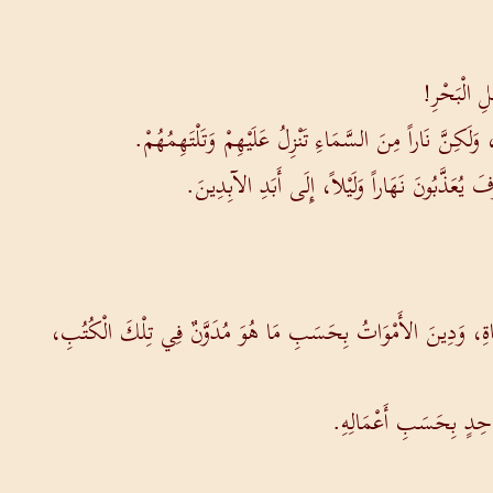
ِ الْبَحْرِ!
ِنَّ نَاراً مِنَ السَّمَاءِ تَنْزِلُ عَلَيْهِمْ وَتَلْتَهِمُهُمْ.
يُعَذَّبُونَ نَهَاراً وَلَيْلاً، إِلَى أَبَدِ الآبِدِينَ.
َيَاةِ، وَدِينَ الأَمْوَاتُ بِحَسَبِ مَا هُوَ مُدَوَّنٌ فِي تِلْكَ الْكُتُبِ،
وَاحِدٍ بِحَسَبِ أَعْمَالِهِ.