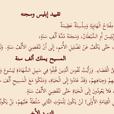
تقييد إبليس وسجنه
مِفْتَاحُ الْهَاوِيَةِ وَسِلْسِلَةٌ عَظِيمَةٌ
َ إِبْلِيسُ أَوِ الشَّيْطَانُ، وَسَجَنَهُ مُدَّةَ أَلْفِ سَنَةٍ،
مَهَا، حَتَّى يَكُفَّ عَنْ تَضْلِيلِ الأُمَمِ، إِلَى أَنْ تَنْقَضِيَ الأَلْفُ سَنَةٍ. وَلَك
المسيح يملك ألف سنة
قَّ الْقَضَاءِ. وَرَأَيْتُ نُفُوسَ الَّذِينَ قُتِلُوا فِي سَبِيلِ الشَّهَادَةِ لِيَسُوعَ 
ْدِيهِمْ وَجِبَاهِهِمْ، وَقَدْ عَادُوا إِلَى الْحَيَاةِ، وَمَلَكُوا مَعَ الْمَسِيحِ أَلْفَ س
َاتِ فَلاَ يَعُودُونَ إِلَى الْحَيَاةِ حَتَّى تَنْقَضِيَ الأَلْفُ سَنَةٍ.
ْقِيَامَةِ الأُولَى! لَنْ يَكُونَ لِلْمَوْتِ الثَّانِي سُلْطَةٌ عَلَيْهِمْ، بَلْ يَكُونُو
التمرد الأخير