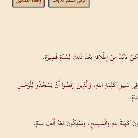
عرض مستمر للآيات
إخفاء التشكيل
ِنْ لاَبُدَّ مِنْ إِطْلاقِهِ بَعْدَ ذَلِكَ لِمُدَّةٍ قَصِيرَةٍ.
وَفِي سَبِيلِ كَلِمَةِ اللهِ، وَالَّذِينَ رَفَضُوا أَنْ يَسْجُدُوا لِلْوَحْشِ
َنَةٍ.
نَ كَهَنَةً لِلهِ وَالْمَسِيحِ، وَيَمْلِكُونَ مَعَهُ أَلْفَ سَنَةٍ.