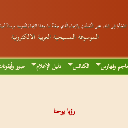
لتَجَأوا إلى اللهِ، على الَّتَمَسُّكِ بِالرَّجاءِ الّذي جعَلَهُ لنا.وهذا الرَّجاءُ لِنُفوسِنا مِرساةٌ أمي
الموسوعة المسيحية العربية الالكترونية
اجم وفهارس
الكنائس
دليل الإعلام
صور وأيقونا
رؤيا يوحنا