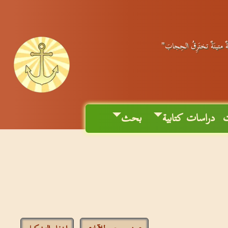
نَةٌ متينَةٌ تختَرِقُ الحِجابَ"
ت
دراسات كتابية
بحث