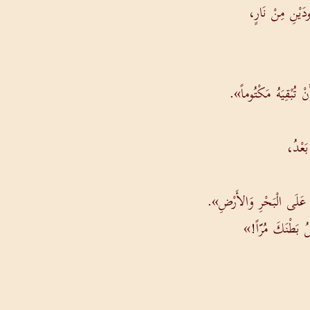
دَيْنِ مِنْ نَارٍ،
ْ تُبْقِيَهُ مَكْتُوماً».
بَعْدُ،
ِ عَلَى الْبَحْرِ وَالأَرْضِ».
لُ بَطْنَكَ مُرّاً!»