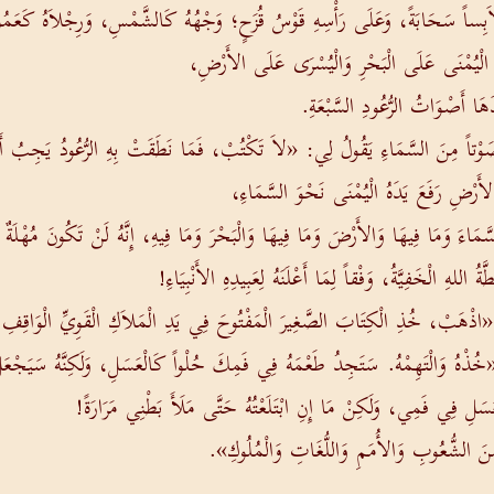
، لاَبِساً سَحَابَةً، وَعَلَى رَأْسِهِ قَوْسُ قُزَحٍ؛ وَجْهُهُ كَالشَّمْسِ، وَرِجْلاَهُ كَعَمُو
 الْيُمْنَى عَلَى الْبَحْرِ وَالْيُسْرَى عَلَى الأَرْضِ،
َا أَصْوَاتُ الرُّعُودِ السَّبْعَةِ.
ْتُ صَوْتاً مِنَ السَّمَاءِ يَقُولُ لِي: «لاَ تَكْتُبْ، فَمَا نَطَقَتْ بِهِ الرُّعُودُ يَجِبُ أَن
َالأَرْضِ رَفَعَ يَدَهُ الْيُمْنَى نَحْوَ السَّمَاءِ،
مَاءَ وَمَا فِيهَا وَالأَرْضَ وَمَا فِيهَا وَالْبَحْرَ وَمَا فِيهِ، إِنَّهُ لَنْ تَكُونَ مُهْلَةٌ 
 اللهِ الْخَفِيَّةُ، وَفْقاً لِمَا أَعْلَنَهُ لِعَبِيدِهِ الأَنْبِيَاءِ!
ي: «اذْهَبْ، خُذِ الْكِتَابَ الصَّغِيرَ الْمَفْتُوحَ فِي يَدِ الْمَلاَكِ الْقَوِيِّ الْوَاقِف
 «خُذْهُ وَالْتَهِمْهُ. سَتَجِدُ طَعْمَهُ فِي فَمِكَ حُلْواً كَالْعَسَلِ، وَلَكِنَّهُ سَيَجْعَ
لْعَسَلِ فِي فَمِي، وَلَكِنْ مَا إِنِ ابْتَلَعْتُهُ حَتَّى مَلَأَ بَطْنِي مَرَارَةً!
 مِنَ الشُّعُوبِ وَالأُمَمِ وَاللُّغَاتِ وَالْمُلُوكِ».