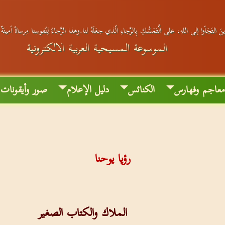
َ التَجَأوا إلى اللهِ، على الَّتَمَسُّكِ بِالرَّجاءِ الّذي جعَلَهُ لنا.وهذا الرَّجاءُ لِنُفوسِنا مِرساةٌ أمينَة
الموسوعة المسيحية العربية الالكترونية
عاجم وفهارس
الكنائس
دليل الإعلام
صور وأيقونات
رؤيا يوحنا
الملاك والكتاب الصغير