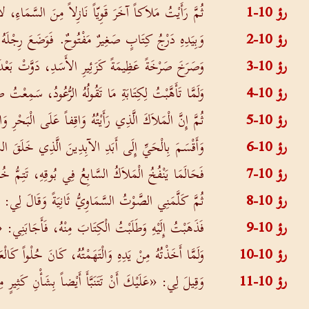
رؤ 10-1
ثُمَّ رَأَيْتُ مَلاَكاً آخَرَ قَوِيّاً نَازِلاً مِنَ السَّمَاءِ
رؤ 10-2
وَبِيَدِهِ دَرْجُ كِتَابٍ صَغِيرٌ مَفْتُوحٌ. فَوَضَعَ رِجْلَهُ
رؤ 10-3
وَصَرَخَ صَرْخَةً عَظِيمَةً كَزَئِيرِ الأَسَدِ، دَوَّتْ بَعْدَه
رؤ 10-4
وَلَمَّا تَأَهَّبْتُ لِكِتَابَةِ مَا تَقُولُهُ الرُّعُودُ، سَمِع
رؤ 10-5
ثُمَّ إِنَّ الْمَلاَكَ الَّذِي رَأَيْتُهُ وَاقِفاً عَلَى الْبَحْرِ و
رؤ 10-6
وَأَقْسَمَ بِالْحَيِّ إِلَى أَبَدِ الآبِدِينَ الَّذِي خَلَقَ السَّ
رؤ 10-7
فَحَالَمَا يَنْفُخُ الْمَلاَكُ السَّابِعُ فِي بُوقِهِ، تَتِمُّ خُطَّةُ
رؤ 10-8
ثُمَّ كَلَّمَنِي الصَّوْتُ السَّمَاوِيُّ ثَانِيَةً وَقَالَ لِ
رؤ 10-9
فَذَهَبْتُ إِلَيْهِ وَطَلَبْتُ الْكِتَابَ مِنْهُ، فَأَجَابَنِي:
رؤ 10-10
وَلَمَّا أَخَذْتُهُ مِنْ يَدِهِ وَالْتَهَمْتُهُ، كَانَ حُلْواً كَا
رؤ 10-11
وَقِيلَ لِي: «عَلَيْكَ أَنْ تَتَنَبَّأَ أَيْضاً بِشَأْنِ كَثِيرٍ