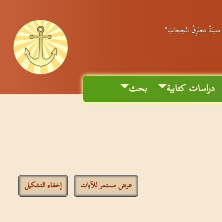
ٌ متينَةٌ تختَرِقُ الحِجابَ"
دراسات كتابية
بحث
عرض مستمر للآيات
إخفاء التشكيل