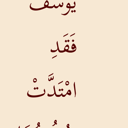
يُوسُفَ
فَقَدِ
امْتَدَّتْ