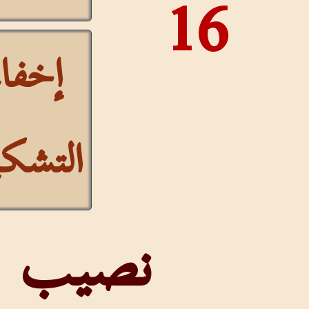
16
إخفاء
التشكيل
نصيب