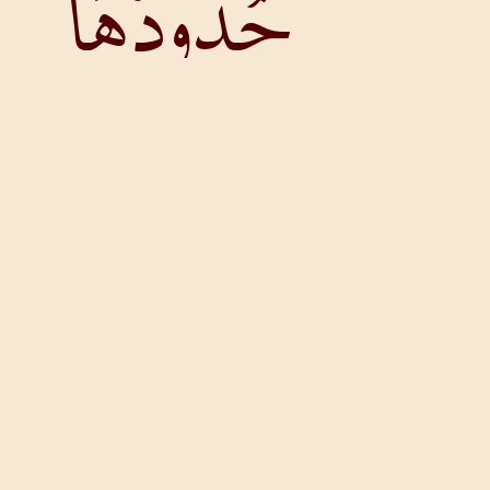
حُدُودُهَا
مِنْ نَهْرِ
الأُرْدُنِّ