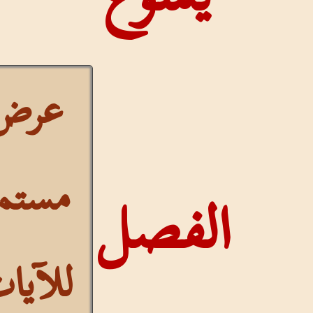
عرض
مستمر
الفصل
للآيات