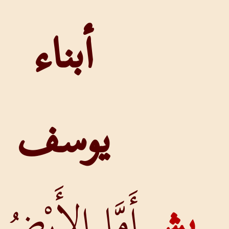
أبناء
يوسف
ش
أَمَّا الأَرْضُ