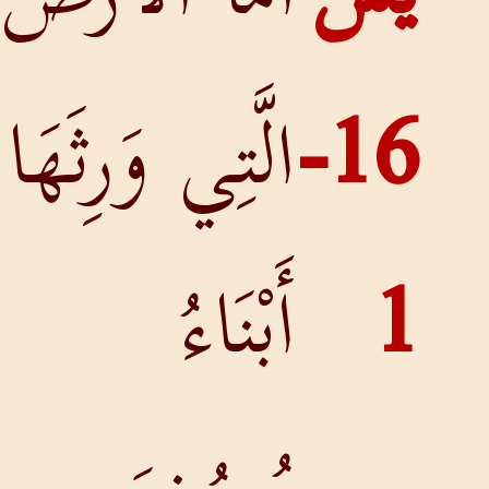
16-
الَّتِي وَرِثَهَا
أَبْنَاءُ