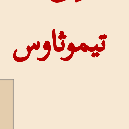
وثاوس
عرض