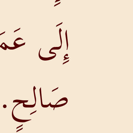
إِلَى عَمَلٍ
صَالِحٍ.