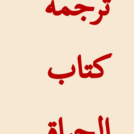
مة
ب
اة