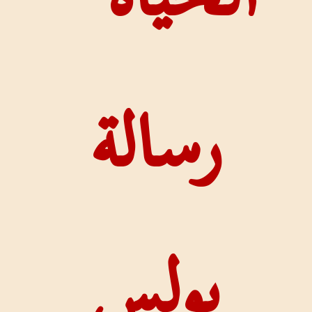
الة
لس