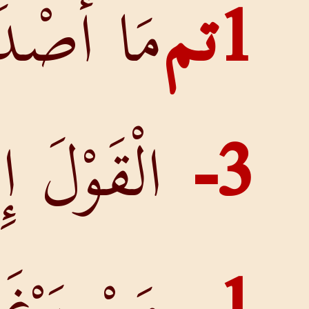
مَا أَصْدَقَ
الْقَوْلَ إِنَّ