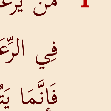
مَنْ يَرْغَبُ
فِي الرِّعَايَةِ
فَإِنَّمَا يَتُوقُ