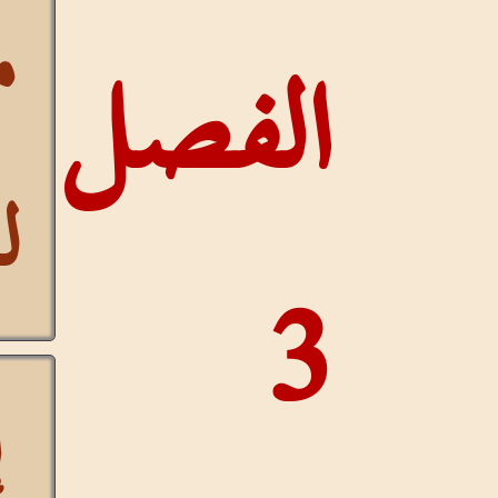
مستمر
لفصل
للآيات
إخفاء