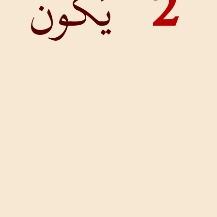
يَكُونَ
الرَّاعِي بِلاَ
عَيْبٍ،