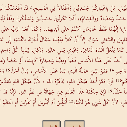
حِيِّينَ، بَلْ بِاعْتِبَارِكُمْ جَسَدِيِّينَ وَأَطْفَالاً فِي الْمَسِيحِ.
قَدْ أَطْعَمْتُكُمْ لَبَ
2
ُمْ حَسَدٌ وَخِصَامٌ (وَانْقِسَامٌ)، أَفَلاَ تَكُونُونَ جَسَدِيِّينَ وَتَسْلُكُونَ وَفْقاً لِلْبَ
سُ؟ إِنَّهُمَا فَقَطْ خَادِمَانِ آمَنْتُمْ عَلَى أَيْدِيهِمَا، وَكَمَا أَنْعَمَ الرَّبُّ عَلَى 
غَارِسُ وَالسَّاقِي سَوَاءٌ. إِلاَّ أَنَّ كُلاًّ مِنْهُمَا سَيَنَالُ أُجْرَتَهُ بِالنِّسْبَةِ إِلَى تَعَب
يَفْعَلُ الْبَنَّاءُ الْمَاهِرُ، وَغَيْرِي يَبْنِي عَلَيْهِ. وَلَكِنْ، لِيَنْتَبِهْ كُلُّ وَاحِدٍ
نَى أَحَدٌ عَلَى هَذَا الأَسَاسِ ذَهَباً وَفِضَّةً وَحِجَارَةً كَرِيمَةً، أَوْ خَشَباً وَعُشْ
 وَاحِدٍ.
فَمَنْ بَقِيَ عَمَلُهُ الَّذِي بَنَاهُ عَلَى الأَسَاسِ، يَنَالُ أَجْراً.
وَم
15
14
كُمْ؟
فَإِنْ دَمَّرَ أَحَدٌ هَيْكَلَ اللهِ، يُدَمِّرُهُ اللهُ ، لأَنَّ هَيْكَلَ اللهِ مُقَدَّسٌ
17
اً حَقّاً.
فَإِنَّ حِكْمَةَ هَذَا الْعَالَمِ هِيَ جَهَالَةٌ فِي نَظَرِ اللهِ. فَإِنَّهُ قَد
19
بَشَرِ، لأَنَّ كُلَّ شَيْءٍ هُوَ لَكُمْ،
أَبُولُسُ أَمْ أَبُلُّوسُ أَمْ بُطْرُسُ أَمِ الْعَالَمُ
22