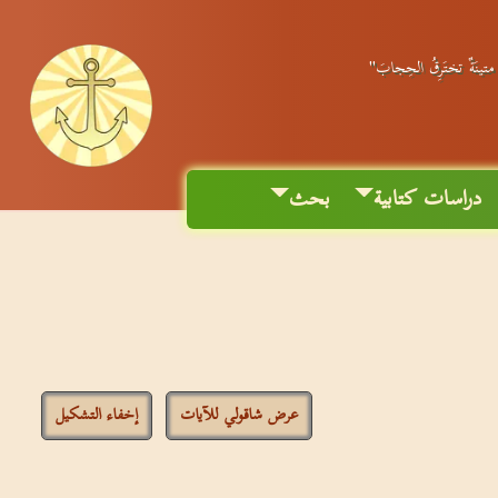
ٌ متينَةٌ تختَرِقُ الحِجابَ"
دراسات كتابية
بحث
عرض شاقولي للآيات
إخفاء التشكيل