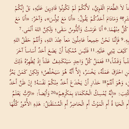
ناً لاَ الطَّعَامَ الْقَوِيَّ، لأَنَّكُمْ لَمْ تَكُونُوا قَادِرِينَ عَلَيْهِ، بَلْ إِنَّكُمْ
شَرِ؟
وَمَادَامَ أَحَدُكُمْ يَقُولُ: «أَنَا مَعَ بُولُسَ»، وَآخَرُ: «أَنَا مَعَ
4
كُلٍّ مِنْهُمَا.
أَنَا غَرَسْتُ وَأَبُلُّوسُ سَقَى؛ وَلَكِنَّ اللهَ أَنْمَى.
7
6
ِهِ.
فَإِنَّنَا نَحْنُ جَمِيعاً عَامِلُونَ مَعاً عِنْدَ اللهِ، وَأَنْتُمْ حَقْلُ اللهِ
9
 كَيْفَ يَبْنِي عَلَيْهِ.
فَلَيْسَ مُمْكِناً أَنْ يَضَعَ أَحَدٌ أَسَاساً آخَرَ
11
باً وَقَشّاً،
فَعَمَلُ كُلِّ وَاحِدٍ سَيَنْكَشِفُ عَلَناً إِذْ يُظْهِرُهُ ذَلِكَ
13
َنِ احْتَرَقَ عَمَلُهُ، يَخْسَرُ، إِلاَّ أَنَّهُ هُوَ سَيَخْلُصُ؛ وَلكِنْ كَمَنْ يَمُرُّ
، وَهُوَ أَنْتُمْ
حَذَارِ أَنْ يَخْدَعَ أَحَدٌ مِنْكُمْ نَفْسَهُ! إِنْ ظَنَّ أَحَدٌ
18
ْ كُتِبَ: «إِنَّهُ يُمْسِكُ الْحُكَمَاءَ بِمَكْرِهِمْ»
وَأَيْضاً: «الرَّبُّ يَعْلَمُ
20
 أَمِ الْحَيَا ةُ أَمِ الْمَوْتُ أَمِ الْحَاضِرُ أَمِ الْمُسْتَقْبَلُ: هَذِهِ الأُمُورُ كُلُّهَا