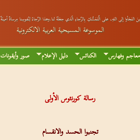
َ التَجَأوا إلى اللهِ، على الَّتَمَسُّكِ بِالرَّجاءِ الّذي جعَلَهُ لنا.وهذا الرَّجاءُ لِنُفوسِنا مِرساةٌ أمينَة
الموسوعة المسيحية العربية الالكترونية
عاجم وفهارس
الكنائس
دليل الإعلام
صور وأيقونات
رسالة كورنثوس الأولى
تجنبوا الحسد والانقسام