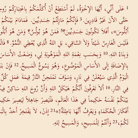
عَلَى أَنِّي، أَيُّهَا الإِخْوَةُ، لَمْ أَسْتَطِعْ أَنْ أُكَلِّمَكُمْ بِاعْتِبَارِكُمْ رُو
1
حَتَّى الآنَ غَيْرُ قَادِرِينَ.
فَإِنَّكُمْ مَازِلْتُمْ جَسَدِيِّينَ. فَمَادَامَ بَيْنَك
3
أَبُلُّوسَ»، أَفَلاَ تَكُونُونَ جَسَدِيِّينَ؟
فَمَنْ هُوَ بُولُسُ؟ وَمَنْ هُوَ أَبُلُّو
5
فَلَيْسَ الْغَارِسُ شَيْئاً وَلاَ السَّاقِي، بَلِ اللهُ الَّذِي يُعْطِي النُّمُوَّ.
فَالْ
8
وَبِنَاءُ اللهِ.
وَبِحَسَبِ نِعْمَةِ اللهِ الْمَوْهُوبَةِ لِي، وَضَعْتُ الأَسَاسَ كَمَا 
10
بِالإِضَافَةِ إِلَى الأَسَاسِ الْمَوْضُوعِ، وَهُوَ يَسُوعُ الْمَسِيحُ.
فَإِنْ بَ
12
الْيَوْمُ الَّذِي سَيُعْلَنُ فِي نَارٍ، وَسَوْفَ تَمْتَحِنُ النَّارُ قِيمَةَ عَمَلِ كُلِّ
فِي النَّارِ.
أَلاَ تَعْرِفُونَ أَنَّكُمْ هَيْكَلُ اللهِ وَأَنَّ رُوحَ اللهِ سَاكِنٌ فِي
16
بَيْنَكُمْ نَفْسَهُ حَكِيماً فِي هَذَا الْعَالَمِ، فَلْيَصِرْ جَاهِلاً لِيَصِيرَ حَكِيم
أَفْكَارَ الْحُكَمَاءِ وَيَعْرِفُ أَنَّهَا بَاطِلَةٌ!»
إِذَنْ، لاَ يَفْتَخِرْ أَحَدٌ بِالْ
21
لَكُمْ،
وَأَنْتُمْ لِلْمَسِيحِ، وَالْمَسِيحُ لِلهِ.
23