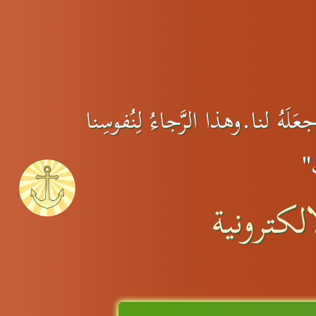
َلَهُ لنا.وهذا الرَّجاءُ لِنُفوسِنا
َ"
لكترونية