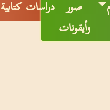
صور
دراسات كتابية
وأيقونات