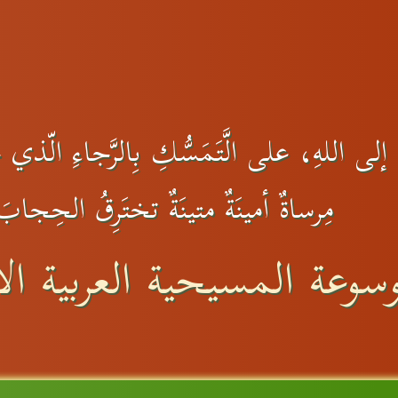
إلى اللهِ، على الَّتَمَسُّكِ بِالرَّجاءِ الّذي جع
مِرساةٌ أمينَةٌ متينَةٌ تختَرِقُ الحِجاب
سوعة المسيحية العربية الا