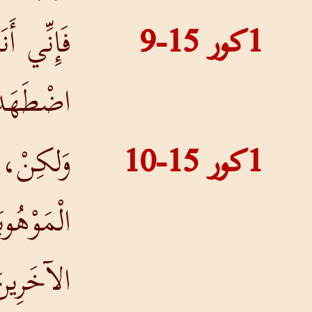
1كور 15-9
فَإِنِّي أ
اضْطَهَدْ
1كور 15-10
وَلكِنْ، ب
الْمَوْهُو
الآخَرِينَ 