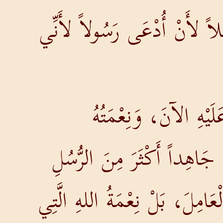
هْلاً لأَنْ أُدْعَى رَسُولاً لأَنِّي
يْهِ الآنَ، وَنِعْمَتُهُ
 جَاهِداً أَكْثَرَ مِنَ الرُّسُلِ
ْعَامِلَ، بَلْ نِعْمَةُ اللهِ الَّتِي