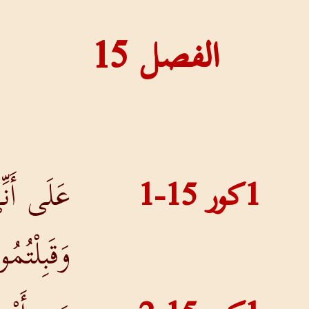
الفصل
15
1كور 15-1
عَلَى أَنِّ
وَقَبِلْتُمُ