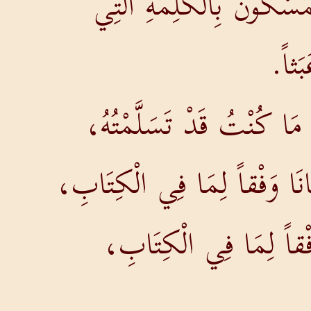
َسَّكُونَ بِالْكَلِمَةِ الَّتِي
بَثاً.
، مَا كُنْتُ قَدْ تَسَلَّمْتُهُ،
نَا وَفْقاً لِمَا فِي الْكِتَابِ،
 وَفْقاً لِمَا فِي الْكِتَابِ،