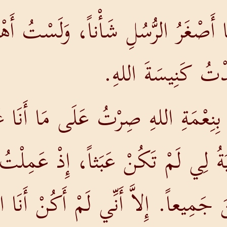
َنَا أَصْغَرُ الرُّسُلِ شَأْناً، وَلَسْتُ أَ
تُ كَنِيسَةَ اللهِ.
ِنِعْمَةِ اللهِ صِرْتُ عَلَى مَا أَنَا عَلَ
بَةُ لِي لَمْ تَكُنْ عَبَثاً، إِذْ عَمِلْتُ
جَمِيعاً. إِلاَّ أَنِّي لَمْ أَكُنْ أَنَا ال