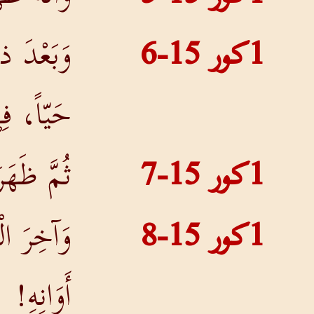
1كور 15-6
وَبَعْدَ ذ
حَيّاً، ف
1كور 15-7
ثُمَّ ظَهَ
1كور 15-8
وَآخِرَ ال
أَوَانِهِ!