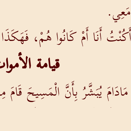
مَعِي.
َكُنْتُ أَنَا أَمْ كَانُوا هُمْ، فَهَكَذَا ن
قيامة الأموا
َادَامَ يُبَشَّرُ بِأَنَّ الْمَسِيحَ قَامَ 
ْضُكُمْ إِنَّهُ لاَ قِيَامَةَ لِلأَمْوَاتِ؟