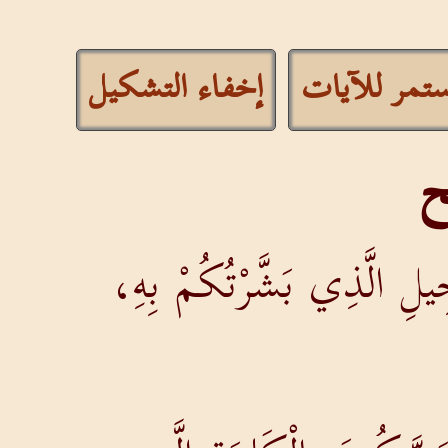
مر للآيات
إخفاء التشكيل
ح
جِيلِ الَّذِي بَشَّرْتُكُمْ بِهِ،