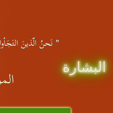
" نَحنُ الّذينَ التَجَأوا 
البشارة
المو