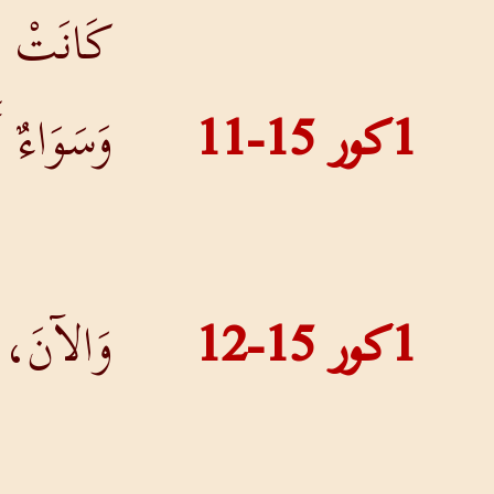
كَانَتْ 
1كور 15-11
وَسَوَاءٌ أ
1كور 15-12
وَالآنَ، م
يَقُولُ بَع