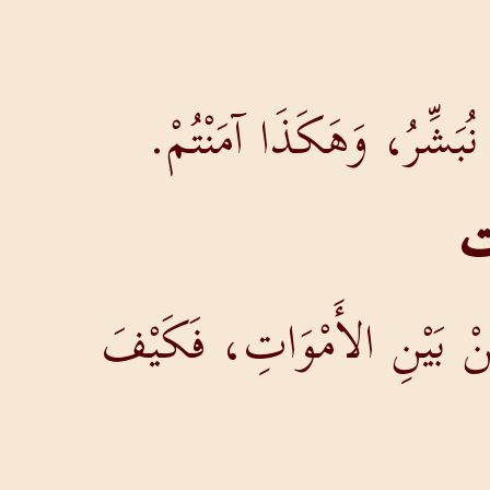
ُبَشِّرُ، وَهَكَذَا آمَنْتُمْ.
ت
مِنْ بَيْنِ الأَمْوَاتِ، فَكَيْفَ