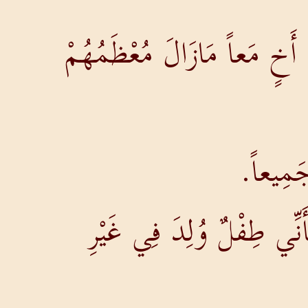
أَخٍ مَعاً مَازَالَ مُعْظَمُهُمْ
جَمِيعاً.
نِّي طِفْلٌ وُلِدَ فِي غَيْرِ