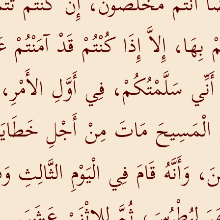
ضاً أَنْتُمْ مُخَلَّصُونَ، إِنْ كُنْتُمْ تَتَم
ْ بِهَا، إِلاَّ إِذَا كُنْتُمْ قَدْ آمَنْتُمْ عَ
ُ أَنِّي سَلَّمْتُكُمْ، فِي أَوَّلِ الأَمْرِ
َّ الْمَسِيحَ مَاتَ مِنْ أَجْلِ خَطَايَا
ُفِنَ، وَأَنَّهُ قَامَ فِي الْيَوْمِ الثَّالِثِ
َهَرَ لِبُطْرُسَ، ثُمَّ لِلاثْنَيْ عَشَرَ.