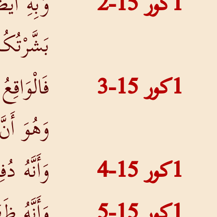
1كور 15-2
وَبِهِ أَيْ
بَشَّرْتُكُم
1كور 15-3
فَالْوَاقِع
وَهُوَ أَن
1كور 15-4
وَأَنَّهُ د
1كور 15-5
وَأَنَّهُ ظ