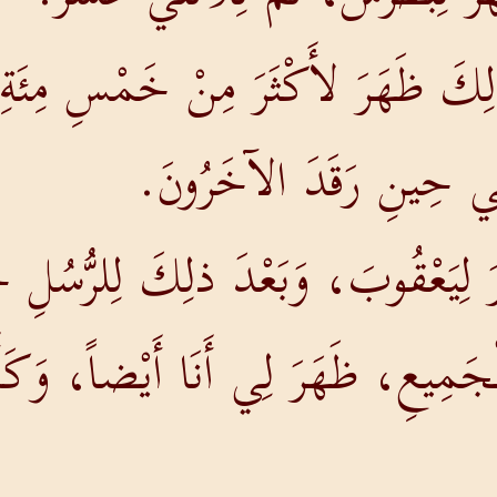
لِكَ ظَهَرَ لأَكْثَرَ مِنْ خَمْسِ مِئَةِ 
ِي حِينِ رَقَدَ الآخَرُونَ.
رَ لِيَعْقُوبَ، وَبَعْدَ ذلِكَ لِلرُّسُلِ 
ْجَمِيعِ، ظَهَرَ لِي أَنَا أَيْضاً، وَكَأَ