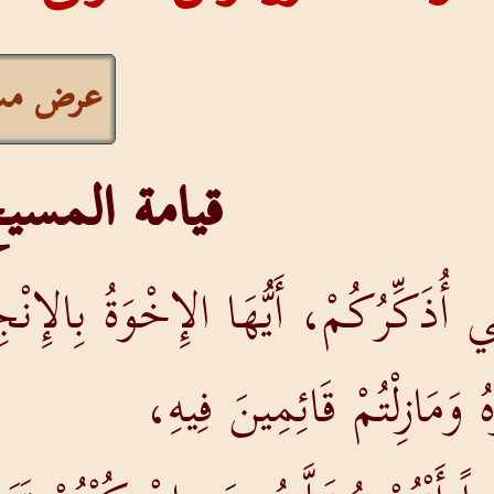
عرض مست
قيامة المسي
ي أُذَكِّرُكُمْ، أَيُّهَا الإِخْوَةُ بِالإِنْ
وهُ وَمَازِلْتُمْ قَائِمِينَ فِيهِ،