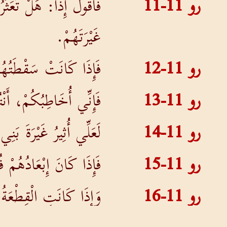
رو 11-11
فَأَقُولُ إِذاً: هَلْ تَعَثّ
غَيْرَتَهُمْ.
رو 11-12
فَإِذَا كَانَتْ سَقْطَتُهُ
رو 11-13
فَإِنِّي أُخَاطِبُكُمْ، أَن
رو 11-14
لَعَلِّي أُثِيرُ غَيْرَةَ بَ
رو 11-15
فَإِذَا كَانَ إِبْعَادُهُمْ 
رو 11-16
وَإِذَا كَانَتِ الْقِطْعَةُ