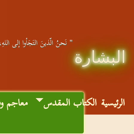
" نَحنُ الّذينَ التَجَأوا إلى اللهِ، ع
البشارة
الرئيسية
الكتاب المقدس
معاجم و