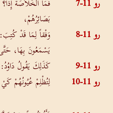
رو 11-7
فَمَا الْخُلاَصَةُ إِذاً؟ إِن
بَصَائِرُهُمْ،
رو 11-8
وَفْقاً لِمَا قَدْ كُتِبَ:
يَسْمَعُونَ بِهَا، حَتَّى 
رو 11-9
كَذَلِكَ يَقُولُ دَاوُدُ: «ل
رو 11-10
لِتُظْلِمْ عُيُونُهُمْ كَيْ 