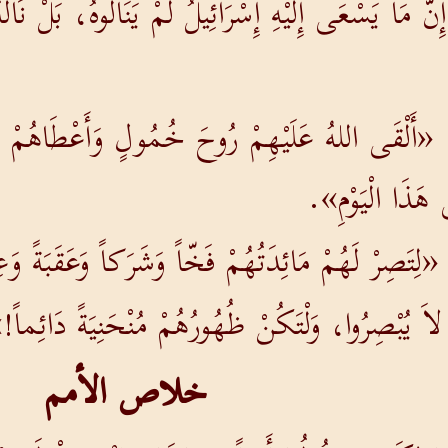
َّ مَا يَسْعَى إِلَيْهِ إِسْرَائِيلُ لَمْ يَنَالُوهُ، بَلْ نَال
 «أَلْقَى اللهُ عَلَيْهِمْ رُوحَ خُمُولٍ وَأَعْطَاهُمْ عُيُ
هَذَا الْيَوْمِ».
ِتَصِرْ لَهُمْ مَائِدَتُهُمْ فَخّاً وَشَرَكاً وَعَقَبَةً وَعِ
لاَ يُبْصِرُوا، وَلْتَكُنْ ظُهُورُهُمْ مُنْحَنِيَةً دَائِماً!
خلاص الأمم