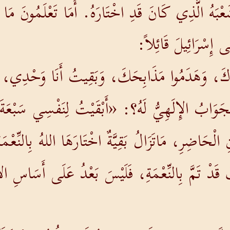
ْبَهُ الَّذِي كَانَ قَدِ اخْتَارَهُ. أَمَا تَعْلَمُونَ مَا يَقُ
إِسْرَائِيلَ قَائِلاً:
يَاءَكَ، وَهَدَمُوا مَذَابِحَكَ، وَبَقِيتُ أَنَا وَحْدِي، 
َوَابُ الإِلَهِيُّ لَهُ؟: «أَبْقَيْتُ لِنَفْسِي سَبْعَةَ 
لْحَاضِرِ، مَاتَزَالُ بَقِيَّةٌ اخْتَارَهَا اللهُ بِالنِّعْمَ
قَدْ تَمَّ بِالنِّعْمَةِ، فَلَيْسَ بَعْدُ عَلَى أَسَاسِ الأَع