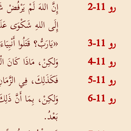
رو 11-2
إِنَّ اللهَ لَمْ يَرْفُضْ شَع
إِلَى اللهِ شَكْوَى عَلَى 
رو 11-3
«يَارَبُّ؟ قَتَلُوا أَنْبِ
رو 11-4
وَلكِنْ، مَاذَا كَانَ الْج
رو 11-5
فَكَذَلِكَ، فِي الزَّمَانِ ا
رو 11-6
وَلكِنْ، بِمَا أَنَّ ذَلِكَ 
بَعْدُ.