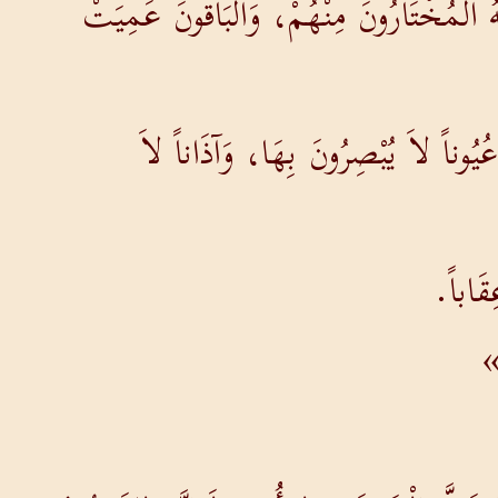
َهُ الْمُخْتَارُونَ مِنْهُمْ، وَالْبَاقُونَ عَمِيَتْ
وناً لاَ يُبْصِرُونَ بِهَا، وَآذَاناً لاَ
قَاباً.
»