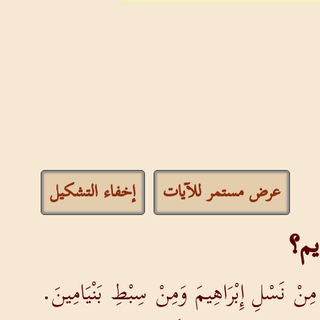
عرض مستمر للآيات
إخفاء التشكيل
يم؟
ِنْ نَسْلِ إِبْرَاهِيمَ وَمِنْ سِبْطِ بَنْيَامِينَ.