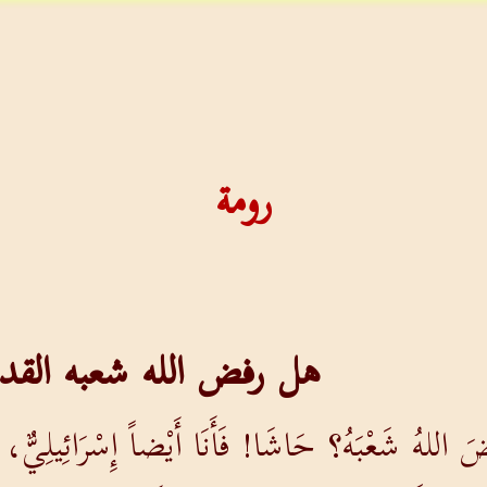
رومة
هل رفض الله شعبه القد
َ اللهُ شَعْبَهُ؟ حَاشَا! فَأَنَا أَيْضاً إِسْرَائِيلِيٌّ، م