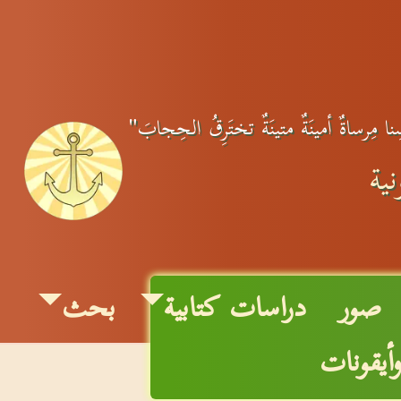
ِنا مِرساةٌ أمينَةٌ متينَةٌ تختَرِقُ الحِجابَ"
ية
صور
دراسات كتابية
بحث
وأيقونات