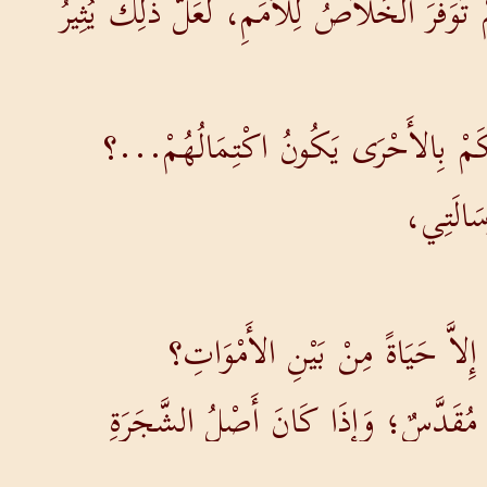
تَوَفَّرَ الْخَلاَصُ لِلأُمَمِ، لَعَلَّ ذلِكَ يُثِيرُ
َكَمْ بِالأَحْرَى يَكُونُ اكْتِمَالُهُمْ...؟
ِسَالَتِي،
 إِلاَّ حَيَاةً مِنْ بَيْنِ الأَمْوَاتِ؟
ُ مُقَدَّسٌ؛ وَإِذَا كَانَ أَصْلُ الشَّجَرَةِ