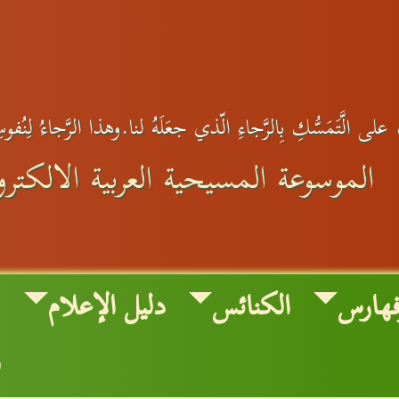
لى الَّتَمَسُّكِ بِالرَّجاءِ الّذي جعَلَهُ لنا.وهذا الرَّجاءُ لِنُفوس
الموسوعة المسيحية العربية الالكترون
فهارس
الكنائس
دليل الإعلام