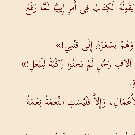
ولُهُ الْكِتَابُ فِي أَمْرِ إِيلِيَّا لَمَّا رَفَعَ
وَهُمْ يَسْعَوْنَ إِلَى قَتْلِي!»
آلافِ رَجُلٍ لَمْ يَحْنُوا رُكْبَةً لِلْبَعْلِ!»
ةِ.
ْمَالِ، وَإِلاَّ فَلَيْسَتِ النِّعْمَةُ نِعْمَةً