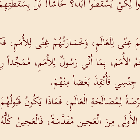
َرُوا لِكَيْ يَسْقُطُوا أَبَداً؟ حَاشَا! بَلْ بِسَقْطَتِهِمْ 
مْ غِنًى لِلْعَالَمِ، وَخَسَارَتُهُمْ غِنًى لِلأُمَمِ، ف
ْتُمُ الأُمَمَ، بِمَا أَنِّي رَسُولٌ لِلأُمَمِ، مُمَجِّداً ر
نِي جِنْسِي فَأُنْقِذَ بَعْضاً مِنْهُمْ.
فُرْصَةً لِمُصَالَحَةِ الْعَالَمِ، فَمَاذَا يَكُونُ قَبُولُهُمْ
 الأُولَى مِنَ الْعَجِينِ مُقَدَّسَةً، فَالْعَجِينُ كُلُّه